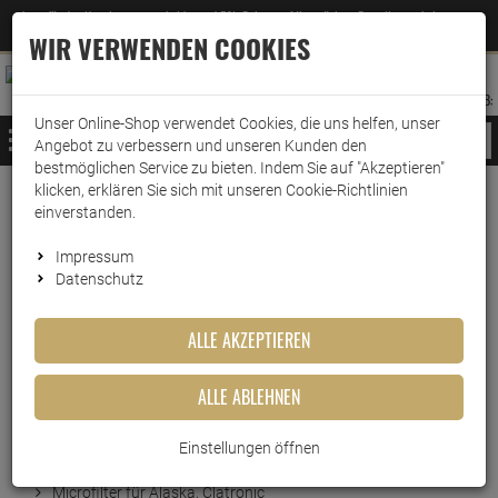
Jetzt für den Newsletter entscheiden und 5% Rabatt auf Ihre nächste Bestellung erhalten
✕
–
Zum Newsletter
WIR VERWENDEN COOKIES
0
0
MERKZETTEL
WARENK
ANMELDEN
AUFKLAPPEN
AUFKLA
ANMELDEN
MERKZETTEL
WARENKORB:
Unser Online-Shop verwendet Cookies, die uns helfen, unser
MENÜ
Angebot zu verbessern und unseren Kunden den
bestmöglichen Service zu bieten. Indem Sie auf "Akzeptieren"
klicken, erklären Sie sich mit unseren Cookie-Richtlinien
Weiter einkaufen
www.wark24.de
Küche & Haushalt
Staubsaugerzubehör
Staubsaugerbeutel
einverstanden.
Variant Staubsaugerbeutel XB03 Microvlies
Impressum
Datenschutz
Variant Staubsaugerbeutel
ALLE AKZEPTIEREN
XB03 Microvlies
ALLE ABLEHNEN
Artikel-Nummer:
10010357
Kurzbeschreibung
Einstellungen öffnen
Microfilter für Alaska, Clatronic