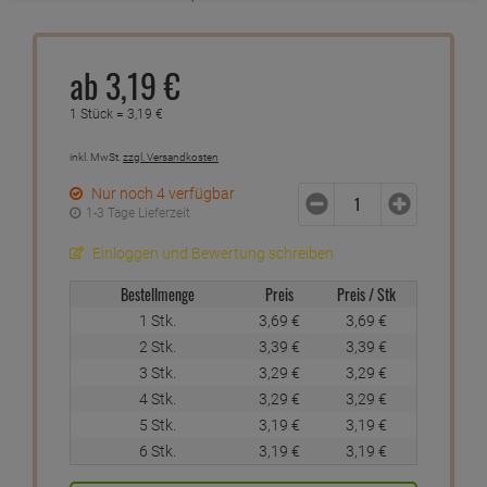
ab
3,
19
€
1 Stück =
3,
19
€
inkl. MwSt.
zzgl. Versandkosten
Nur noch 4 verfügbar
1-3 Tage Lieferzeit
Einloggen und Bewertung schreiben
Bestellmenge
Preis
Preis / Stk
1 Stk.
3,
69
€
3,
69
€
2 Stk.
3,
39
€
3,
39
€
3 Stk.
3,
29
€
3,
29
€
4 Stk.
3,
29
€
3,
29
€
5 Stk.
3,
19
€
3,
19
€
6 Stk.
3,
19
€
3,
19
€