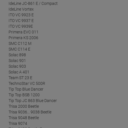
IdeLine JC-861 E / Compact
IdeLine Vortex
ITO VC 9923 E
ITO VC 9937 E
ITO VC 9939E
Primera EVC 011
Primera KS 2006
SMC C112 M
SMC C114 E
Solac 898
Solac 901
Solac 903
Solac A 401
Team ST 23 E
TechnoStar VC 500R
Tip Top Blue Dancer
Tip Top BSB 1200
Tip Top JC 863 Blue Dancer
Trisa 2000 Beetle
Trisa 9036... 9038 Beetle
Trisa 9048 Beetle
Trisa 9074