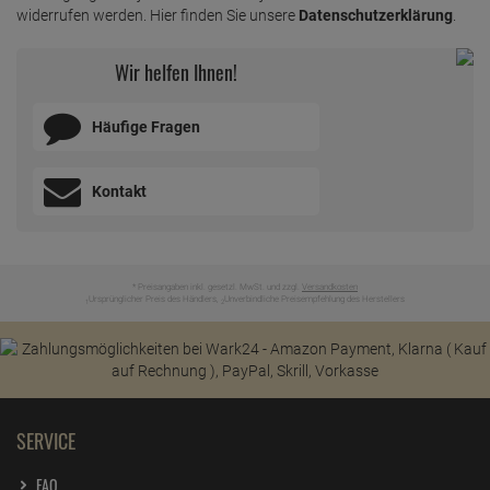
widerrufen werden. Hier finden Sie unsere
Datenschutzerklärung
.
Wir helfen Ihnen!
Häufige Fragen
Kontakt
* Preisangaben inkl. gesetzl. MwSt. und zzgl.
Versandkosten
Ursprünglicher Preis des Händlers,
Unverbindliche Preisempfehlung des Herstellers
1
2
SERVICE
FAQ