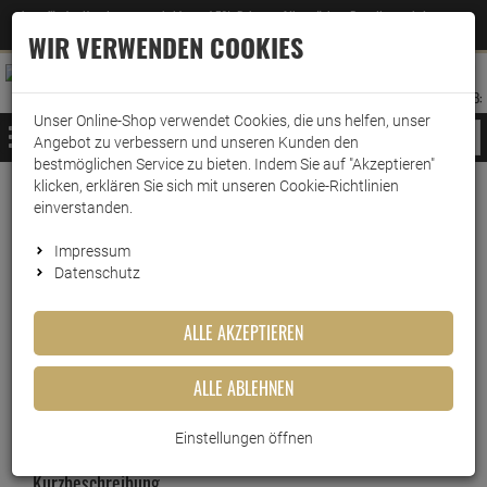
Jetzt für den Newsletter entscheiden und 5% Rabatt auf Ihre nächste Bestellung erhalten
✕
–
Zum Newsletter
WIR VERWENDEN COOKIES
0
0
MERKZETTEL
WARENK
ANMELDEN
AUFKLAPPEN
AUFKLA
ANMELDEN
MERKZETTEL
WARENKORB:
Unser Online-Shop verwendet Cookies, die uns helfen, unser
MENÜ
Angebot zu verbessern und unseren Kunden den
bestmöglichen Service zu bieten. Indem Sie auf "Akzeptieren"
klicken, erklären Sie sich mit unseren Cookie-Richtlinien
Weiter einkaufen
www.wark24.de
Küche & Haushalt
Staubsaugerzubehör
Staubsaugerdeo
einverstanden.
Swirl Staubsauger Deo Kühler Sommerregen
Impressum
Datenschutz
Swirl Staubsauger Deo Kühler
ALLE AKZEPTIEREN
Sommerregen
ALLE ABLEHNEN
Artikel-Nummer:
10016599
Einstellungen öffnen
Kurzbeschreibung