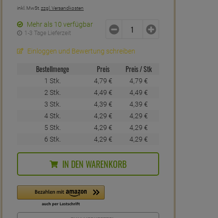
inkl. MwSt.
zzgl. Versandkosten
Mehr als 10 verfügbar
1-3 Tage Lieferzeit
Einloggen und Bewertung schreiben
Bestellmenge
Preis
Preis / Stk
1 Stk.
4,
79
€
4,
79
€
2 Stk.
4,
49
€
4,
49
€
3 Stk.
4,
39
€
4,
39
€
4 Stk.
4,
29
€
4,
29
€
5 Stk.
4,
29
€
4,
29
€
6 Stk.
4,
29
€
4,
29
€
IN DEN WARENKORB