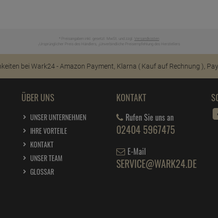
* Preisangaben inkl. gesetzl. MwSt. und zzgl.
Versandkosten
Ursprünglicher Preis des Händlers,
Unverbindliche Preisempfehlung des Herstellers
1
2
ÜBER UNS
KONTAKT
S
Rufen Sie uns an
UNSER UNTERNEHMEN
02404 5967475
IHRE VORTEILE
KONTAKT
E-Mail
UNSER TEAM
SERVICE@WARK24.DE
GLOSSAR