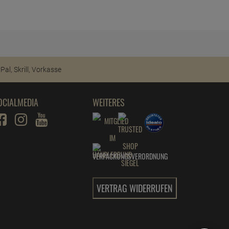
AirSpace
ab
5,
99
€
1 Stück =
5,
99
€
Swirl Staubsaugerbeutel Y 50 MP Plus
AirSpace
ab
5,
99
€
1 Stück =
5,
99
€
OCIALMEDIA
WEITERES
VERTRAG WIDERRUFEN