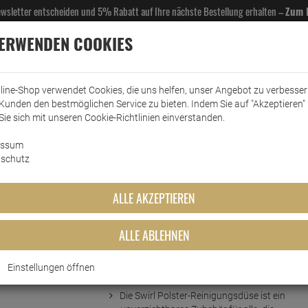
Newsletter entscheiden und 5% Rabatt auf Ihre nächste Bestellung erhalten –
Zum 
VERWENDEN COOKIES
line-Shop verwendet Cookies, die uns helfen, unser Angebot zu verbesse
Kunden den bestmöglichen Service zu bieten. Indem Sie auf "Akzeptieren" 
EL- & GASTROBEDARF
DROGERIE
KÜCHE & HAUSHALT
KFZ
SCANPART
HANS
Sie sich mit unseren Cookie-Richtlinien einverstanden.
essum
bsaugerzubehör
Staubsaugerdüsen
Swirl Polsterreinigungsdüse für Staubsauger
schutz
gsdüse für Staubsauger
ALLE AKZEPTIEREN
ALLE ABLEHNEN
Einstellungen öffnen
Kurzbeschreibung
Die Swirl Polster-Reinigungsdüse ist ein