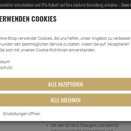
Newsletter entscheiden und 5% Rabatt auf Ihre nächste Bestellung erhalten –
Zum 
VERWENDEN COOKIES
line-Shop verwendet Cookies, die uns helfen, unser Angebot zu verbesse
Kunden den bestmöglichen Service zu bieten. Indem Sie auf "Akzeptieren" 
EL- & GASTROBEDARF
DROGERIE
KÜCHE & HAUSHALT
KFZ
SCANPART
HANS
Sie sich mit unseren Cookie-Richtlinien einverstanden.
essum
Nitrokapseln 16 Kapseln
schutz
pseln
ALLE AKZEPTIEREN
ALLE ABLEHNEN
Einstellungen öffnen
Kurzbeschreibung
Mit den iSi Nitro Chargers und dem iSi