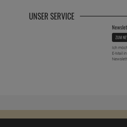
UNSER SERVICE
Newslet
ZUM NE
Ich möch
E-Mail i
Newslett