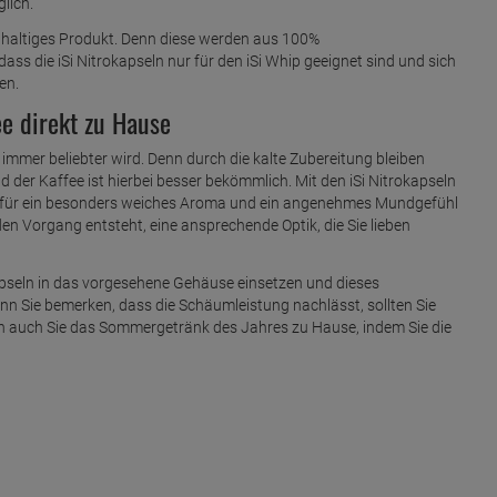
lich.
chhaltiges Produkt. Denn diese werden aus 100%
ass die iSi Nitrokapseln nur für den iSi Whip geeignet sind und sich
en.
e direkt zu Hause
n immer beliebter wird. Denn durch die kalte Zubereitung bleiben
der Kaffee ist hierbei besser bekömmlich. Mit den iSi Nitrokapseln
 für ein besonders weiches Aroma und ein angenehmes Mundgefühl
en Vorgang entsteht, eine ansprechende Optik, die Sie lieben
apseln in das vorgesehene Gehäuse einsetzen und dieses
enn Sie bemerken, dass die Schäumleistung nachlässt, sollten Sie
n auch Sie das Sommergetränk des Jahres zu Hause, indem Sie die