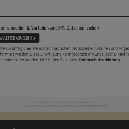
ter anmelden & Vorteile samt 5% Gutschein sichern
WSLETTER ANMELDEN
te zukünftig über Trends, Schnäppchen, Gutscheine, Aktionen und Ange
nformiert werden. Diese Einwilligung kann jederzeit am Ende jeder E-Mail i
er widerrufen werden. Hier finden Sie unsere
Datenschutzerklärung
.
* Preisangaben inkl. gesetzl. MwSt. und zzgl.
Versandkosten
Ursprünglicher Preis des Händlers,
Unverbindliche Preisempfehlung des Herstellers
1
2