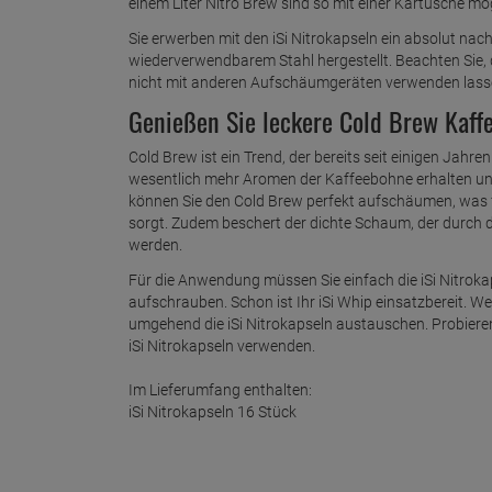
einem Liter Nitro Brew sind so mit einer Kartusche mög
Sie erwerben mit den iSi Nitrokapseln ein absolut na
wiederverwendbarem Stahl hergestellt. Beachten Sie, d
nicht mit anderen Aufschäumgeräten verwenden lass
Genießen Sie leckere Cold Brew Kaffe
Cold Brew ist ein Trend, der bereits seit einigen Jahre
wesentlich mehr Aromen der Kaffeebohne erhalten und 
können Sie den Cold Brew perfekt aufschäumen, was
sorgt. Zudem beschert der dichte Schaum, der durch d
werden.
Für die Anwendung müssen Sie einfach die iSi Nitrok
aufschrauben. Schon ist Ihr iSi Whip einsatzbereit. W
umgehend die iSi Nitrokapseln austauschen. Probiere
iSi Nitrokapseln verwenden.
Im Lieferumfang enthalten:
iSi Nitrokapseln 16 Stück