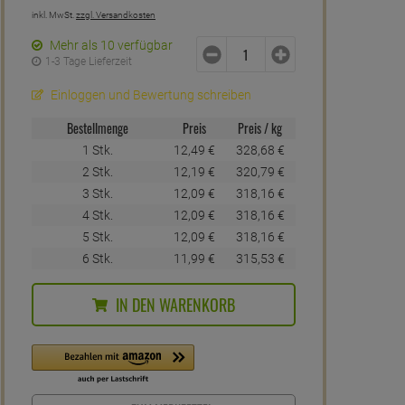
inkl. MwSt.
zzgl. Versandkosten
Mehr als 10 verfügbar
1-3 Tage Lieferzeit
Einloggen und Bewertung schreiben
Bestellmenge
Preis
Preis / kg
1 Stk.
12,
49
€
328,
68
€
2 Stk.
12,
19
€
320,
79
€
3 Stk.
12,
09
€
318,
16
€
4 Stk.
12,
09
€
318,
16
€
5 Stk.
12,
09
€
318,
16
€
6 Stk.
11,
99
€
315,
53
€
IN DEN WARENKORB