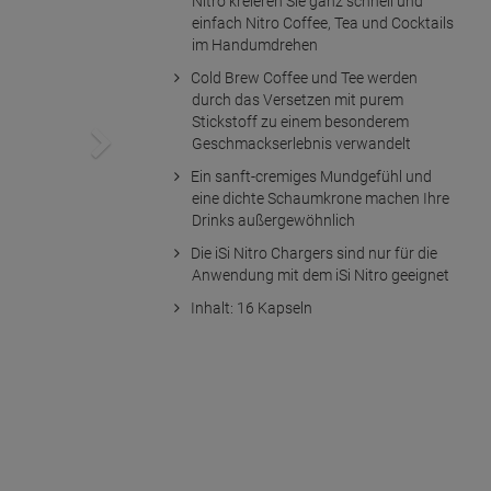
Nitro kreieren Sie ganz schnell und
einfach Nitro Coffee, Tea und Cocktails
im Handumdrehen
Cold Brew Coffee und Tee werden
durch das Versetzen mit purem
Stickstoff zu einem besonderem
Geschmackserlebnis verwandelt
Ein sanft-cremiges Mundgefühl und
eine dichte Schaumkrone machen Ihre
Drinks außergewöhnlich
Die iSi Nitro Chargers sind nur für die
Anwendung mit dem iSi Nitro geeignet
Inhalt: 16 Kapseln