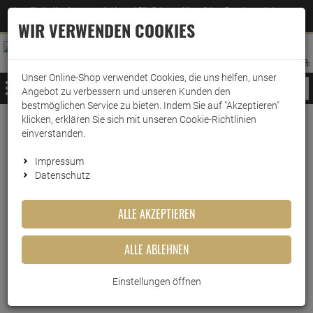
Jetzt für den Newsletter entscheiden und 5% Rabatt auf Ihre nächste Bestellung erhalten
✕
–
Zum Newsletter
WIR VERWENDEN COOKIES
0
0
MERKZETTEL
WARENK
ANMELDEN
AUFKLAPPEN
AUFKLA
ANMELDEN
MERKZETTEL
WARENKORB:
Unser Online-Shop verwendet Cookies, die uns helfen, unser
MENÜ
Angebot zu verbessern und unseren Kunden den
bestmöglichen Service zu bieten. Indem Sie auf "Akzeptieren"
klicken, erklären Sie sich mit unseren Cookie-Richtlinien
Weiter einkaufen
www.wark24.de
Küche & Haushalt
einverstanden.
iSi Reinigungsbürste Cream Profi Whip
Impressum
Datenschutz
iSi Reinigungsbürste Cream
Profi Whip
ALLE AKZEPTIEREN
Artikel-Nummer:
10014821
ALLE ABLEHNEN
Einstellungen öffnen