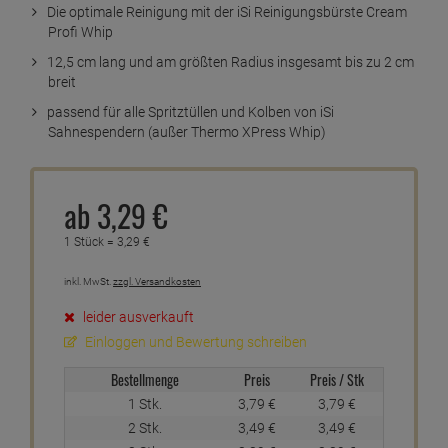
Die optimale Reinigung mit der iSi Reinigungsbürste Cream
Profi Whip
12,5 cm lang und am größten Radius insgesamt bis zu 2 cm
breit
passend für alle Spritztüllen und Kolben von iSi
Sahnespendern (außer Thermo XPress Whip)
ab
3,
29
€
1 Stück =
3,
29
€
inkl. MwSt.
zzgl. Versandkosten
leider ausverkauft
Einloggen und Bewertung schreiben
Bestellmenge
Preis
Preis / Stk
1 Stk.
3,
79
€
3,
79
€
2 Stk.
3,
49
€
3,
49
€