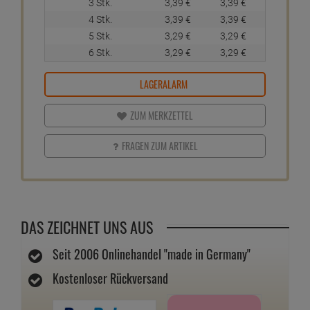
3 Stk.
3,
39
€
3,
39
€
4 Stk.
3,
39
€
3,
39
€
5 Stk.
3,
29
€
3,
29
€
6 Stk.
3,
29
€
3,
29
€
LAGERALARM
ZUM MERKZETTEL
FRAGEN ZUM ARTIKEL
DAS ZEICHNET UNS AUS
Seit 2006 Onlinehandel "made in Germany"
Kostenloser Rückversand