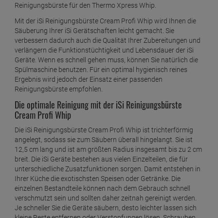
Reinigungsbürste für den Thermo Xpress Whip.
Mit der iSi Reinigungsbürste Cream Profi Whip wird Ihnen die
Säuberung Ihrer iSi Gerätschaften leicht gemacht. Sie
verbessern dadurch auch die Qualität Ihrer Zubereitungen und
verlängern die Funktionstüchtigkeit und Lebensdauer der iSi
Geräte. Wenn es schnell gehen muss, können Sie natürlich die
Spülmaschine benutzen. Für ein optimal hygienisch reines
Ergebnis wird jedoch der Einsatz einer passenden
Reinigungsbürste empfohlen.
Die optimale Reinigung mit der iSi Reinigungsbürste
Cream Profi Whip
Die iSi Reinigungsbürste Cream Profi Whip ist trichterförmig
angelegt, sodass sie zum Säubern überall hingelangt. Sie ist
12,5 cm lang und ist am größten Radius insgesamt bis zu 2 cm
breit. Die iSi Geräte bestehen aus vielen Einzelteilen, die für
unterschiedliche Zusatzfunktionen sorgen. Damit entstehen in
Ihrer Küche die exotischsten Speisen oder Getränke. Die
einzelnen Bestandteile können nach dem Gebrauch schnell
verschmutzt sein und sollten daher zeitnah gereinigt werden.
Je schneller Sie die Geräte säubern, desto leichter lassen sich
kleine Reste entfernen oder Verstopfungen lösen. Schrauben