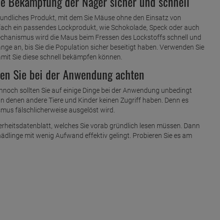
ie Bekämpfung der Nager sicher und schnell
eundliches Produkt, mit dem Sie Mäuse ohne den Einsatz von
fach ein passendes Lockprodukt, wie Schokolade, Speck oder auch
echanismus wird die Maus beim Fressen des Lockstoffs schnell und
ange an, bis Sie die Population sicher beseitigt haben. Verwenden Sie
amit Sie diese schnell bekämpfen können.
ten Sie bei der Anwendung achten
nnoch sollten Sie auf einige Dinge bei der Anwendung unbedingt
 an denen andere Tiere und Kinder keinen Zugriff haben. Denn es
mus fälschlicherweise ausgelöst wird.
herheitsdatenblatt, welches Sie vorab gründlich lesen müssen. Dann
ädlinge mit wenig Aufwand effektiv gelingt. Probieren Sie es am