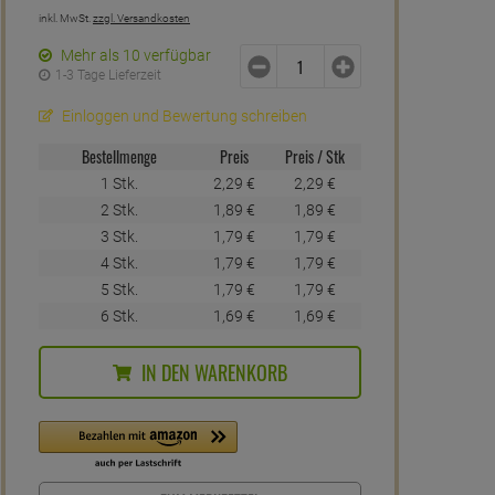
inkl. MwSt.
zzgl. Versandkosten
Mehr als 10 verfügbar
1-3 Tage Lieferzeit
Einloggen und Bewertung schreiben
Bestellmenge
Preis
Preis / Stk
1 Stk.
2,
29
€
2,
29
€
2 Stk.
1,
89
€
1,
89
€
3 Stk.
1,
79
€
1,
79
€
4 Stk.
1,
79
€
1,
79
€
5 Stk.
1,
79
€
1,
79
€
6 Stk.
1,
69
€
1,
69
€
IN DEN WARENKORB