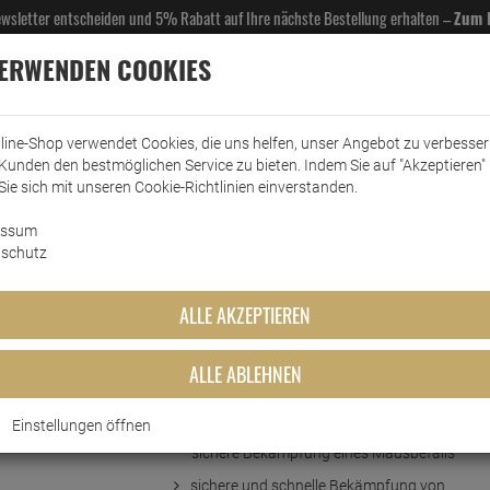
Newsletter entscheiden und 5% Rabatt auf Ihre nächste Bestellung erhalten –
Zum 
VERWENDEN COOKIES
line-Shop verwendet Cookies, die uns helfen, unser Angebot zu verbesse
Kunden den bestmöglichen Service zu bieten. Indem Sie auf "Akzeptieren" 
EL- & GASTROBEDARF
DROGERIE
KÜCHE & HAUSHALT
KFZ
SCANPART
HANS
Sie sich mit unseren Cookie-Richtlinien einverstanden.
essum
rkt
Insektenschutz
Aeroxon Mausefalle
schutz
ALLE AKZEPTIEREN
ALLE ABLEHNEN
Kurzbeschreibung
Einstellungen öffnen
Die Aeroxon Mausefalle– für eine
sichere Bekämpfung eines Mausbefalls
sichere und schnelle Bekämpfung von