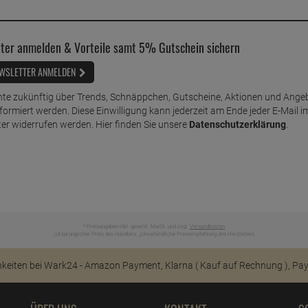
ter anmelden & Vorteile samt 5% Gutschein sichern
WSLETTER ANMELDEN
te zukünftig über Trends, Schnäppchen, Gutscheine, Aktionen und Ange
nformiert werden. Diese Einwilligung kann jederzeit am Ende jeder E-Mail i
er widerrufen werden. Hier finden Sie unsere
Datenschutzerklärung
.
* Preisangaben inkl. gesetzl. MwSt. und zzgl.
Versandkosten
Ursprünglicher Preis des Händlers,
Unverbindliche Preisempfehlung des Herstellers
1
2