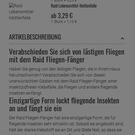
1 Stück =
0,
25
€
Raid Lebensmittel-Mottenfalle
ab
3,
29
€
1 Stück =
1,
10
€
ARTIKELBESCHREIBUNG
Verabschieden Sie sich von lästigen Fliegen
mit dem Raid Fliegen-Fänger
Haben Sie genug von den lästigen Fliegen, die in Ihrem Haus
herumschwirren? Verabschieden Sie sich von diesen
unerwünschten Gästen mit dem Raid Fliegen-Fänger, einer
insektizidfreien Klebefalle, die Fliegen und andere fliegende
Insekten einfängt.
Einzigartige Form lockt fliegende Insekten
an und fängt sie ein
Der Raid Fliegen-Fänger hat eine einzigartige Form, die für
fliegende Insekten sehr attraktiv ist. Sobald sie angelockt sind,
hält der starke Klebstoff sie an Ort und Stelle fest, so dass sie