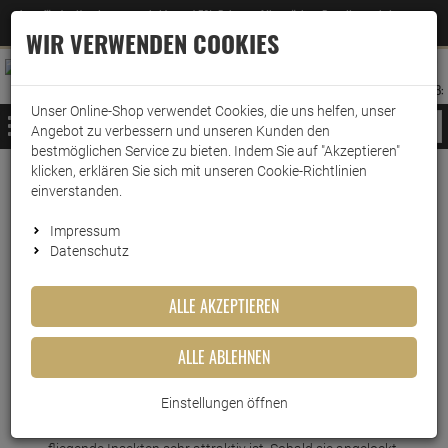
Jetzt für den Newsletter entscheiden und 5% Rabatt auf Ihre nächste Bestellung erhalten
✕
–
Zum Newsletter
WIR VERWENDEN COOKIES
0
0
MERKZETTEL
WARENK
ANMELDEN
AUFKLAPPEN
AUFKLA
ANMELDEN
MERKZETTEL
WARENKORB:
Unser Online-Shop verwendet Cookies, die uns helfen, unser
MENÜ
Angebot zu verbessern und unseren Kunden den
bestmöglichen Service zu bieten. Indem Sie auf "Akzeptieren"
klicken, erklären Sie sich mit unseren Cookie-Richtlinien
Weiter einkaufen
www.wark24.de
Leben & Wohnen
Baumarkt
Insektenschutz
einverstanden.
Raid Fliegen-Fänger
Impressum
Datenschutz
Raid Fliegen-Fänger
ALLE AKZEPTIEREN
Artikel-Nummer:
10011054
ALLE ABLEHNEN
Kurzbeschreibung
Einstellungen öffnen
Der Raid Fliegen-Fänger hat eine einzigartige Form, die für