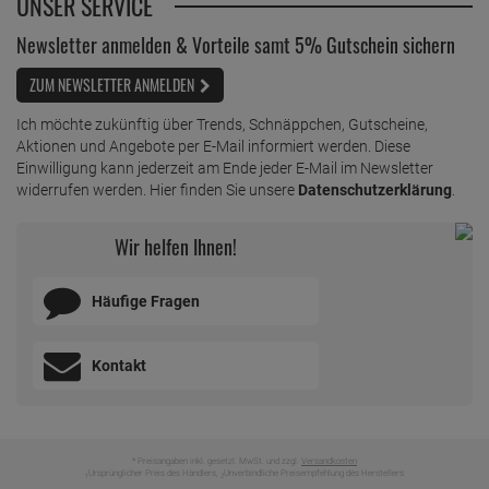
UNSER SERVICE
Newsletter anmelden & Vorteile samt 5% Gutschein sichern
ZUM NEWSLETTER ANMELDEN
Ich möchte zukünftig über Trends, Schnäppchen, Gutscheine,
Aktionen und Angebote per E-Mail informiert werden. Diese
Einwilligung kann jederzeit am Ende jeder E-Mail im Newsletter
widerrufen werden. Hier finden Sie unsere
Datenschutzerklärung
.
Wir helfen Ihnen!
Häufige Fragen
Kontakt
* Preisangaben inkl. gesetzl. MwSt. und zzgl.
Versandkosten
Ursprünglicher Preis des Händlers,
Unverbindliche Preisempfehlung des Herstellers
1
2