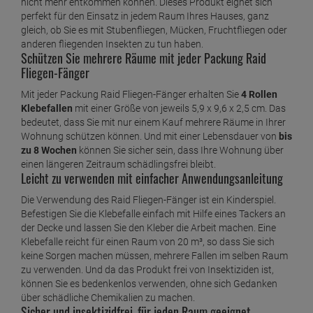
nicht mehr entkommen können. Dieses Produkt eignet sich
perfekt für den Einsatz in jedem Raum Ihres Hauses, ganz
gleich, ob Sie es mit Stubenfliegen, Mücken, Fruchtfliegen oder
anderen fliegenden Insekten zu tun haben.
Schützen Sie mehrere Räume mit jeder Packung Raid
Fliegen-Fänger
Mit jeder Packung Raid Fliegen-Fänger erhalten Sie
4 Rollen
Klebefallen
mit einer Größe von jeweils 5,9 x 9,6 x 2,5 cm. Das
bedeutet, dass Sie mit nur einem Kauf mehrere Räume in Ihrer
Wohnung schützen können. Und mit einer Lebensdauer von
bis
zu 8 Wochen
können Sie sicher sein, dass Ihre Wohnung über
einen längeren Zeitraum schädlingsfrei bleibt.
Leicht zu verwenden mit einfacher Anwendungsanleitung
Die Verwendung des Raid Fliegen-Fänger ist ein Kinderspiel.
Befestigen Sie die Klebefalle einfach mit Hilfe eines Tackers an
der Decke und lassen Sie den Kleber die Arbeit machen. Eine
Klebefalle reicht für einen Raum von 20 m³, so dass Sie sich
keine Sorgen machen müssen, mehrere Fallen im selben Raum
zu verwenden. Und da das Produkt frei von Insektiziden ist,
können Sie es bedenkenlos verwenden, ohne sich Gedanken
über schädliche Chemikalien zu machen.
Sicher und insektizidfrei, für jeden Raum geeignet