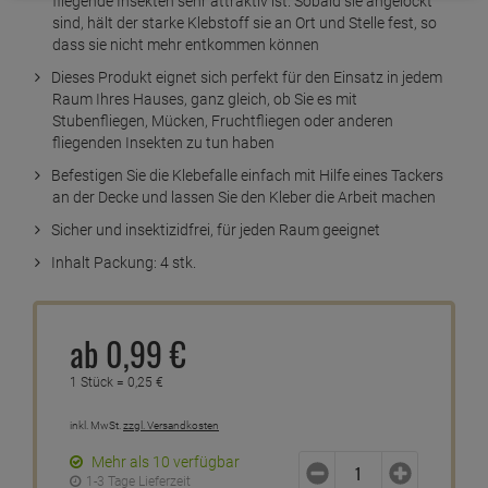
fliegende Insekten sehr attraktiv ist. Sobald sie angelockt
sind, hält der starke Klebstoff sie an Ort und Stelle fest, so
dass sie nicht mehr entkommen können
Dieses Produkt eignet sich perfekt für den Einsatz in jedem
Raum Ihres Hauses, ganz gleich, ob Sie es mit
Stubenfliegen, Mücken, Fruchtfliegen oder anderen
fliegenden Insekten zu tun haben
Befestigen Sie die Klebefalle einfach mit Hilfe eines Tackers
an der Decke und lassen Sie den Kleber die Arbeit machen
Sicher und insektizidfrei, für jeden Raum geeignet
Inhalt Packung: 4 stk.
ab
0,
99
€
1 Stück =
0,
25
€
inkl. MwSt.
zzgl. Versandkosten
Mehr als 10 verfügbar
1-3 Tage Lieferzeit