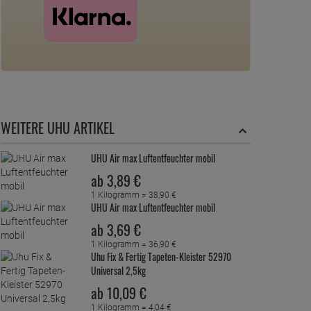
WEITERE UHU ARTIKEL
UHU Air max Luftentfeuchter mobil
ab
3,
89
€
1 Kilogramm =
38,
90
€
UHU Air max Luftentfeuchter mobil
ab
3,
69
€
1 Kilogramm =
36,
90
€
Uhu Fix & Fertig Tapeten-Kleister 52970
Universal 2,5kg
ab
10,
09
€
1 Kilogramm =
4,
04
€