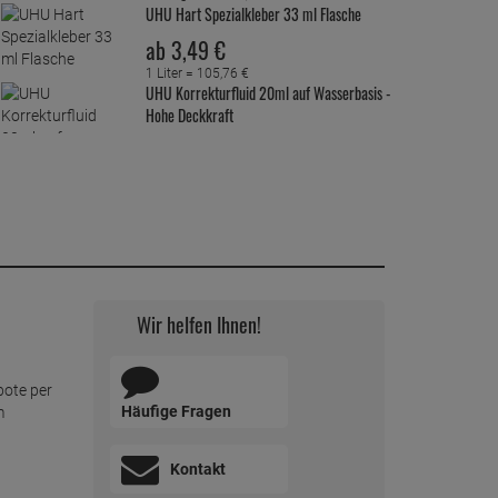
UHU Hart Spezialkleber 33 ml Flasche
ab
3,
49
€
1 Liter =
105,
76
€
UHU Korrekturfluid 20ml auf Wasserbasis -
Hohe Deckkraft
ab
1,
59
€
1 Liter =
79,
50
€
Uhu Luftentfeuchter Ambiance anthrazit
100g
ab
5,
99
€
1 Kilogramm =
59,
90
€
Uhu Luftentfeuchter Ambiance weiß 100g
Wir helfen Ihnen!
ab
5,
19
€
1 Kilogramm =
51,
90
€
bote per
Häufige Fragen
m
UHU Luftentfeuchter Nachfüllbeutel 1000g
Neutral air max
ab
3,
59
€
Kontakt
1 Kilogramm =
3,
59
€