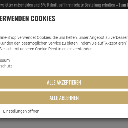
Newsletter entscheiden und 5% Rabatt auf Ihre nächste Bestellung erhalten –
Zum 
VERWENDEN COOKIES
line-Shop verwendet Cookies, die uns helfen, unser Angebot zu verbesse
Kunden den bestmöglichen Service zu bieten. Indem Sie auf "Akzeptieren" 
EL- & GASTROBEDARF
DROGERIE
KÜCHE & HAUSHALT
KFZ
SCANPART
HANS
Sie sich mit unseren Cookie-Richtlinien einverstanden.
essum
rkt
Klebstoffe
UHU Max Repair Extreme Kleber 20g transparent Pol…
schutz
me Kleber 20g transparent Po
ALLE AKZEPTIEREN
ALLE ABLEHNEN
Einstellungen öffnen
Kurzbeschreibung