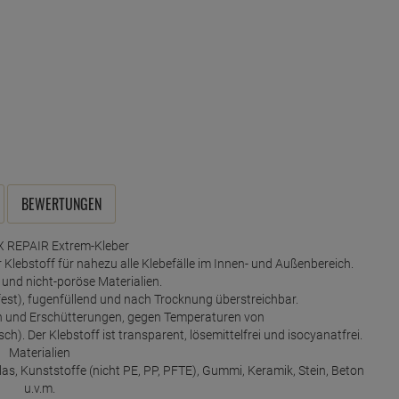
BEWERTUNGEN
 REPAIR Extrem-Kleber
r Klebstoff für nahezu alle Klebefälle im Innen- und Außenbereich.
 und nicht-poröse Materialien.
est), fugenfüllend und nach Trocknung überstreichbar.
en und Erschütterungen, gegen Temperaturen von
ch). Der Klebstoff ist transparent, lösemittelfrei und isocyanatfrei.
Materialien
l, Glas, Kunststoffe (nicht PE, PP, PFTE), Gummi, Keramik, Stein, Beton
u.v.m.