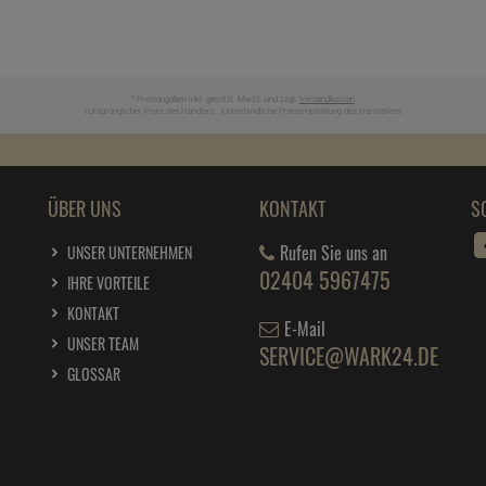
* Preisangaben inkl. gesetzl. MwSt. und zzgl.
Versandkosten
Ursprünglicher Preis des Händlers,
Unverbindliche Preisempfehlung des Herstellers
1
2
ÜBER UNS
KONTAKT
S
Rufen Sie uns an
UNSER UNTERNEHMEN
02404 5967475
IHRE VORTEILE
KONTAKT
E-Mail
UNSER TEAM
SERVICE@WARK24.DE
GLOSSAR