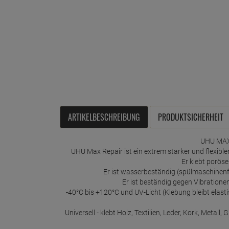
ARTIKELBESCHREIBUNG
PRODUKTSICHERHEIT
UHU MAX
UHU Max Repair ist ein extrem starker und flexible
Er klebt poröse
Er ist wasserbeständig (spülmaschinenf
Er ist beständig gegen Vibration
-40°C bis +120°C und UV-Licht (Klebung bleibt elastis
Universell - klebt Holz, Textilien, Leder, Kork, Metal