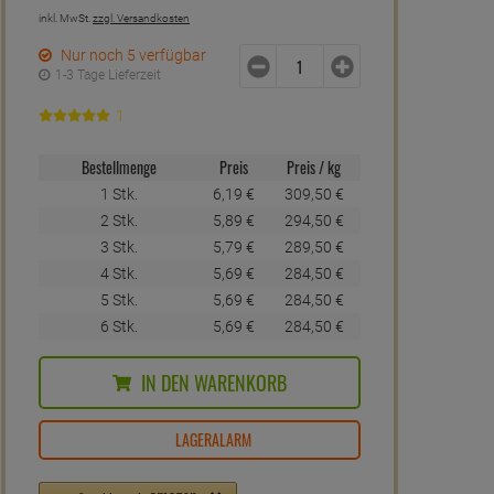
inkl. MwSt.
zzgl. Versandkosten
Nur noch 5 verfügbar
1-3 Tage Lieferzeit
1
Bestellmenge
Preis
Preis / kg
1 Stk.
6,
19
€
309,
50
€
2 Stk.
5,
89
€
294,
50
€
3 Stk.
5,
79
€
289,
50
€
4 Stk.
5,
69
€
284,
50
€
5 Stk.
5,
69
€
284,
50
€
6 Stk.
5,
69
€
284,
50
€
IN DEN WARENKORB
LAGERALARM