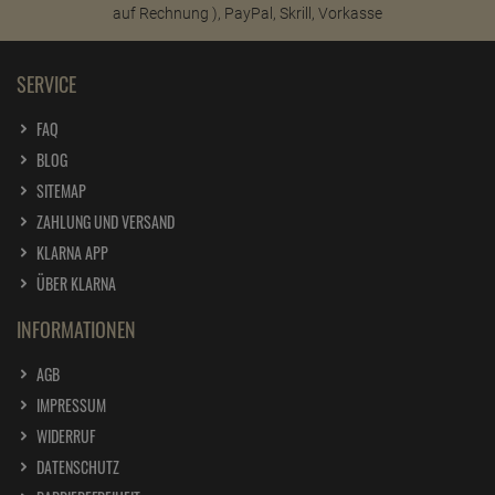
ab
4,
29
€
1 Liter =
126,
18
€
SERVICE
UHU Plus Endfest 2-K-Epoxidkleber
ab
9,
39
€
FAQ
1 Liter =
313,
00
€
BLOG
UHU Plus Schnellfest Kleber 2-K-Epoxidkleber
SITEMAP
ab
9,
39
€
ZAHLUNG UND VERSAND
1 Liter =
313,
00
€
KLARNA APP
ÜBER KLARNA
UHU Plus Sofortfest Kleber 2-K-Epoxidkleber
ab
9,
29
€
INFORMATIONEN
1 Liter =
309,
67
€
AGB
UHU Sekundenkleber blitzschnell Minis gel 3g
IMPRESSUM
ab
4,
09
€
WIDERRUF
1 Kilogramm =
1.363,
33
€
DATENSCHUTZ
UHU Sekundenkleber blitzschnell mit Pinsel 5g -