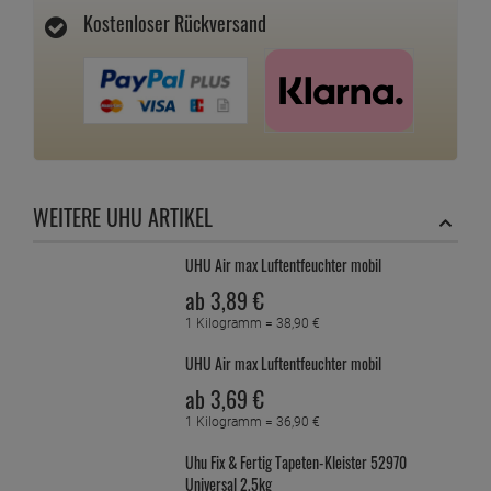
Kostenloser Rückversand
WEITERE UHU ARTIKEL
UHU Air max Luftentfeuchter mobil
ab
3,
89
€
1 Kilogramm =
38,
90
€
UHU Air max Luftentfeuchter mobil
ab
3,
69
€
1 Kilogramm =
36,
90
€
Uhu Fix & Fertig Tapeten-Kleister 52970
Universal 2,5kg