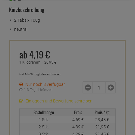
Kurzbeschreibung
2 Tabs x 100g
neutral
ab
4,
19
€
1 Kilogramm =
20,
95
€
inkl. MwSt.
zzgl. Versandkosten
Nur noch 8 verfügbar
1-3 Tage Lieferzeit
Einloggen und Bewertung schreiben
Bestellmenge
Preis
Preis / kg
1 Stk.
4,
69
€
23,
45
€
2 Stk.
4,
39
€
21,
95
€
3 Stk.
4,
29
€
21,
45
€