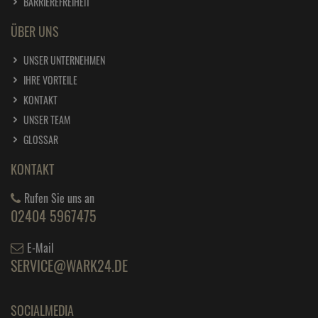
BARRIEREFREIHEIT
extrem stark
ab
5,
39
€
ÜBER UNS
1 Kilogramm =
1.078,
00
€
UHU Sekundenkleber flüssig 3g
UNSER UNTERNEHMEN
ab
4,
79
€
IHRE VORTEILE
1 Kilogramm =
1.596,
67
€
KONTAKT
UNSER TEAM
UHU Sekundenkleber gel 3g
GLOSSAR
ab
3,
89
€
1 Kilogramm =
1.296,
67
€
KONTAKT
UHU Sprüh Kleber
Rufen Sie uns an
ab
8,
29
€
02404 5967475
1 Liter =
41,
45
€
E-Mail
SERVICE@WARK24.DE
SOCIALMEDIA