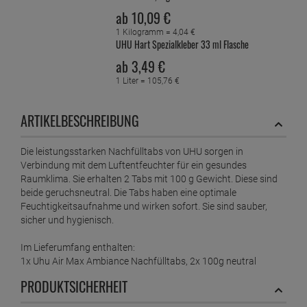
ab
10,
09
€
1 Kilogramm =
4,
04
€
UHU Hart Spezialkleber 33 ml Flasche
ab
3,
49
€
1 Liter =
105,
76
€
UHU Korrekturfluid 20ml auf Wasserbasis -
ARTIKELBESCHREIBUNG
Hohe Deckkraft
ab
1,
59
€
Die leistungsstarken Nachfülltabs von UHU sorgen in
1 Liter =
79,
50
€
Verbindung mit dem Luftentfeuchter für ein gesundes
Uhu Luftentfeuchter Ambiance anthrazit 100g
Raumklima. Sie erhalten 2 Tabs mit 100 g Gewicht. Diese sind
ab
5,
99
€
beide geruchsneutral. Die Tabs haben eine optimale
1 Kilogramm =
59,
90
€
Feuchtigkeitsaufnahme und wirken sofort. Sie sind sauber,
sicher und hygienisch.
Uhu Luftentfeuchter Ambiance weiß 100g
Im Lieferumfang enthalten:
ab
5,
19
€
1x Uhu Air Max Ambiance Nachfülltabs, 2x 100g neutral
1 Kilogramm =
51,
90
€
PRODUKTSICHERHEIT
UHU Luftentfeuchter Nachfüllbeutel 1000g
Neutral air max