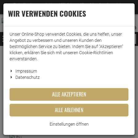
Jetzt für den Newsletter entscheiden und 5% Rabatt auf Ihre nächste Bestellung erhalten
✕
–
Zum Newsletter
WIR VERWENDEN COOKIES
0
0
MERKZETTEL
WARENK
ANMELDEN
AUFKLAPPEN
AUFKLA
ANMELDEN
MERKZETTEL
WARENKORB:
Unser Online-Shop verwendet Cookies, die uns helfen, unser
MENÜ
Angebot zu verbessern und unseren Kunden den
bestmöglichen Service zu bieten. Indem Sie auf "Akzeptieren"
klicken, erklären Sie sich mit unseren Cookie-Richtlinien
Weiter einkaufen
www.wark24.de
Leben & Wohnen
Baumarkt
Luftentfeuchter
einverstanden.
Uhu Luftentfeuchter Nachfülltabs Air Max Ambiance…
Impressum
Datenschutz
Uhu Luftentfeuchter
Nachfülltabs Air Max Ambiance
ALLE AKZEPTIEREN
2x100g neutral
ALLE ABLEHNEN
Artikel-Nummer:
10010294
Einstellungen öffnen