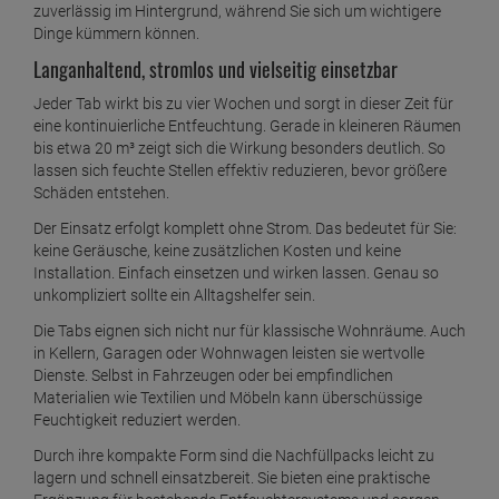
zuverlässig im Hintergrund, während Sie sich um wichtigere
Wenko Luftentfeuchter Design Cube 500g - Grau
Dinge kümmern können.
ab
8,
39
€
Langanhaltend, stromlos und vielseitig einsetzbar
1 Stück =
8,
39
€
Jeder Tab wirkt bis zu vier Wochen und sorgt in dieser Zeit für
Wenko Luftentfeuchter Design Cube 500g - Weiß
eine kontinuierliche Entfeuchtung. Gerade in kleineren Räumen
ab
8,
39
€
bis etwa 20 m³ zeigt sich die Wirkung besonders deutlich. So
lassen sich feuchte Stellen effektiv reduzieren, bevor größere
1 Stück =
8,
39
€
Schäden entstehen.
Wenko Luftentfeuchter Design Cube Nachfüller
Der Einsatz erfolgt komplett ohne Strom. Das bedeutet für Sie:
500g
keine Geräusche, keine zusätzlichen Kosten und keine
ab
4,
89
€
Installation. Einfach einsetzen und wirken lassen. Genau so
unkompliziert sollte ein Alltagshelfer sein.
1 Kilogramm =
9,
78
€
Wenko Luftentfeuchter Design Cube Nachfüller
Die Tabs eignen sich nicht nur für klassische Wohnräume. Auch
Orange 500g
in Kellern, Garagen oder Wohnwagen leisten sie wertvolle
ab
5,
79
€
Dienste. Selbst in Fahrzeugen oder bei empfindlichen
Materialien wie Textilien und Möbeln kann überschüssige
1 Kilogramm =
11,
58
€
Feuchtigkeit reduziert werden.
Wenko Luftentfeuchter Design Drop 1000g -
Durch ihre kompakte Form sind die Nachfüllpacks leicht zu
Rosa
lagern und schnell einsatzbereit. Sie bieten eine praktische