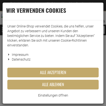
Jetzt für den Newsletter entscheiden und 5% Rabatt auf Ihre nächste Bestellung erhalten
✕
–
Zum Newsletter
WIR VERWENDEN COOKIES
0
0
MERKZETTEL
WARENK
ANMELDEN
AUFKLAPPEN
AUFKLA
ANMELDEN
MERKZETTEL
WARENKORB:
Unser Online-Shop verwendet Cookies, die uns helfen, unser
MENÜ
Angebot zu verbessern und unseren Kunden den
bestmöglichen Service zu bieten. Indem Sie auf "Akzeptieren"
klicken, erklären Sie sich mit unseren Cookie-Richtlinien
Weiter einkaufen
www.wark24.de
Leben & Wohnen
Baumarkt
Luftentfeuchter
einverstanden.
Wenko Luftentfeuchter Tab Nachfüllpackung 4x250g
Impressum
Datenschutz
Wenko Luftentfeuchter Tab
Nachfüllpackung 4x250g
ALLE AKZEPTIEREN
Artikel-Nummer:
10012963
ALLE ABLEHNEN
Einstellungen öffnen
Kurzbeschreibung