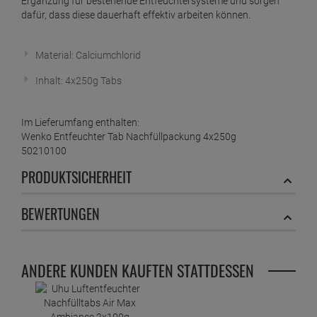
ab
12,
49
€
Ergänzung für bestehende Entfeuchtersysteme und sorgen
dafür, dass diese dauerhaft effektiv arbeiten können.
1 Stück =
12,
49
€
Wenko Luftentfeuchter Design Drop 1000g -
Türkis
Material: Calciumchlorid
ab
12,
49
€
Inhalt: 4x250g Tabs
1 Stück =
12,
49
€
Wenko Luftentfeuchter Design Drop 1000g -
Weiß
Im Lieferumfang enthalten:
ab
12,
49
€
Wenko Entfeuchter Tab Nachfüllpackung 4x250g
1 Stück =
12,
49
€
50210100
Wenko Luftentfeuchter Granulat Nachfüllpack 1
KG
PRODUKTSICHERHEIT
ab
5,
19
€
BEWERTUNGEN
1 Kilogramm =
5,
19
€
ANDERE KUNDEN KAUFTEN STATTDESSEN