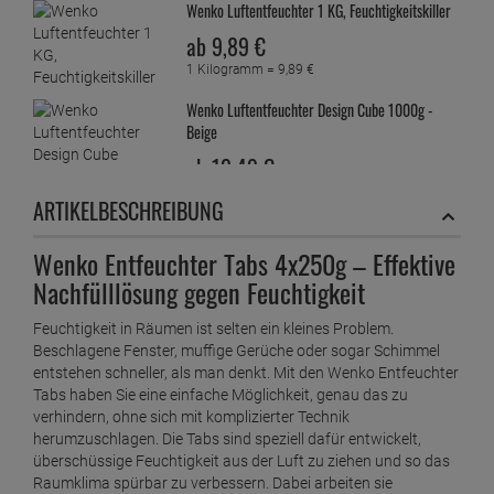
Wenko Luftentfeuchter 1 KG, Feuchtigkeitskiller
ab
9,
89
€
1 Kilogramm =
9,
89
€
Wenko Luftentfeuchter Design Cube 1000g -
Beige
ab
12,
49
€
1 Stück =
12,
49
€
ARTIKELBESCHREIBUNG
Wenko Luftentfeuchter Design Cube 1000g -
Grau
Wenko Entfeuchter Tabs 4x250g – Effektive
ab
12,
49
€
Nachfülllösung gegen Feuchtigkeit
1 Stück =
12,
49
€
Wenko Luftentfeuchter Design Cube 1000g -
Feuchtigkeit in Räumen ist selten ein kleines Problem.
Weiß
Beschlagene Fenster, muffige Gerüche oder sogar Schimmel
ab
12,
49
€
entstehen schneller, als man denkt. Mit den Wenko Entfeuchter
1 Stück =
12,
49
€
Tabs haben Sie eine einfache Möglichkeit, genau das zu
Wenko Luftentfeuchter Design Cube 500g -
verhindern, ohne sich mit komplizierter Technik
Beige
herumzuschlagen. Die Tabs sind speziell dafür entwickelt,
überschüssige Feuchtigkeit aus der Luft zu ziehen und so das
ab
8,
39
€
Raumklima spürbar zu verbessern. Dabei arbeiten sie
1 Stück =
8,
39
€