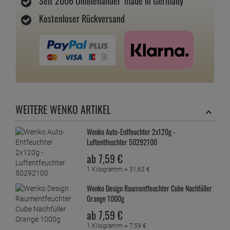
Seit 2006 Onlinehandel "made in Germany"
Kostenloser Rückversand
WEITERE WENKO ARTIKEL
Wenko Auto-Entfeuchter 2x120g -
Luftentfeuchter 50292100
ab
7,
59
€
1 Kilogramm =
31,
63
€
Wenko Design Raumentfeuchter Cube Nachfüller
Orange 1000g
ab
7,
59
€
1 Kilogramm =
7,
59
€