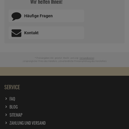
Wir helfen Ihnen!
Häufige Fragen
Kontakt
* Preisangaben inkl. gesetzl. MwSt. und zzgl.
Versandkosten
Ursprünglicher Preis des Händlers,
Unverbindliche Preisempfehlung des Herstellers
1
2
SERVICE
FAQ
BLOG
SITEMAP
ZAHLUNG UND VERSAND