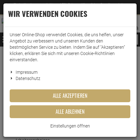
Jetzt für den Newsletter entscheiden und 5% Rabatt auf Ihre nächste Bestellung erhalten
✕
–
Zum Newsletter
WIR VERWENDEN COOKIES
0
0
MERKZETTEL
WARENK
ANMELDEN
AUFKLAPPEN
AUFKLA
ANMELDEN
MERKZETTEL
WARENKORB:
Unser Online-Shop verwendet Cookies, die uns helfen, unser
MENÜ
Angebot zu verbessern und unseren Kunden den
bestmöglichen Service zu bieten. Indem Sie auf "Akzeptieren"
klicken, erklären Sie sich mit unseren Cookie-Richtlinien
Weiter einkaufen
www.wark24.de
Leben & Wohnen
Baumarkt
Pflegespray
einverstanden.
Weicon Bio-Cut 400ml
Impressum
Datenschutz
Weicon Bio-Cut 400ml
ALLE AKZEPTIEREN
Artikel-Nummer:
10012337
ALLE ABLEHNEN
Kurzbeschreibung
Einstellungen öffnen
Bio-Cut: Das Hochleistungsschneideöl für blitzschnelle