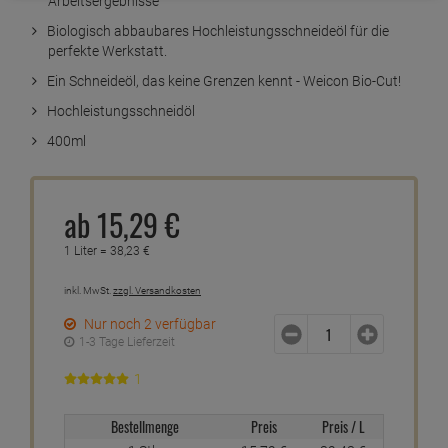
Arbeitsergebnisse
Biologisch abbaubares Hochleistungsschneideöl für die
perfekte Werkstatt.
Ein Schneideöl, das keine Grenzen kennt - Weicon Bio-Cut!
Hochleistungsschneidöl
400ml
ab
15,
29
€
1 Liter =
38,
23
€
inkl. MwSt.
zzgl. Versandkosten
Nur noch 2 verfügbar
1-3 Tage Lieferzeit
1
Bestellmenge
Preis
Preis / L