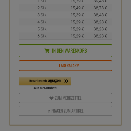
1 Stk.
15,
79
€
39,
48
€
2 Stk.
15,
49
€
38,
73
€
3 Stk.
15,
39
€
38,
48
€
4 Stk.
15,
29
€
38,
23
€
5 Stk.
15,
29
€
38,
23
€
6 Stk.
15,
29
€
38,
23
€
IN DEN WARENKORB
LAGERALARM
ZUM MERKZETTEL
FRAGEN ZUM ARTIKEL