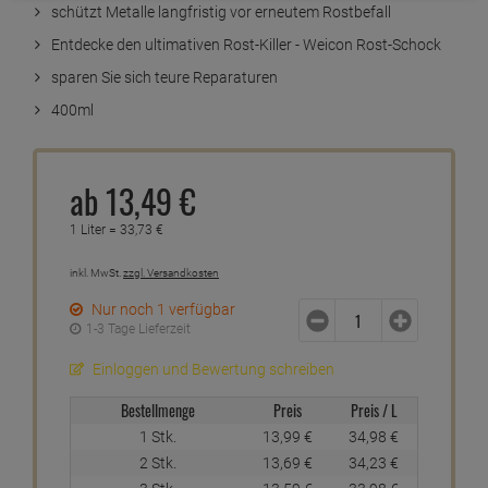
schützt Metalle langfristig vor erneutem Rostbefall
Entdecke den ultimativen Rost-Killer - Weicon Rost-Schock
sparen Sie sich teure Reparaturen
400ml
ab
13,
49
€
1 Liter =
33,
73
€
inkl. MwSt.
zzgl. Versandkosten
Nur noch 1 verfügbar
1-3 Tage Lieferzeit
Einloggen und Bewertung schreiben
Bestellmenge
Preis
Preis / L
1 Stk.
13,
99
€
34,
98
€
2 Stk.
13,
69
€
34,
23
€