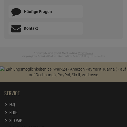
Häufige Fragen
Kontakt
* Preisangaben inkl. gesetzl. MwSt. und zzgl.
Versandkosten
Ursprünglicher Preis des Händlers,
Unverbindliche Preisempfehlung des Herstellers
1
2
SERVICE
FAQ
BLOG
SITEMAP