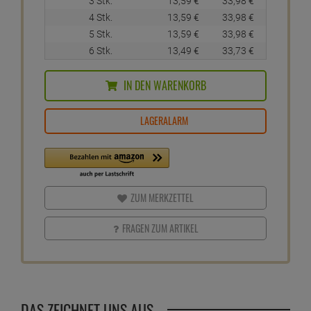
3 Stk.
13,
59
€
33,
98
€
4 Stk.
13,
59
€
33,
98
€
5 Stk.
13,
59
€
33,
98
€
6 Stk.
13,
49
€
33,
73
€
IN DEN WARENKORB
LAGERALARM
ZUM MERKZETTEL
FRAGEN ZUM ARTIKEL
DAS ZEICHNET UNS AUS