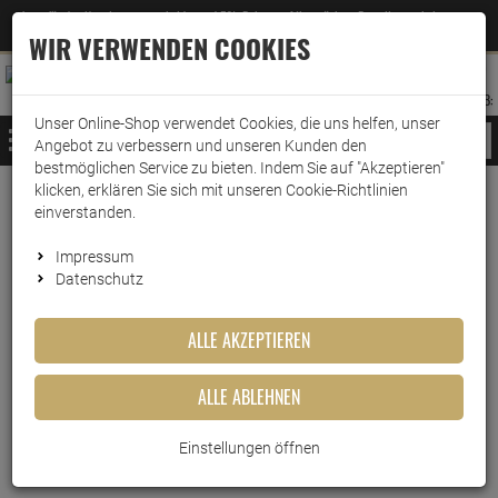
Jetzt für den Newsletter entscheiden und 5% Rabatt auf Ihre nächste Bestellung erhalten
✕
–
Zum Newsletter
WIR VERWENDEN COOKIES
0
0
MERKZETTEL
WARENK
ANMELDEN
AUFKLAPPEN
AUFKLA
ANMELDEN
MERKZETTEL
WARENKORB:
Unser Online-Shop verwendet Cookies, die uns helfen, unser
MENÜ
Angebot zu verbessern und unseren Kunden den
bestmöglichen Service zu bieten. Indem Sie auf "Akzeptieren"
klicken, erklären Sie sich mit unseren Cookie-Richtlinien
Weiter einkaufen
www.wark24.de
Leben & Wohnen
Baumarkt
Pflegespray
einverstanden.
Weicon Rost-Schock 400ml
Impressum
Datenschutz
Weicon Rost-Schock 400ml
ALLE AKZEPTIEREN
Artikel-Nummer:
10012333
ALLE ABLEHNEN
Kurzbeschreibung
Einstellungen öffnen
Weicon Rost-Schock - die Lösung für verrostete Teile