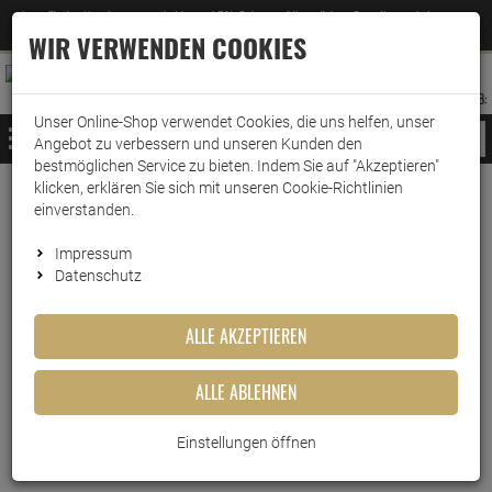
Jetzt für den Newsletter entscheiden und 5% Rabatt auf Ihre nächste Bestellung erhalten
✕
–
Zum Newsletter
WIR VERWENDEN COOKIES
0
0
MERKZETTEL
WARENK
ANMELDEN
AUFKLAPPEN
AUFKLA
ANMELDEN
MERKZETTEL
WARENKORB:
Unser Online-Shop verwendet Cookies, die uns helfen, unser
MENÜ
Angebot zu verbessern und unseren Kunden den
bestmöglichen Service zu bieten. Indem Sie auf "Akzeptieren"
klicken, erklären Sie sich mit unseren Cookie-Richtlinien
Weiter einkaufen
www.wark24.de
Leben & Wohnen
Baumarkt
Pflegespray
einverstanden.
Weicon W 44 T Multi-Spray 400ml
Impressum
Datenschutz
Weicon W 44 T Multi-Spray
400ml
ALLE AKZEPTIEREN
Artikel-Nummer:
10012341
ALLE ABLEHNEN
Einstellungen öffnen
Kurzbeschreibung