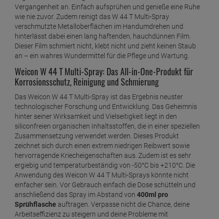
Vergangenheit an. Einfach aufsprühen und genieße eine Ruhe
wie nie zuvor. Zudem reinigt das W 44 T Multi-Spray
verschmutzte Metalloberflächen im Handumdrehen und
hinterlässt dabei einen lang haftenden, hauchdünnen Film.
Dieser Film schmiert nicht, klebt nicht und zieht keinen Staub
an – ein wahres Wundermittel für die Pflege und Wartung.
Weicon W 44 T Multi-Spray: Das All-in-One-Produkt für
Korrosionsschutz, Reinigung und Schmierung
Das Weicon W 44 T Multi-Spray ist das Ergebnis neuster
technologischer Forschung und Entwicklung. Das Geheimnis
hinter seiner Wirksamkeit und Vielseitigkeit liegt in den
siliconfreien organischen Inhaltsstoffen, die in einer speziellen
Zusammensetzung verwendet werden. Dieses Produkt
zeichnet sich durch einen extrem niedrigen Reibwert sowie
hervorragende Kriecheigenschaften aus. Zudem ist es sehr
ergiebig und temperaturbeständig von -50°C bis +210°C. Die
Anwendung des Weicon W 44 T Multi-Sprays könnte nicht
einfacher sein. Vor Gebrauch einfach die Dose schütteln und
anschließend das Spray im Abstand von
400ml pro
Sprühflasche
auftragen. Verpasse nicht die Chance, deine
Arbeitseffizienz zu steigern und deine Probleme mit