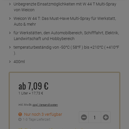
Unbegrenzte Einsatzmöglichkeiten mit W 44 T Multi-Spray
von Weicon
Weicon W 44 T: Das Must-Have Multi-Spray für Werkstatt,
Auto & mehr
für Werkstätten, den Automobilbereich, Schifffahrt, Elektrik,
Landwirtschaft und Hobbybereich
temperaturbeständig von -50°C ( 58°F ) bis +210°C ( +410°F
).
400ml
ab
7,
09
€
1 Liter =
17,
73
€
inkl. MwSt.
zzgl. Versandkosten
Nur noch 3 verfügbar
1-3 Tage Lieferzeit