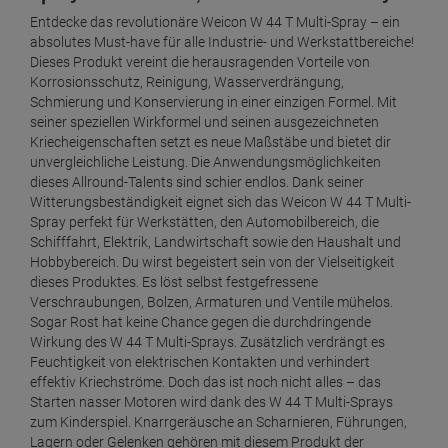
Entdecke das revolutionäre Weicon W 44 T Multi-Spray – ein
absolutes Must-have für alle Industrie- und Werkstattbereiche!
Dieses Produkt vereint die herausragenden Vorteile von
Korrosionsschutz, Reinigung, Wasserverdrängung,
Schmierung und Konservierung in einer einzigen Formel. Mit
seiner speziellen Wirkformel und seinen ausgezeichneten
Kriecheigenschaften setzt es neue Maßstäbe und bietet dir
unvergleichliche Leistung. Die Anwendungsmöglichkeiten
dieses Allround-Talents sind schier endlos. Dank seiner
Witterungsbeständigkeit eignet sich das Weicon W 44 T Multi-
Spray perfekt für Werkstätten, den Automobilbereich, die
Schifffahrt, Elektrik, Landwirtschaft sowie den Haushalt und
Hobbybereich. Du wirst begeistert sein von der Vielseitigkeit
dieses Produktes. Es löst selbst festgefressene
Verschraubungen, Bolzen, Armaturen und Ventile mühelos.
Sogar Rost hat keine Chance gegen die durchdringende
Wirkung des W 44 T Multi-Sprays. Zusätzlich verdrängt es
Feuchtigkeit von elektrischen Kontakten und verhindert
effektiv Kriechströme. Doch das ist noch nicht alles – das
Starten nasser Motoren wird dank des W 44 T Multi-Sprays
zum Kinderspiel. Knarrgeräusche an Scharnieren, Führungen,
Lagern oder Gelenken gehören mit diesem Produkt der