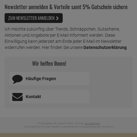
Newsletter anmelden & Vorteile samt 5% Gutschein sichern
ZUM NEWSLETTER ANMELDEN
Ich möchte zukünftig über Trends, Schnäppchen, Gutscheine,
Aktionen und Angebote per E-Mail informiert werden. Diese
Einwilligung kann jederzeit am Ende jeder E-Mail im Newsletter
widerrufen werden. Hier finden Sie unsere
Datenschutzerklärung
.
Wir helfen Ihnen!
Häufige Fragen
Kontakt
* Preisangaben inkl. gesetzl. MwSt. und zzgl.
Versandkosten
Ursprünglicher Preis des Händlers,
Unverbindliche Preisempfehlung des Herstellers
1
2