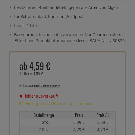
besitzt einen Breitbandeffekt gegen alle Arten von Algen
für Schwimmbad, Pool und Whirlpool
Inhalt: 1 Liter
Biozidprodukte vorsichtig verwenden. Vor Gebrauch stets
Etikett und Produktinformationen lesen. BAUA-Nr.: N-30826
ab
4,
59
€
1 Liter =
4,
59
€
inkl. MwSt.
zzgl. Versandkosten
leider ausverkauft
Einloggen und Bewertung schreiben
Bestellmenge
Preis
Preis / L
1 Stk.
5,
09
€
5,
09
€
2 Stk.
4,
79
€
4,
79
€