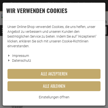
Jetzt für den Newsletter entscheiden und 5% Rabatt auf Ihre nächste Bestellung erhalten
✕
–
Zum Newsletter
WIR VERWENDEN COOKIES
0
0
MERKZETTEL
WARENK
ANMELDEN
AUFKLAPPEN
AUFKLA
ANMELDEN
MERKZETTEL
WARENKORB:
Unser Online-Shop verwendet Cookies, die uns helfen, unser
MENÜ
Angebot zu verbessern und unseren Kunden den
bestmöglichen Service zu bieten. Indem Sie auf "Akzeptieren"
klicken, erklären Sie sich mit unseren Cookie-Richtlinien
Weiter einkaufen
www.wark24.de
Leben & Wohnen
Baumarkt
Schwimmbad&Whirlpool
einverstanden.
mediPOOL Algenschutz 1 Liter
Impressum
Datenschutz
mediPOOL Algenschutz 1 Liter
ALLE AKZEPTIEREN
Artikel-Nummer:
10015289
Kurzbeschreibung
ALLE ABLEHNEN
mediPOOL Algenschutz – für saubere und hygienische Pools
Einstellungen öffnen
geben Sie 10 bis 15 ml Algenschutz pro Woche in 1.000 Liter
Wasser