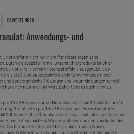
BEWERTUNGEN
ranulat: Anwendungs- und
 Chlor entfernt nicht nur, nicht filtrierbare organische
. Durch die spezielle Formel unserer Chlorprodukte ist Chlor
nde Chlor wird in seinem Potenzial effektiv ausgenutzt. Das
l für die Stoß- und Dauerdesinfektion in Schwimmbädern oder
er und baut organische Trübungen und Verunreinigungen schnell
nd hat einen neutralen pH-Wert. Daher führt es auch nicht zu
en pro 10 m³ Beckenvolumen Normalbetrieb: 2 bis 3 Tabletten pro 10
ung: 10 Tabletten pro 10 m³ Beckeninhalt. Es wird empfohlen,
diPOOL Schnell-ChlorGranulat schnell, möglichst mit einem Skimmer.
inem Eimer mit ausreichend Wasser auflösen und dann bei laufender
 Das Granulat wirkt schnell bei grünem, trübem Wasser,
men usw. Weitere Informationen und Einzelheiten entnehmen Sie