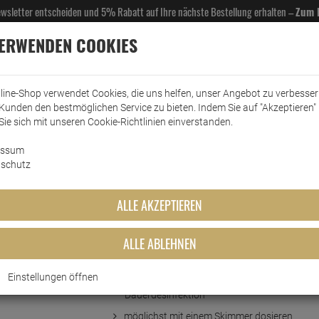
Newsletter entscheiden und 5% Rabatt auf Ihre nächste Bestellung erhalten –
Zum 
VERWENDEN COOKIES
line-Shop verwendet Cookies, die uns helfen, unser Angebot zu verbesse
Kunden den bestmöglichen Service zu bieten. Indem Sie auf "Akzeptieren" 
EL- & GASTROBEDARF
DROGERIE
KÜCHE & HAUSHALT
KFZ
SCANPART
HANS
Sie sich mit unseren Cookie-Richtlinien einverstanden.
essum
rkt
Schwimmbad&Whirlpool
mediPOOL schnell Chlorgranulat
schutz
orgranulat
ALLE AKZEPTIEREN
ALLE ABLEHNEN
Kurzbeschreibung
Einstellungen öffnen
Ihr perfektes Tool für die Stoß- und
Dauerdesinfektion
möglichst mit einem Skimmer dosieren