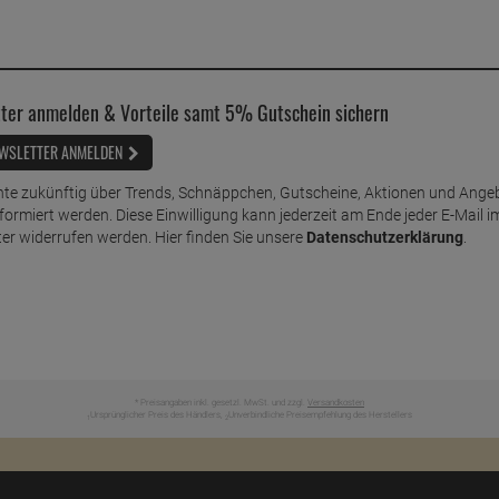
ter anmelden & Vorteile samt 5% Gutschein sichern
WSLETTER ANMELDEN
te zukünftig über Trends, Schnäppchen, Gutscheine, Aktionen und Ange
nformiert werden. Diese Einwilligung kann jederzeit am Ende jeder E-Mail i
er widerrufen werden. Hier finden Sie unsere
Datenschutzerklärung
.
* Preisangaben inkl. gesetzl. MwSt. und zzgl.
Versandkosten
Ursprünglicher Preis des Händlers,
Unverbindliche Preisempfehlung des Herstellers
1
2