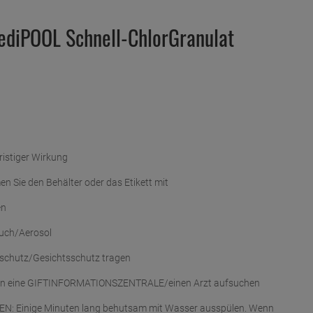
mediPOOL Schnell-ChlorGranulat
ristiger Wirkung
hmen Sie den Behälter oder das Etikett mit
en
uch/Aerosol
schutz/Gesichtsschutz tragen
in eine GIFTINFORMATIONSZENTRALE/einen Arzt aufsuchen
N: Einige Minuten lang behutsam mit Wasser ausspülen. Wenn