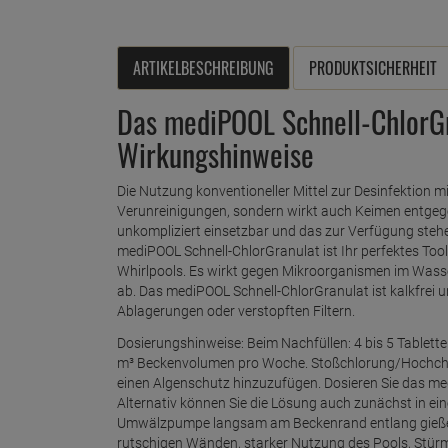
ARTIKELBESCHREIBUNG
PRODUKTSICHERHEIT
Das mediPOOL Schnell-ChlorG
Wirkungshinweise
Die Nutzung konventioneller Mittel zur Desinfektion mit
Verunreinigungen, sondern wirkt auch Keimen entgegen
unkompliziert einsetzbar und das zur Verfügung stehe
mediPOOL Schnell-ChlorGranulat ist Ihr perfektes Too
Whirlpools. Es wirkt gegen Mikroorganismen im Wass
ab. Das mediPOOL Schnell-ChlorGranulat ist kalkfrei u
Ablagerungen oder verstopften Filtern.
Dosierungshinweise: Beim Nachfüllen: 4 bis 5 Tablett
m³ Beckenvolumen pro Woche. Stoßchlorung/Hochchlor
einen Algenschutz hinzuzufügen. Dosieren Sie das me
Alternativ können Sie die Lösung auch zunächst in e
Umwälzpumpe langsam am Beckenrand entlang gießen.
rutschigen Wänden, starker Nutzung des Pools, Stür