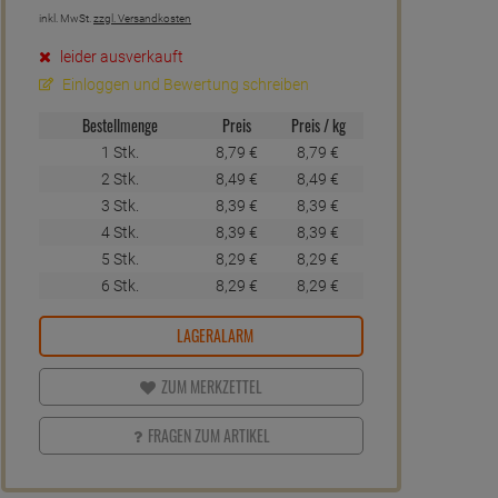
inkl. MwSt.
zzgl. Versandkosten
leider ausverkauft
Einloggen und Bewertung schreiben
Bestellmenge
Preis
Preis / kg
1 Stk.
8,
79
€
8,
79
€
2 Stk.
8,
49
€
8,
49
€
3 Stk.
8,
39
€
8,
39
€
4 Stk.
8,
39
€
8,
39
€
5 Stk.
8,
29
€
8,
29
€
6 Stk.
8,
29
€
8,
29
€
LAGERALARM
ZUM MERKZETTEL
FRAGEN ZUM ARTIKEL