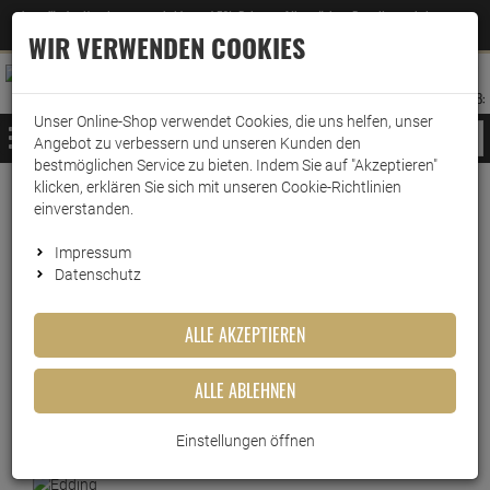
Jetzt für den Newsletter entscheiden und 5% Rabatt auf Ihre nächste Bestellung erhalten
✕
–
Zum Newsletter
WIR VERWENDEN COOKIES
0
0
MERKZETTEL
WARENK
ANMELDEN
AUFKLAPPEN
AUFKLA
ANMELDEN
MERKZETTEL
WARENKORB:
Unser Online-Shop verwendet Cookies, die uns helfen, unser
MENÜ
Angebot zu verbessern und unseren Kunden den
bestmöglichen Service zu bieten. Indem Sie auf "Akzeptieren"
klicken, erklären Sie sich mit unseren Cookie-Richtlinien
Weiter einkaufen
www.wark24.de
Leben & Wohnen
Baumarkt
Sprays & Marker
einverstanden.
edding Permanent Spray Universalgrundierung grau …
Impressum
Datenschutz
edding Permanent Spray
ALLE AKZEPTIEREN
Universalgrundierung grau 200
ml
ALLE ABLEHNEN
Artikel-Nummer:
10010850
Einstellungen öffnen