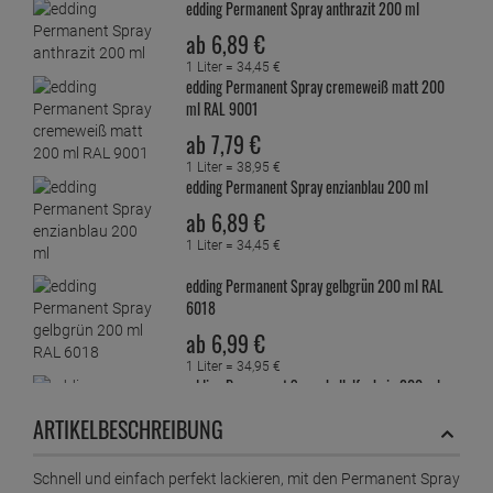
edding Permanent Spray anthrazit 200 ml
ab
6,
89
€
1 Liter =
34,
45
€
edding Permanent Spray cremeweiß matt 200
ml RAL 9001
ab
7,
79
€
1 Liter =
38,
95
€
edding Permanent Spray enzianblau 200 ml
ab
6,
89
€
1 Liter =
34,
45
€
edding Permanent Spray gelbgrün 200 ml RAL
6018
ab
6,
99
€
1 Liter =
34,
95
€
edding Permanent Spray hellelfenbein 200 ml
ab
6,
89
€
ARTIKELBESCHREIBUNG
1 Liter =
34,
45
€
Schnell und einfach perfekt lackieren, mit den Permanent Spray
edding Permanent Spray Klarlack glänzend 200