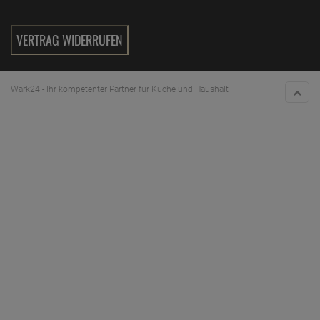
ab
6,
89
€
1 Liter =
34,
45
€
VERTRAG WIDERRUFEN
Wark24 - Ihr kompetenter Partner für Küche und Haushalt