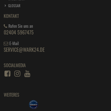
1 Liter =
30,
45
€
GLOSSAR
edding Permanent Spray verkehrsgelb 200 ml
RAL 1023
KONTAKT
ab
6,
89
€
Rufen Sie uns an
1 Liter =
34,
45
€
edding Permanent Spray verkehrsrot glänzend
02404 5967475
200 ml RAL 3020
ab
6,
89
€
E-Mail
SERVICE@WARK24.DE
1 Liter =
34,
45
€
edding Permanent Spray verkehrsrot matt 200
ml RAL 3020
SOCIALMEDIA
ab
6,
89
€
1 Liter =
34,
45
€
edding Permanent Spray verkehrsweiß 200 ml
RAL 9016
ab
7,
19
€
WEITERES
1 Liter =
35,
95
€
edding Permanent Spray verkehrsweiß glänzend
200 RAL 9016