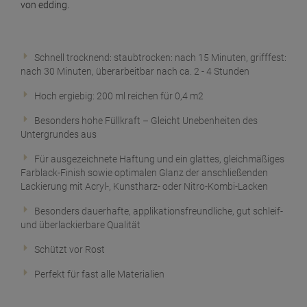
von edding.
ml
ab
6,
09
€
1 Liter =
30,
45
€
edding Permanent Spray Klarlack seidenmatt
Schnell trocknend: staubtrocken: nach 15 Minuten, grifffest:
200 ml
nach 30 Minuten, überarbeitbar nach ca. 2 - 4 Stunden
ab
6,
09
€
Hoch ergiebig: 200 ml reichen für 0,4 m2
1 Liter =
30,
45
€
Besonders hohe Füllkraft – Gleicht Unebenheiten des
edding Permanent Spray Kunststoffgrundierung
Untergrundes aus
200ml
Für ausgezeichnete Haftung und ein glattes, gleichmäßiges
ab
7,
09
€
Farblack-Finish sowie optimalen Glanz der anschließenden
1 Liter =
35,
45
€
Lackierung mit Acryl-, Kunstharz- oder Nitro-Kombi-Lacken
edding Permanent Spray lichtgrau 200 ml
Premium Acr RAL 7035
Besonders dauerhafte, applikationsfreundliche, gut schleif-
und überlackierbare Qualität
ab
5,
59
€
1 Liter =
27,
95
€
Schützt vor Rost
edding Permanent Spray light lavender 200 ml
Perfekt für fast alle Materialien
ab
6,
89
€
1 Liter =
34,
45
€