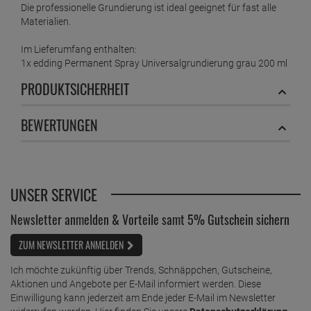
Die professionelle Grundierung ist ideal geeignet für fast alle
Materialien.
edding Permanent Spray mellow mint 200 ml
ab
6,
89
€
Im Lieferumfang enthalten:
1x edding Permanent Spray Universalgrundierung grau 200 ml
1 Liter =
34,
45
€
PRODUKTSICHERHEIT
edding Permanent Spray moosgrün matt 200 ml
RAL 6005
ab
6,
89
€
BEWERTUNGEN
1 Liter =
34,
45
€
edding Permanent Spray pastellgelb 200 ml
ab
6,
89
€
UNSER SERVICE
1 Liter =
34,
45
€
edding Permanent Spray pastellgrün matt 200
Newsletter anmelden & Vorteile samt 5% Gutschein sichern
ml
ZUM NEWSLETTER ANMELDEN
ab
6,
79
€
1 Liter =
33,
95
€
Ich möchte zukünftig über Trends, Schnäppchen, Gutscheine,
edding Permanent Spray pastellrosa 200 ml
Aktionen und Angebote per E-Mail informiert werden. Diese
ab
6,
89
€
Einwilligung kann jederzeit am Ende jeder E-Mail im Newsletter