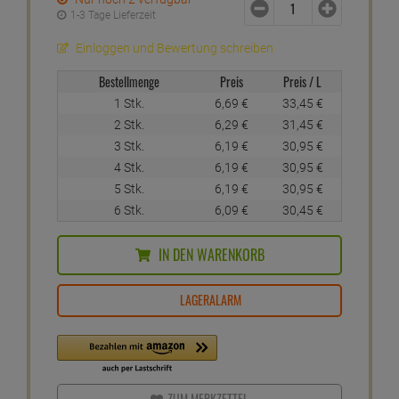
1-3 Tage Lieferzeit
Einloggen und Bewertung schreiben
Bestellmenge
Preis
Preis / L
1 Stk.
6,
69
€
33,
45
€
2 Stk.
6,
29
€
31,
45
€
3 Stk.
6,
19
€
30,
95
€
4 Stk.
6,
19
€
30,
95
€
5 Stk.
6,
19
€
30,
95
€
6 Stk.
6,
09
€
30,
45
€
IN DEN WARENKORB
LAGERALARM
ZUM MERKZETTEL