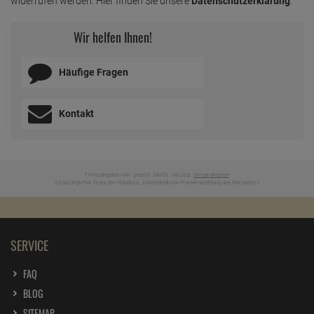
widerrufen werden. Hier finden Sie unsere
Datenschutzerklärung
.
1 Liter =
34,
45
€
edding Permanent Spray petrol matt 200 ml
Wir helfen Ihnen!
ab
6,
89
€
1 Liter =
34,
45
€
Häufige Fragen
edding Permanent Spray purpurrot 200 ml
ab
6,
89
€
Kontakt
1 Liter =
34,
45
€
edding Permanent Spray reichgold 200 ml
ab
6,
99
€
* Preisangaben inkl. gesetzl. MwSt. und zzgl.
Versandkosten
1 Liter =
34,
95
€
Ursprünglicher Preis des Händlers,
Unverbindliche Preisempfehlung des Herstellers
1
2
edding Permanent Spray schokoladenbraun 200
ml RAL 8017
ab
6,
89
€
SERVICE
1 Liter =
34,
45
€
edding Permanent Spray silber matt 200 ml
FAQ
ab
6,
89
€
BLOG
1 Liter =
34,
45
€
SITEMAP