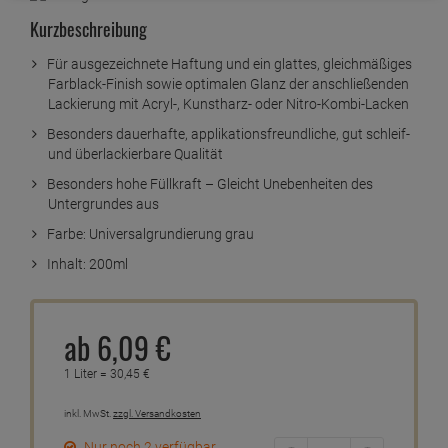
Kurzbeschreibung
Für ausgezeichnete Haftung und ein glattes, gleichmäßiges
Farblack-Finish sowie optimalen Glanz der anschließenden
Lackierung mit Acryl-, Kunstharz- oder Nitro-Kombi-Lacken
Besonders dauerhafte, applikationsfreundliche, gut schleif-
und überlackierbare Qualität
Besonders hohe Füllkraft – Gleicht Unebenheiten des
Untergrundes aus
Farbe: Universalgrundierung grau
Inhalt: 200ml
ab
6,
09
€
1 Liter =
30,
45
€
inkl. MwSt.
zzgl. Versandkosten
Nur noch 2 verfügbar