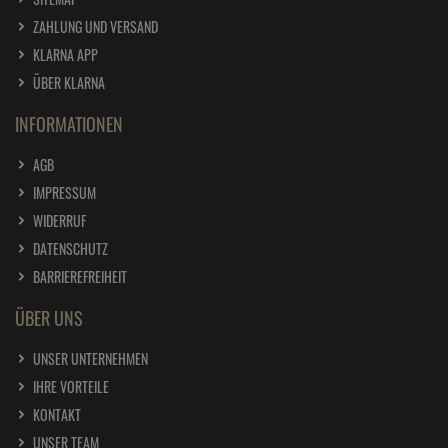
edding Permanent Spray Sprühkopf-Set, 6 Stk.
ZAHLUNG UND VERSAND
ab
2,
29
€
KLARNA APP
1 Stück =
2,
29
€
ÜBER KLARNA
edding Permanent Spray telemagenta 200 ml
INFORMATIONEN
ab
6,
89
€
1 Liter =
34,
45
€
AGB
edding Permanent Spray tiefschwarz glänzend
IMPRESSUM
200 ml RAL 9005
WIDERRUF
ab
6,
89
€
DATENSCHUTZ
1 Liter =
34,
45
€
BARRIEREFREIHEIT
edding Permanent Spray tiefschwarz matt 200
ÜBER UNS
ml RAL 9005
ab
6,
89
€
UNSER UNTERNEHMEN
1 Liter =
34,
45
€
IHRE VORTEILE
edding Permanent Spray Universalgrundierung
grau 200 ml
KONTAKT
ab
6,
09
€
UNSER TEAM