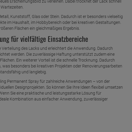
ues Erscheinungsbild zu verleihen. Dabei trocknet der Lack schnell
 Wartezeiten.
etall, Kunststoff, Glas oder Stein. Dadurch ist er besonders vielseitig
jekte im Haushalt, im Hobbybereich oder bei kreativen Gestaltungen.
rößeren Flächen ein gleichmäßiges Ergebnis.
g für vielfältige Einsatzbereiche
ge Verteilung des Lacks und erleichtert die Anwendung. Dadurch
htet werden. Die zuverlässige Haftung unterstützt zudem eine
ächen. Ein weiterer Vorteil ist die schnelle Trocknung. Dadurch
en, was besonders bei kreativen Projekten oder Renovierungsarbeiten
rstandsfähig und langlebig.
 edding Permanent Spray für zahlreiche Anwendungen – von der
iduellen Designprojekten. So können Sie Ihre Ideen flexibel umsetzen
Wenn Sie eine praktische und leistungsstarke Lösung für
 ideale Kombination aus einfacher Anwendung, zuverlässiger