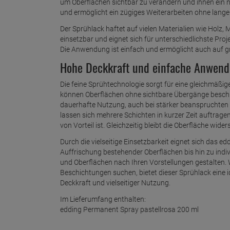
um Oberflächen sichtbar zu verändern und ihnen ein ne
und ermöglicht ein zügiges Weiterarbeiten ohne lange
Der Sprühlack haftet auf vielen Materialien wie Holz, M
einsetzbar und eignet sich für unterschiedlichste Pro
Die Anwendung ist einfach und ermöglicht auch auf g
Hohe Deckkraft und einfache Anwendun
Die feine Sprühtechnologie sorgt für eine gleichmäßi
können Oberflächen ohne sichtbare Übergänge beschic
dauerhafte Nutzung, auch bei stärker beanspruchten Fl
lassen sich mehrere Schichten in kurzer Zeit auftrag
von Vorteil ist. Gleichzeitig bleibt die Oberfläche wide
Durch die vielseitige Einsetzbarkeit eignet sich das
Auffrischung bestehender Oberflächen bis hin zu indiv
und Oberflächen nach Ihren Vorstellungen gestalten. 
Beschichtungen suchen, bietet dieser Sprühlack eine
Deckkraft und vielseitiger Nutzung.
Im Lieferumfang enthalten:
edding Permanent Spray pastellrosa 200 ml