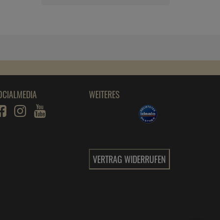
200 ml
ab
6,
09
€
1 Liter =
30,
45
€
edding Permanent Spray
Kunststoffgrundierung 200ml
ab
7,
09
€
1 Liter =
35,
45
€
OCIALMEDIA
WEITERES
edding Permanent Spray lichtgrau 200 ml
Premium Acr RAL 7035
ab
5,
59
€
1 Liter =
27,
95
€
edding Permanent Spray light lavender 200
ml
VERTRAG WIDERRUFEN
ab
6,
89
€
1 Liter =
34,
45
€
edding Permanent Spray mellow mint 200 ml