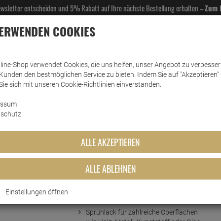
Newsletter entscheiden und 5% Rabatt auf Ihre nächste Bestellung erhalten –
Zum 
VERWENDEN COOKIES
line-Shop verwendet Cookies, die uns helfen, unser Angebot zu verbesse
Kunden den bestmöglichen Service zu bieten. Indem Sie auf "Akzeptieren" 
EL- & GASTROBEDARF
DROGERIE
KÜCHE & HAUSHALT
KFZ
SCANPART
HANS
Sie sich mit unseren Cookie-Richtlinien einverstanden.
essum
rkt
Sprays & Marker
edding Permanent Spray pastellrosa 200 ml
schutz
ay pastellrosa 200 ml
ALLE AKZEPTIEREN
ALLE ABLEHNEN
Einstellungen öffnen
Kurzbeschreibung
Sprühlack für zahlreiche Oberflächen