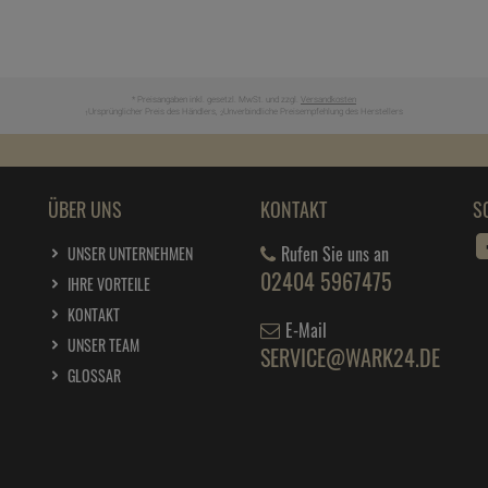
* Preisangaben inkl. gesetzl. MwSt. und zzgl.
Versandkosten
Ursprünglicher Preis des Händlers,
Unverbindliche Preisempfehlung des Herstellers
1
2
ÜBER UNS
KONTAKT
S
Rufen Sie uns an
UNSER UNTERNEHMEN
02404 5967475
IHRE VORTEILE
KONTAKT
E-Mail
UNSER TEAM
SERVICE@WARK24.DE
GLOSSAR