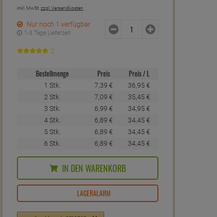
inkl. MwSt.
zzgl. Versandkosten
Nur noch 1 verfügbar
1-3 Tage Lieferzeit
2
Bestellmenge
Preis
Preis / L
1 Stk.
7,
39
€
36,
95
€
2 Stk.
7,
09
€
35,
45
€
3 Stk.
6,
99
€
34,
95
€
4 Stk.
6,
89
€
34,
45
€
5 Stk.
6,
89
€
34,
45
€
6 Stk.
6,
89
€
34,
45
€
IN DEN WARENKORB
LAGERALARM