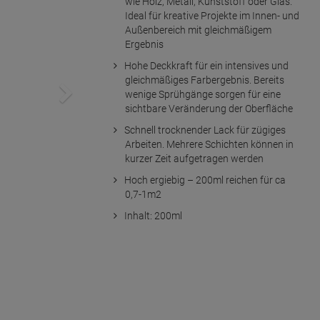
wie Holz, Metall, Kunststoff oder Glas.
Ideal für kreative Projekte im Innen- und
Außenbereich mit gleichmäßigem
Ergebnis
Hohe Deckkraft für ein intensives und
gleichmäßiges Farbergebnis. Bereits
wenige Sprühgänge sorgen für eine
sichtbare Veränderung der Oberfläche
Schnell trocknender Lack für zügiges
Arbeiten. Mehrere Schichten können in
kurzer Zeit aufgetragen werden
Hoch ergiebig – 200ml reichen für ca
0,7-1m2
Inhalt: 200ml