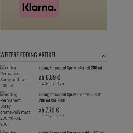
WEITERE EDDING ARTIKEL
edding Permanent Spray anthrazit 200 ml
ab
6,
89
€
1 Liter =
34,
45
€
edding Permanent Spray cremeweiß matt
200 ml RAL 9001
ab
7,
79
€
1 Liter =
38,
95
€
edding Permanent Spray enzianblau 200 ml