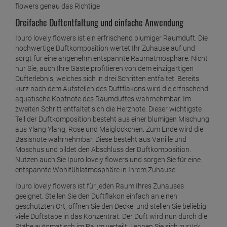
flowers genau das Richtige
Dreifache Duftentfaltung und einfache Anwendung
Ipuro lovely flowers ist ein erfrischend blumiger Raumduft. Die
hochwertige Duftkomposition wertet Ihr Zuhause auf und
sorgt für eine angenehm entspannte Raumatmosphäre. Nicht
nur Sie, auch Ihre Gäste profitieren von dem einzigartigen
Dufterlebnis, welches sich in drei Schritten entfaltet. Bereits
kurz nach dem Aufstellen des Duftflakons wird die erfrischend
aquatische Kopfnote des Raumduftes wahrnehmbar. Im
zweiten Schritt entfaltet sich die Herznote. Dieser wichtigste
Teil der Duftkomposition besteht aus einer blumigen Mischung
aus Ylang Ylang, Rose und Maiglöckchen. Zum Ende wird die
Basisnote wahrnehmbar. Diese besteht aus Vanille und
Moschus und bildet den Abschluss der Duftkomposition.
Nutzen auch Sie Ipuro lovely flowers und sorgen Sie für eine
entspannte Wohlfühlatmosphäre in Ihrem Zuhause.
Ipuro lovely flowers ist für jeden Raum Ihres Zuhauses
geeignet. Stellen Sie den Duftflakon einfach an einen
geschützten Ort, öffnen Sie den Deckel und stellen Sie beliebig
viele Duftstäbe in das Konzentrat. Der Duft wird nun durch die
Stäbe automatisch im Raum verteilt. Lehnen Sie sich zurück