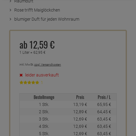
Raumduft
Rose trifft Maiglöckchen
blumiger Duft für jeden Wohnraum
ab
12,
59
€
1 Liter =
62,
95
€
inkl. MwSt.
zzgl. Versandkosten
leider ausverkauft
1
Bestellmenge
Preis
Preis / L
1 Stk.
13,
19
€
65,
95
€
2 Stk.
12,
89
€
64,
45
€
3 Stk.
12,
69
€
63,
45
€
4 Stk.
12,
69
€
63,
45
€
5 Stk.
12,
69
€
63,
45
€