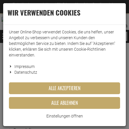
Jetzt für den Newsletter entscheiden und 5% Rabatt auf Ihre nächste Bestellung erhalten
✕
–
Zum Newsletter
WIR VERWENDEN COOKIES
0
0
MERKZETTEL
WARENK
ANMELDEN
AUFKLAPPEN
AUFKLA
ANMELDEN
MERKZETTEL
WARENKORB:
Unser Online-Shop verwendet Cookies, die uns helfen, unser
MENÜ
Angebot zu verbessern und unseren Kunden den
bestmöglichen Service zu bieten. Indem Sie auf "Akzeptieren"
klicken, erklären Sie sich mit unseren Cookie-Richtlinien
Weiter einkaufen
www.wark24.de
Leben & Wohnen
einverstanden.
Ipuro lovely flowers 200ml
Impressum
Datenschutz
Ipuro lovely flowers 200ml
ALLE AKZEPTIEREN
Artikel-Nummer:
10014749
Kurzbeschreibung
ALLE ABLEHNEN
Ipuro lovely flowers
Einstellungen öffnen
200ml