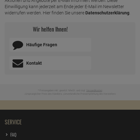
Aktionen und Angebote per E-Mail informiert werden. Diese
Einwilligung kann jederzeit am Ende jeder E-Mail im Newsletter
widerrufen werden. Hier finden Sie unsere
Datenschutzerklärung
.
Wir helfen Ihnen!
Häufige Fragen
Kontakt
* Preisangaben inkl. gesetzl. MwSt. und zzgl.
Versandkosten
Ursprünglicher Preis des Händlers,
Unverbindliche Preisempfehlung des Herstellers
1
2
SERVICE
FAQ