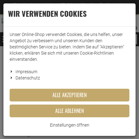
Jetzt für den Newsletter entscheiden und 5% Rabatt auf Ihre nächste Bestellung erhalten
✕
–
Zum Newsletter
WIR VERWENDEN COOKIES
0
0
MERKZETTEL
WARENK
ANMELDEN
AUFKLAPPEN
AUFKLA
ANMELDEN
MERKZETTEL
WARENKORB:
Unser Online-Shop verwendet Cookies, die uns helfen, unser
MENÜ
Angebot zu verbessern und unseren Kunden den
bestmöglichen Service zu bieten. Indem Sie auf "Akzeptieren"
klicken, erklären Sie sich mit unseren Cookie-Richtlinien
Weiter einkaufen
www.wark24.de
Leben & Wohnen
Raumduft
Ipuro Car Line
einverstanden.
Ipuro Car Line black bamboo
Impressum
Datenschutz
Ipuro Car Line black bamboo
ALLE AKZEPTIEREN
Artikel-Nummer:
10013429
ALLE ABLEHNEN
Einstellungen öffnen