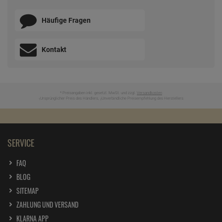
BEWERTUNGEN
UNSER SERVICE
Newsletter anmelden & Vorteile samt 5% Gutschein sichern
ZUM NEWSLETTER ANMELDEN
Ich möchte zukünftig über Trends, Schnäppchen, Gutscheine,
Aktionen und Angebote per E-Mail informiert werden. Diese
Einwilligung kann jederzeit am Ende jeder E-Mail im Newsletter
widerrufen werden. Hier finden Sie unsere
Datenschutzerklärung
.
Wir helfen Ihnen!
Häufige Fragen