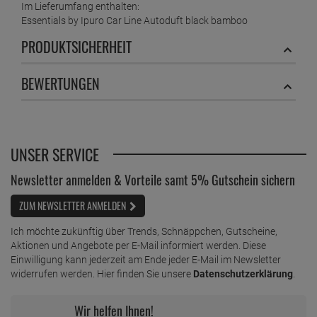
und einer Basisnote zusammen.
Kopfnote:
Die Kopfnote ist unmittelbar nach den ersten Minuten,
nachdem der Duft über die Rattanstäbchen oder
Keramikblüten verteilt wurde, wahrnehmbar. Da die Kopfnote
als Erstes wahrnehmbar ist, prägt sie den ersten Eindruck, den
Sie von einem Duft erhalten.
Herznote:
Die Herznote des Raumduftes ist erst in den Stunden, nachdem
sich die Kopfnote verflüchtigt hat, zu riechen und steht für den
individuellen Charakter des jeweiligen Duftes.
Basisnote:
Die Basisnote ist am längsten wahrnehmbar und lässt den
Duft sanft und angenehm ausklingen.
Im Lieferumfang enthalten:
Essentials by Ipuro Car Line Autoduft black bamboo
PRODUKTSICHERHEIT