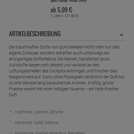
WEITERE IPURO ARTIKEL
Ipuro Base schwarz für 1000ml Flasche
ab
2,
19
€
1 Stück =
2,
19
€
Ipuro black bamboo Nachfüllflasche 500ml
ab
18,
49
€
1 Liter =
36,
98
€
Ipuro Car Line black bamboo
ab
4,
29
€
1 Stück =
4,
29
€
Ipuro Cedar Wood 50ml
ab
5,
09
€
1 Liter =
101,
80
€