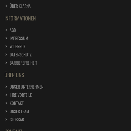
Kontakt
* Preisangaben inkl. gesetzl. MwSt. und zzgl.
Versandkosten
Ursprünglicher Preis des Händlers,
Unverbindliche Preisempfehlung des Herstellers
1
2
SERVICE
FAQ
BLOG
SITEMAP
ZAHLUNG UND VERSAND
KLARNA APP
ÜBER KLARNA
INFORMATIONEN