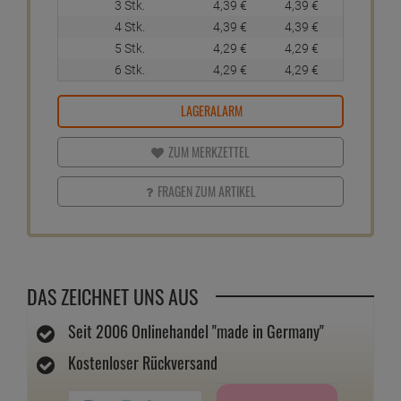
Packungsinhalt: ein Autoduft
Duft: black bamboo
ab
4,
29
€
1 Stück =
4,
29
€
inkl. MwSt.
zzgl. Versandkosten
leider ausverkauft
2
Bestellmenge
Preis
Preis / Stk
1 Stk.
4,
79
€
4,
79
€
2 Stk.
4,
49
€
4,
49
€
3 Stk.
4,
39
€
4,
39
€
4 Stk.
4,
39
€
4,
39
€
5 Stk.
4,
29
€
4,
29
€
6 Stk.
4,
29
€
4,
29
€