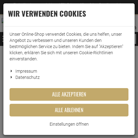
Jetzt für den Newsletter entscheiden und 5% Rabatt auf Ihre nächste Bestellung erhalten
✕
–
Zum Newsletter
WIR VERWENDEN COOKIES
0
0
MERKZETTEL
WARENK
ANMELDEN
AUFKLAPPEN
AUFKLA
ANMELDEN
MERKZETTEL
WARENKORB:
Unser Online-Shop verwendet Cookies, die uns helfen, unser
MENÜ
Angebot zu verbessern und unseren Kunden den
bestmöglichen Service zu bieten. Indem Sie auf "Akzeptieren"
klicken, erklären Sie sich mit unseren Cookie-Richtlinien
Weiter einkaufen
www.wark24.de
Leben & Wohnen
Raumduft
Lufterfrischer
einverstanden.
Febreze Bad Lufterfrischer Aprilfrisch
Impressum
Datenschutz
Febreze Bad Lufterfrischer
Aprilfrisch
ALLE AKZEPTIEREN
Artikel-Nummer:
10015074
ALLE ABLEHNEN
Einstellungen öffnen
Kurzbeschreibung