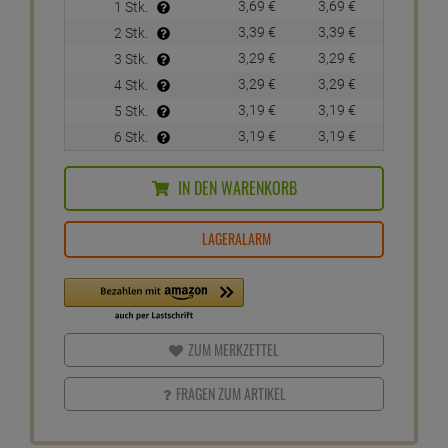
3,
69
€
3,
69
€
1 Stk.
3,
39
€
3,
39
€
2 Stk.
3,
29
€
3,
29
€
3 Stk.
3,
29
€
3,
29
€
4 Stk.
3,
19
€
3,
19
€
5 Stk.
3,
19
€
3,
19
€
6 Stk.
IN DEN WARENKORB
LAGERALARM
ZUM MERKZETTEL
FRAGEN ZUM ARTIKEL