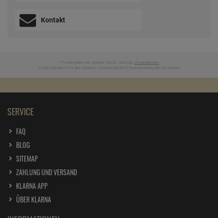
Kontakt
* Preisangaben inkl. gesetzl. MwSt. und zzgl.
Versandkosten
Ursprünglicher Preis des Händlers,
Unverbindliche Preisempfehlung des Herstellers
1
2
SERVICE
FAQ
BLOG
SITEMAP
ZAHLUNG UND VERSAND
KLARNA APP
ÜBER KLARNA