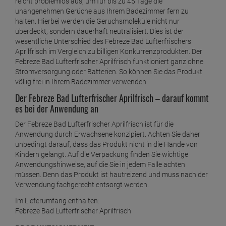
reicht problemlos aus, um für bis zu 45 Tage die
unangenehmen Gerüche aus Ihrem Badezimmer fern zu
halten. Hierbei werden die Geruchsmoleküle nicht nur
überdeckt, sondern dauerhaft neutralisiert. Dies ist der
wesentliche Unterschied des Febreze Bad Lufterfrischers
Aprilfrisch im Vergleich zu billigen Konkurrenzprodukten. Der
Febreze Bad Lufterfrischer Aprilfrisch funktioniert ganz ohne
Stromversorgung oder Batterien. So können Sie das Produkt
völlig frei in Ihrem Badezimmer verwenden.
Der Febreze Bad Lufterfrischer Aprilfrisch – darauf kommt
es bei der Anwendung an
Der Febreze Bad Lufterfrischer Aprilfrisch ist für die
Anwendung durch Erwachsene konzipiert. Achten Sie daher
unbedingt darauf, dass das Produkt nicht in die Hände von
Kindern gelangt. Auf die Verpackung finden Sie wichtige
Anwendungshinweise, auf die Sie in jedem Falle achten
müssen. Denn das Produkt ist hautreizend und muss nach der
Verwendung fachgerecht entsorgt werden.
Im Lieferumfang enthalten:
Febreze Bad Lufterfrischer Aprilfrisch