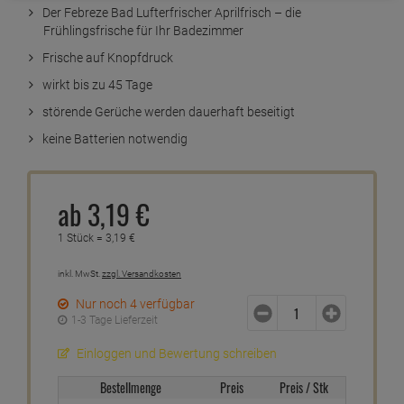
Der Febreze Bad Lufterfrischer Aprilfrisch – die
Frühlingsfrische für Ihr Badezimmer
Frische auf Knopfdruck
wirkt bis zu 45 Tage
störende Gerüche werden dauerhaft beseitigt
keine Batterien notwendig
ab
3,
19
€
1 Stück =
3,
19
€
inkl. MwSt.
zzgl. Versandkosten
Nur noch 4 verfügbar
1-3 Tage Lieferzeit
Einloggen und Bewertung schreiben
Bestellmenge
Preis
Preis / Stk