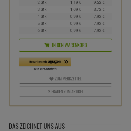
2 Stk.
1,
19
€
9,
52
€
3 Stk.
1,
09
€
8,
72
€
4 Stk.
0,
99
€
7,
92
€
5 Stk.
0,
99
€
7,
92
€
6 Stk.
0,
99
€
7,
92
€
IN DEN WARENKORB
ZUM MERKZETTEL
FRAGEN ZUM ARTIKEL
DAS ZEICHNET UNS AUS