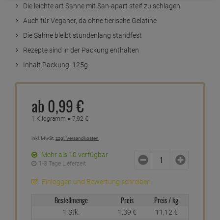
Die leichte art Sahne mit San-apart steif zu schlagen
Auch für Veganer, da ohne tierische Gelatine
Die Sahne bleibt stundenlang standfest
Rezepte sind in der Packung enthalten
Inhalt Packung: 125g
ab
0,
99
€
1 Kilogramm =
7,
92
€
inkl. MwSt.
zzgl. Versandkosten
Mehr als 10 verfügbar
1-3 Tage Lieferzeit
Einloggen und Bewertung schreiben
Bestellmenge
Preis
Preis / kg
1 Stk.
1,
39
€
11,
12
€