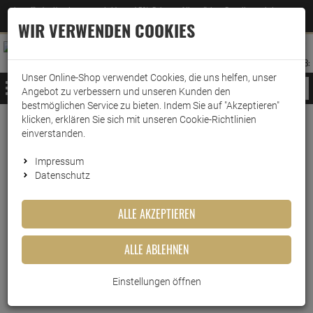
Jetzt für den Newsletter entscheiden und 5% Rabatt auf Ihre nächste Bestellung erhalten
✕
–
Zum Newsletter
WIR VERWENDEN COOKIES
0
0
MERKZETTEL
WARENK
ANMELDEN
AUFKLAPPEN
AUFKLA
ANMELDEN
MERKZETTEL
WARENKORB:
Unser Online-Shop verwendet Cookies, die uns helfen, unser
MENÜ
Angebot zu verbessern und unseren Kunden den
bestmöglichen Service zu bieten. Indem Sie auf "Akzeptieren"
klicken, erklären Sie sich mit unseren Cookie-Richtlinien
Weiter einkaufen
www.wark24.de
Lebensmittel
einverstanden.
Küchle San-apart 125g Sahnesteiff
Impressum
Datenschutz
Küchle San-apart 125g
Sahnesteiff
ALLE AKZEPTIEREN
Artikel-Nummer:
10012662
ALLE ABLEHNEN
Einstellungen öffnen
Kurzbeschreibung