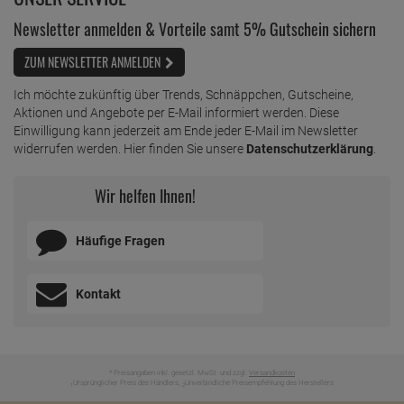
Newsletter anmelden & Vorteile samt 5% Gutschein sichern
ZUM NEWSLETTER ANMELDEN
Ich möchte zukünftig über Trends, Schnäppchen, Gutscheine,
Aktionen und Angebote per E-Mail informiert werden. Diese
Einwilligung kann jederzeit am Ende jeder E-Mail im Newsletter
widerrufen werden. Hier finden Sie unsere
Datenschutzerklärung
.
Wir helfen Ihnen!
Häufige Fragen
Kontakt
* Preisangaben inkl. gesetzl. MwSt. und zzgl.
Versandkosten
Ursprünglicher Preis des Händlers,
Unverbindliche Preisempfehlung des Herstellers
1
2