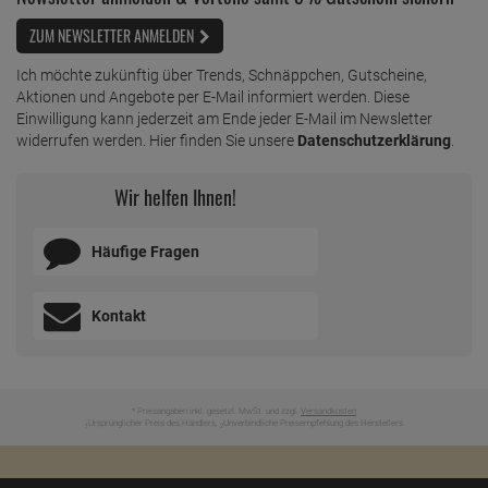
ZUM NEWSLETTER ANMELDEN
Ich möchte zukünftig über Trends, Schnäppchen, Gutscheine,
Aktionen und Angebote per E-Mail informiert werden. Diese
Einwilligung kann jederzeit am Ende jeder E-Mail im Newsletter
widerrufen werden. Hier finden Sie unsere
Datenschutzerklärung
.
Wir helfen Ihnen!
Häufige Fragen
Kontakt
* Preisangaben inkl. gesetzl. MwSt. und zzgl.
Versandkosten
Ursprünglicher Preis des Händlers,
Unverbindliche Preisempfehlung des Herstellers
1
2