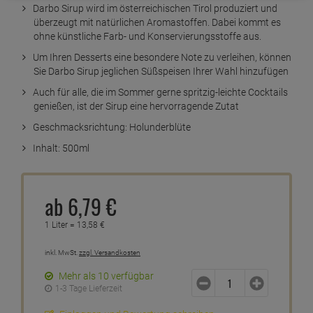
Darbo Sirup wird im österreichischen Tirol produziert und
überzeugt mit natürlichen Aromastoffen. Dabei kommt es
ohne künstliche Farb- und Konservierungsstoffe aus.
Um Ihren Desserts eine besondere Note zu verleihen, können
Sie Darbo Sirup jeglichen Süßspeisen Ihrer Wahl hinzufügen
Auch für alle, die im Sommer gerne spritzig-leichte Cocktails
genießen, ist der Sirup eine hervorragende Zutat
Geschmacksrichtung: Holunderblüte
Inhalt: 500ml
ab
6,
79
€
1 Liter =
13,
58
€
inkl. MwSt.
zzgl. Versandkosten
Mehr als 10 verfügbar
1-3 Tage Lieferzeit