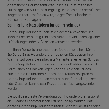
seine Geschmacksvielfalt und ist direkt nach dem Öffnen
einsatzbereit. Der konzentrierte Fruchtsirup ist mit seiner
Füllmenge von 500 ml sehr ergiebig und auch nach dem Öffnen
länger haltbar. Empfohlen wird, die geöffnete Flasche im
Kühlschrank zu lagern.
Sommerliche Rezeptideen für den Frischekick
Darbo Sirup Holunderblüten ist ein echter Alleskönner und
kann mit seiner blumig-lieblichen Note zum Abrunden jeglicher
Erfrischungen oder Süßspeisen verwendet werden.
Um Ihren Desserts eine besondere Note zu verleihen, können
Sie Darbo Sirup Holunderblüten jeglichen Süßspeisen Ihrer
Wahl hinzufügen. Die einfachste Variante ist es, einen Schuss
Darbo Sirup Holunderblüten über Eis oder Pudding zu verteilen.
Sollte Ihnen das Backen liegen, können Sie einen Teil des
Zuckers in allen üblichen Kuchen- oder Muffin-rezepten mit
Darbo Sirup Holunderblüten ersetzt. Auch für Zuckergüssen
oder Glasuren kann dieser Rezepttipp einfach angewendet
werden.
Die wohl beliebteste Verwendung von Holunderblütensirup ist
die Zugabe zu sommerlichen Erfrischungsgetränken. Dazu
einfach Darbo Sirup Holunderblüten zu einem Glas stillen oder