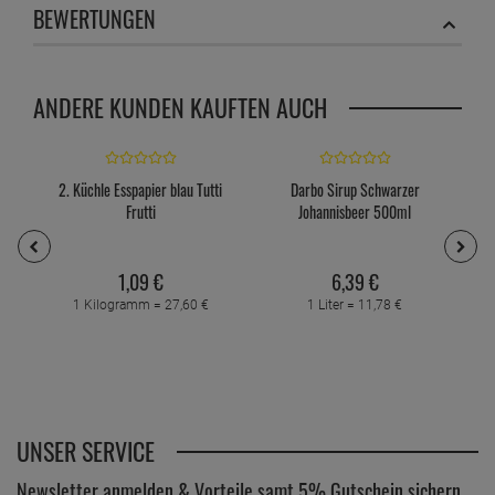
BEWERTUNGEN
ANDERE KUNDEN KAUFTEN AUCH
2. Küchle Esspapier blau Tutti
Darbo Sirup Schwarzer
Frutti
Johannisbeer 500ml
1,
09
€
6,
39
€
1 Kilogramm =
27,
60
€
1 Liter =
11,
78
€
UNSER SERVICE
Newsletter anmelden & Vorteile samt 5% Gutschein sichern