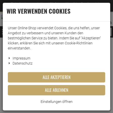
Jetzt für den Newsletter entscheiden und 5% Rabatt auf Ihre nächste Bestellung erhalten
✕
–
Zum Newsletter
WIR VERWENDEN COOKIES
0
0
MERKZETTEL
WARENK
ANMELDEN
AUFKLAPPEN
AUFKLA
ANMELDEN
MERKZETTEL
WARENKORB:
Unser Online-Shop verwendet Cookies, die uns helfen, unser
MENÜ
Angebot zu verbessern und unseren Kunden den
bestmöglichen Service zu bieten. Indem Sie auf "Akzeptieren"
klicken, erklären Sie sich mit unseren Cookie-Richtlinien
Weiter einkaufen
www.wark24.de
Lebensmittel
Sirup
Darbo Sirup
einverstanden.
Darbo Sirup Holunderblüten 500ml
Impressum
Datenschutz
Darbo Sirup Holunderblüten
500ml
ALLE AKZEPTIEREN
Artikel-Nummer:
10015553
ALLE ABLEHNEN
Einstellungen öffnen
Kurzbeschreibung