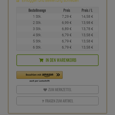
Einloggen und Bewertung schreiben
Bestellmenge
Preis
Preis / L
1 Stk.
7,
29
€
14,
58
€
2 Stk.
6,
99
€
13,
98
€
3 Stk.
6,
89
€
13,
78
€
4 Stk.
6,
79
€
13,
58
€
5 Stk.
6,
79
€
13,
58
€
6 Stk.
6,
79
€
13,
58
€
IN DEN WARENKORB
ZUM MERKZETTEL
FRAGEN ZUM ARTIKEL