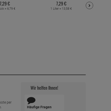
7,
29
€
7,
29
€
ück =
6,
79
€
1 Liter =
13,
58
€
1 L
Wir helfen Ihnen!
bote per
Häufige Fragen
m