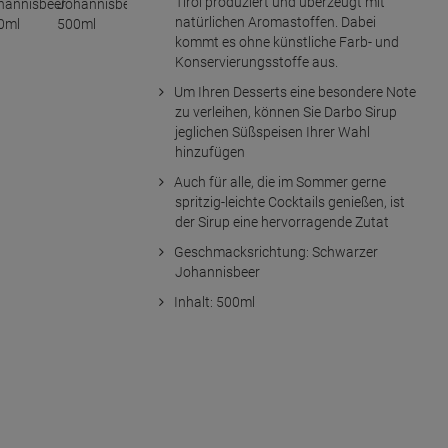
Tirol produziert und überzeugt mit
natürlichen Aromastoffen. Dabei
kommt es ohne künstliche Farb- und
Konservierungsstoffe aus.
Um Ihren Desserts eine besondere Note
zu verleihen, können Sie Darbo Sirup
jeglichen Süßspeisen Ihrer Wahl
hinzufügen
Auch für alle, die im Sommer gerne
spritzig-leichte Cocktails genießen, ist
der Sirup eine hervorragende Zutat
Geschmacksrichtung: Schwarzer
Johannisbeer
Inhalt: 500ml