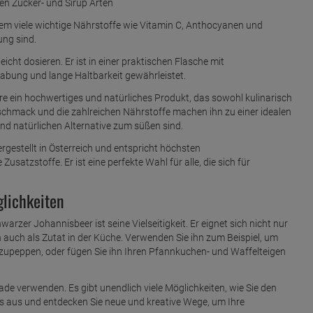
en Zucker- und Sirup Arten
m viele wichtige Nährstoffe wie Vitamin C, Anthocyanen und
ung sind.
eicht dosieren. Er ist in einer praktischen Flasche mit
habung und lange Haltbarkeit gewährleistet.
e ein hochwertiges und natürliches Produkt, das sowohl kulinarisch
eschmack und die zahlreichen Nährstoffe machen ihn zu einer idealen
und natürlichen Alternative zum süßen sind.
gestellt in Österreich und entspricht höchsten
usatzstoffe. Er ist eine perfekte Wahl für alle, die sich für
lichkeiten
rzer Johannisbeer ist seine Vielseitigkeit. Er eignet sich nicht nur
 auch als Zutat in der Küche. Verwenden Sie ihn zum Beispiel, um
peppen, oder fügen Sie ihn Ihren Pfannkuchen- und Waffelteigen
nade verwenden. Es gibt unendlich viele Möglichkeiten, wie Sie den
 es aus und entdecken Sie neue und kreative Wege, um Ihre