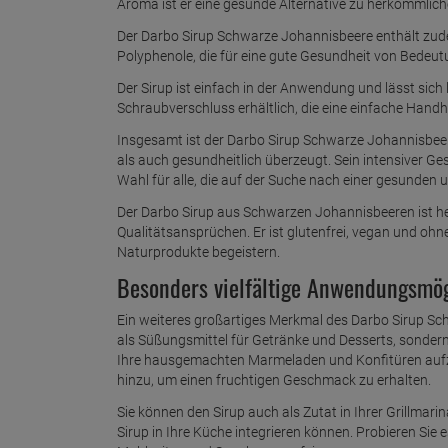
Aroma ist er eine gesunde Alternative zu herkömmlich
Der Darbo Sirup Schwarze Johannisbeere enthält zude
Polyphenole, die für eine gute Gesundheit von Bedeut
Der Sirup ist einfach in der Anwendung und lässt sich l
Schraubverschluss erhältlich, die eine einfache Hand
Insgesamt ist der Darbo Sirup Schwarze Johannisbeer
als auch gesundheitlich überzeugt. Sein intensiver G
Wahl für alle, die auf der Suche nach einer gesunden 
Der Darbo Sirup aus Schwarzen Johannisbeeren ist her
Qualitätsansprüchen. Er ist glutenfrei, vegan und ohne Z
Naturprodukte begeistern.
Besonders vielfältige Anwendungsmög
Ein weiteres großartiges Merkmal des Darbo Sirup Schwa
als Süßungsmittel für Getränke und Desserts, sondern
Ihre hausgemachten Marmeladen und Konfitüren aufzu
hinzu, um einen fruchtigen Geschmack zu erhalten.
Sie können den Sirup auch als Zutat in Ihrer Grillmari
Sirup in Ihre Küche integrieren können. Probieren Sie