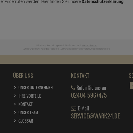
er widerrufen werden. Hier finden Sie unsere
Datenschutzerklärung
.
* Preisangaben inkl. gesetzl. MwSt. und zzgl.
Versandkosten
Ursprünglicher Preis des Händlers,
Unverbindliche Preisempfehlung des Herstellers
1
2
ÜBER UNS
KONTAKT
S
Rufen Sie uns an
UNSER UNTERNEHMEN
02404 5967475
IHRE VORTEILE
KONTAKT
E-Mail
UNSER TEAM
SERVICE@WARK24.DE
GLOSSAR