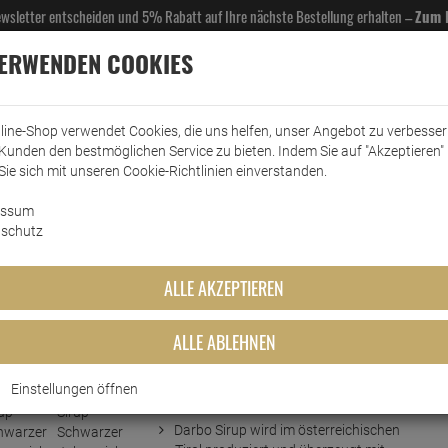
Newsletter entscheiden und 5% Rabatt auf Ihre nächste Bestellung erhalten –
Zum 
VERWENDEN COOKIES
line-Shop verwendet Cookies, die uns helfen, unser Angebot zu verbesse
Kunden den bestmöglichen Service zu bieten. Indem Sie auf "Akzeptieren" 
EL- & GASTROBEDARF
DROGERIE
KÜCHE & HAUSHALT
KFZ
SCANPART
HANS
Sie sich mit unseren Cookie-Richtlinien einverstanden.
essum
Darbo Sirup
Darbo Sirup Schwarzer Johannisbeer 500ml
schutz
r Johannisbeer 500ml
ALLE AKZEPTIEREN
ALLE ABLEHNEN
Einstellungen öffnen
Kurzbeschreibung
Darbo Sirup wird im österreichischen