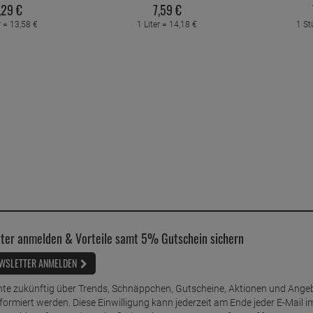
,
29
€
7,
59
€
r =
13,
58
€
1 Liter =
14,
18
€
1 St
ter anmelden & Vorteile samt 5% Gutschein sichern
WSLETTER ANMELDEN
te zukünftig über Trends, Schnäppchen, Gutscheine, Aktionen und Ange
nformiert werden. Diese Einwilligung kann jederzeit am Ende jeder E-Mail i