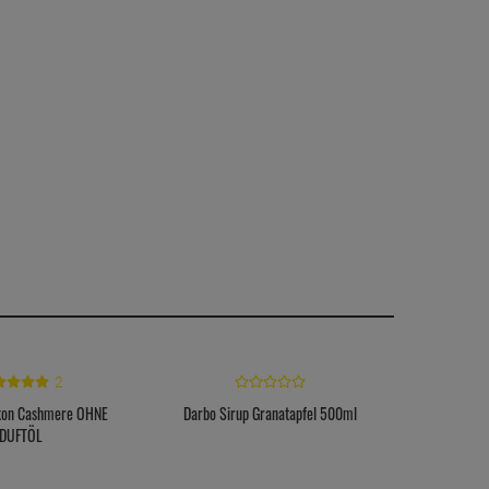
2
akon Cashmere OHNE
Darbo Sirup Granatapfel 500ml
Darbo Si
DUFTÖL