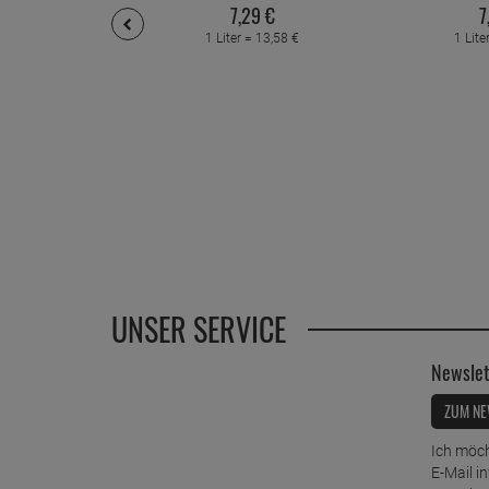
7,
29
€
7
1 Liter =
13,
58
€
1 Lite
UNSER SERVICE
Newslet
ZUM NE
Ich möch
E-Mail i