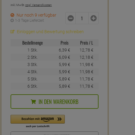
inkl. MwSt.
zzgl. Versandkosten
Nur noch 9 verfügbar
1-3 Tage Lieferzeit
Einloggen und Bewertung schreiben
Bestellmenge
Preis
Preis / L
1 Stk.
6,
39
€
12,
78
€
2 Stk.
6,
09
€
12,
18
€
3 Stk.
5,
99
€
11,
98
€
4 Stk.
5,
99
€
11,
98
€
5 Stk.
5,
89
€
11,
78
€
6 Stk.
5,
89
€
11,
78
€
IN DEN WARENKORB