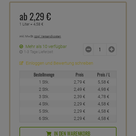
ab
2,
29
€
1 Liter =
4,
58
€
inkl. MwSt.
zzgl. Versandkosten
Mehr als 10 verfügbar
1-3 Tage Lieferzeit
Einloggen und Bewertung schreiben
Bestellmenge
Preis
Preis / L
1 Stk.
2,
79
€
5,
58
€
2 Stk.
2,
49
€
4,
98
€
3 Stk.
2,
39
€
4,
78
€
4 Stk.
2,
29
€
4,
58
€
5 Stk.
2,
29
€
4,
58
€
6 Stk.
2,
29
€
4,
58
€
IN DEN WARENKORB