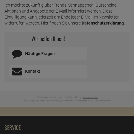
Ich möchte zukünftig über Trends, Schnäppchen, Gutscheine,
Aktionen und Angebote per E-Mail informiert werden. Diese
Einwilligung kann jederzeit am Ende jeder E-Mail im Newsletter
widerrufen werden. Hier finden Sie unsere
Datenschutzerklärung
.
Wir helfen Ihnen!
Häufige Fragen
Kontakt
* Preisangaben inkl. gesetzl. MwSt. und zzgl.
Versandkosten
Ursprünglicher Preis des Händlers,
Unverbindliche Preisempfehlung des Herstellers
1
2
SERVICE