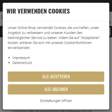
Jetzt für den Newsletter entscheiden und 5% Rabatt auf Ihre nächste Bestellung erhalten
✕
–
Zum Newsletter
WIR VERWENDEN COOKIES
0
0
MERKZETTEL
WARENK
ANMELDEN
AUFKLAPPEN
AUFKLA
ANMELDEN
MERKZETTEL
WARENKORB:
Unser Online-Shop verwendet Cookies, die uns helfen, unser
MENÜ
Angebot zu verbessern und unseren Kunden den
bestmöglichen Service zu bieten. Indem Sie auf "Akzeptieren"
klicken, erklären Sie sich mit unseren Cookie-Richtlinien
Weiter einkaufen
www.wark24.de
Lebensmittel
Sirup
Gut&Günstig Sirup
einverstanden.
Gut & Günstig Sirup Zitrone 500ml
Impressum
Datenschutz
Gut & Günstig Sirup Zitrone
500ml
ALLE AKZEPTIEREN
Artikel-Nummer:
10017440
ALLE ABLEHNEN
Kurzbeschreibung
Einstellungen öffnen
Ob als erfrischendes Getränk an heißen Tagen, als Zutat in
Cocktails oder als geschmackvolle Verfeinerung von