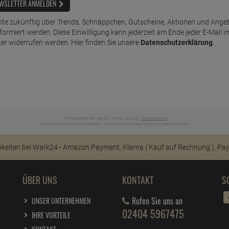
WSLETTER ANMELDEN
te zukünftig über Trends, Schnäppchen, Gutscheine, Aktionen und Ange
nformiert werden. Diese Einwilligung kann jederzeit am Ende jeder E-Mail i
er widerrufen werden. Hier finden Sie unsere
Datenschutzerklärung
.
* Preisangaben inkl. gesetzl. MwSt. und zzgl.
Versandkosten
Ursprünglicher Preis des Händlers,
Unverbindliche Preisempfehlung des Herstellers
1
2
ÜBER UNS
KONTAKT
S
Rufen Sie uns an
UNSER UNTERNEHMEN
02404 5967475
IHRE VORTEILE