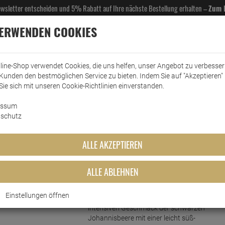
Newsletter entscheiden und 5% Rabatt auf Ihre nächste Bestellung erhalten –
Zum 
VERWENDEN COOKIES
line-Shop verwendet Cookies, die uns helfen, unser Angebot zu verbesse
Kunden den bestmöglichen Service zu bieten. Indem Sie auf "Akzeptieren" 
EL- & GASTROBEDARF
DROGERIE
KÜCHE & HAUSHALT
KFZ
SCANPART
HANS
Sie sich mit unseren Cookie-Richtlinien einverstanden.
essum
Mautner Sirup
Mautner Sirup Johannisbeere 0,7 Liter
schutz
sbeere 0,7 Liter
ALLE AKZEPTIEREN
ALLE ABLEHNEN
Kurzbeschreibung
Einstellungen öffnen
Dieser wunderbare Sirup vereint den
intensiven Geschmack der schwarzen
Johannisbeere mit einer leicht süß-