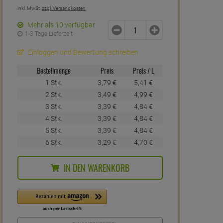
inkl. MwSt.
zzgl. Versandkosten
Mehr als 10 verfügbar
1-3 Tage Lieferzeit
Einloggen und Bewertung schreiben
Bestellmenge
Preis
Preis / L
1 Stk.
3,
79
€
5,
41
€
2 Stk.
3,
49
€
4,
99
€
3 Stk.
3,
39
€
4,
84
€
4 Stk.
3,
39
€
4,
84
€
5 Stk.
3,
39
€
4,
84
€
6 Stk.
3,
29
€
4,
70
€
IN DEN WARENKORB