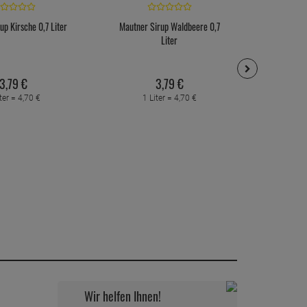
up Kirsche 0,7 Liter
Mautner Sirup Waldbeere 0,7
Mautner Si
Liter
Mi
3,
79
€
3,
79
€
ter =
4,
70
€
1 Liter =
4,
70
€
1 
Wir helfen Ihnen!