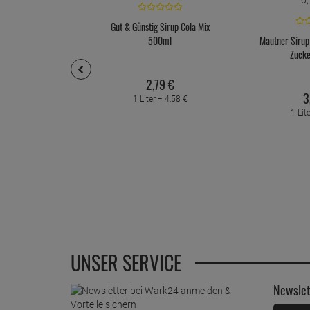
Gut & Günstig Sirup Cola Mix
500ml
Mautner Sirup
Zucke
2,
79
€
3
1 Liter =
4,
58
€
1 Lit
UNSER SERVICE
Newslet