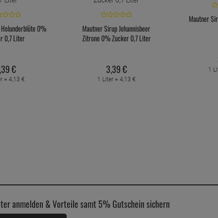
Mautner Sir
 Holunderblüte 0%
Mautner Sirup Johannisbeer
r 0,7 Liter
Zitrone 0% Zucker 0,7 Liter
,
39
€
3,
39
€
1 Li
er =
4,
13
€
1 Liter =
4,
13
€
ter anmelden & Vorteile samt 5% Gutschein sichern