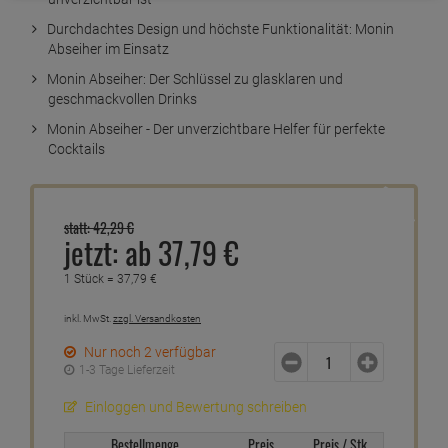
Durchdachtes Design und höchste Funktionalität: Monin
Abseiher im Einsatz
Monin Abseiher: Der Schlüssel zu glasklaren und
geschmackvollen Drinks
Monin Abseiher - Der unverzichtbare Helfer für perfekte
Cocktails
10 %
statt:
42,
29
€
jetzt:
ab
37,
79
€
1 Stück =
37,
79
€
inkl. MwSt.
zzgl. Versandkosten
Nur noch 2 verfügbar
1-3 Tage Lieferzeit
Einloggen und Bewertung schreiben
Bestellmenge
Preis
Preis / Stk