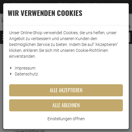
Jetzt für den Newsletter entscheiden und 5% Rabatt auf Ihre nächste Bestellung erhalten
✕
–
Zum Newsletter
WIR VERWENDEN COOKIES
0
0
MERKZETTEL
WARENK
ANMELDEN
AUFKLAPPEN
AUFKLA
ANMELDEN
MERKZETTEL
WARENKORB:
Unser Online-Shop verwendet Cookies, die uns helfen, unser
MENÜ
Angebot zu verbessern und unseren Kunden den
bestmöglichen Service zu bieten. Indem Sie auf "Akzeptieren"
klicken, erklären Sie sich mit unseren Cookie-Richtlinien
Weiter einkaufen
www.wark24.de
Lebensmittel
Sirup
Monin Sirup
einverstanden.
Monin Abseiher Eiffelturm
Impressum
Datenschutz
Monin Abseiher Eiffelturm
ALLE AKZEPTIEREN
Artikel-Nummer:
10016747
ALLE ABLEHNEN
Kurzbeschreibung
Einstellungen öffnen
Perfekte Cocktails mit Monin Abseiher - warum er
unverzichtbar ist