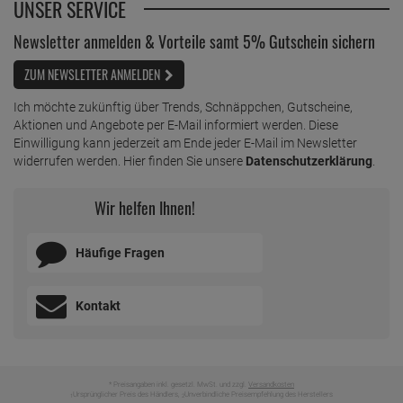
UNSER SERVICE
Newsletter anmelden & Vorteile samt 5% Gutschein sichern
ZUM NEWSLETTER ANMELDEN
Ich möchte zukünftig über Trends, Schnäppchen, Gutscheine,
Aktionen und Angebote per E-Mail informiert werden. Diese
Einwilligung kann jederzeit am Ende jeder E-Mail im Newsletter
widerrufen werden. Hier finden Sie unsere
Datenschutzerklärung
.
Wir helfen Ihnen!
Häufige Fragen
Kontakt
* Preisangaben inkl. gesetzl. MwSt. und zzgl.
Versandkosten
Ursprünglicher Preis des Händlers,
Unverbindliche Preisempfehlung des Herstellers
1
2