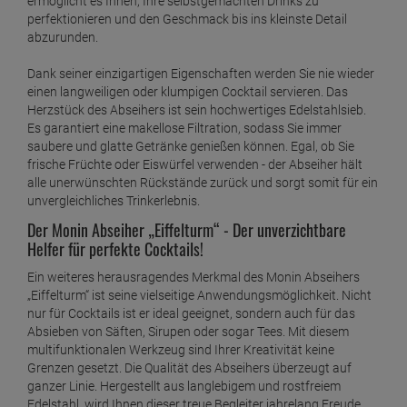
ermöglicht es Ihnen, Ihre selbstgemachten Drinks zu
perfektionieren und den Geschmack bis ins kleinste Detail
abzurunden.
Dank seiner einzigartigen Eigenschaften werden Sie nie wieder
einen langweiligen oder klumpigen Cocktail servieren. Das
Herzstück des Abseihers ist sein hochwertiges Edelstahlsieb.
Es garantiert eine makellose Filtration, sodass Sie immer
saubere und glatte Getränke genießen können. Egal, ob Sie
frische Früchte oder Eiswürfel verwenden - der Abseiher hält
alle unerwünschten Rückstände zurück und sorgt somit für ein
unvergleichliches Trinkerlebnis.
Der Monin Abseiher „Eiffelturm“ - Der unverzichtbare
Helfer für perfekte Cocktails!
Ein weiteres herausragendes Merkmal des Monin Abseihers
„Eiffelturm“ ist seine vielseitige Anwendungsmöglichkeit. Nicht
nur für Cocktails ist er ideal geeignet, sondern auch für das
Absieben von Säften, Sirupen oder sogar Tees. Mit diesem
multifunktionalen Werkzeug sind Ihrer Kreativität keine
Grenzen gesetzt. Die Qualität des Abseihers überzeugt auf
ganzer Linie. Hergestellt aus langlebigem und rostfreiem
Edelstahl, wird Ihnen dieser treue Begleiter jahrelang Freude