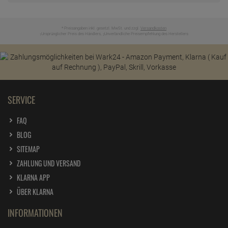
* Preisangaben inkl. gesetzl. MwSt. und zzgl.
Versandkosten
Ursprünglicher Preis des Händlers,
Unverbindliche Preisempfehlung des Herstellers
1
2
SERVICE
FAQ
BLOG
SITEMAP
ZAHLUNG UND VERSAND
KLARNA APP
ÜBER KLARNA
INFORMATIONEN