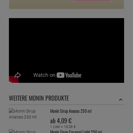
WEITERE MONIN PRODUKTE
Monin Sirup Ananas 250 ml
ab
4,
09
€
1 Liter =
16,
36
€
Monin Sirup Caramel Light 250 ml