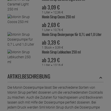
ab
3,
09
€
1 Liter =
12,
36
€
Monin Sirup Cocos 250 ml
ab
2,
69
€
1 Liter =
10,
76
€
Monin Sirup Dosierpumpe für 0,7 L und 1,0 Liter
ab
3,
39
€
1 Stück =
3,
39
€
Monin Sirup Lebkuchen 250 ml
ab
3,
29
€
1 Liter =
13,
16
€
Monin Sirup Limette 250 ml
ARTIKELBESCHREIBUNG
ab
4,
69
€
1 Liter =
18,
76
€
Monin Sirup Macadamia 250 ml
Die Monin Dosierpumpe lässt Sie verschiedene Sorten von
Monin Sirup perfekt dosieren um die verschiedensten Cocktails
ab
3,
79
€
zu mischen. Auch die Zutaten für Nachspeisen und Backwaren
1 Liter =
15,
16
€
lassen sich mit Hilfe der Dosierpumpe perfekt dosieren. Bei
Monin Sirup Mandel 250 ml
jedem Druck werden 5ml Monin Sirup durch die Dosierpumpe