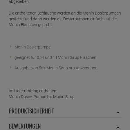
ab
3,
29
€
abgebeben.
1 Liter =
13,
16
€
Monin Sirup Pfefferminz 250 ml
Die enthaltenen Schläuche werden an die Monin Dosierpumpen
gesteckt und dann werden die Dosierpumpen einfach auf die
ab
3,
09
€
Monin Flaschen gedreht.
1 Liter =
12,
36
€
Monin Sirup Sauerkirsche 250 ml
ab
3,
69
€
Monin Dosierpumpe
1 Liter =
14,
76
€
Monin Sirup Schwarze Johannisbeere 250 ml
geeignet für 0,7 l und 1 l Monin Sirup Flaschen
ab
3,
49
€
Ausgabe von 5ml Monin Sirup pro Anwendung
1 Liter =
13,
96
€
Monin Sirup Weiße Schokolade 250 ml
ab
3,
69
€
Im Lieferumfang enthalten:
1 Liter =
14,
76
€
Monin Dosier-Pumpe für Monin Sirup
PRODUKTSICHERHEIT
BEWERTUNGEN