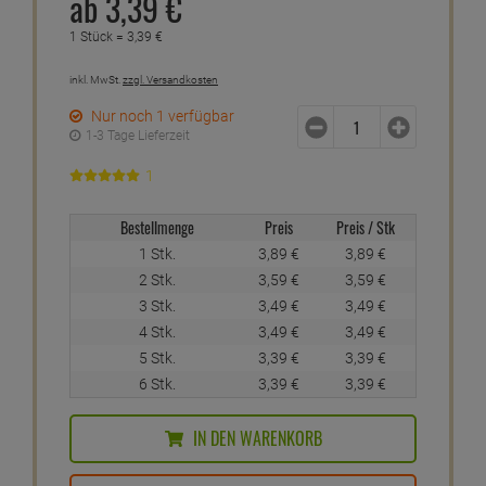
ab
3,
39
€
1 Stück =
3,
39
€
inkl. MwSt.
zzgl. Versandkosten
Nur noch 1 verfügbar
1-3 Tage Lieferzeit
1
Bestellmenge
Preis
Preis / Stk
1 Stk.
3,
89
€
3,
89
€
2 Stk.
3,
59
€
3,
59
€
3 Stk.
3,
49
€
3,
49
€
4 Stk.
3,
49
€
3,
49
€
5 Stk.
3,
39
€
3,
39
€
6 Stk.
3,
39
€
3,
39
€
IN DEN WARENKORB