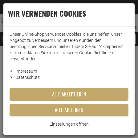
Jetzt für den Newsletter entscheiden und 5% Rabatt auf Ihre nächste Bestellung erhalten
✕
–
Zum Newsletter
WIR VERWENDEN COOKIES
0
0
MERKZETTEL
WARENK
ANMELDEN
AUFKLAPPEN
AUFKLA
ANMELDEN
MERKZETTEL
WARENKORB:
Unser Online-Shop verwendet Cookies, die uns helfen, unser
MENÜ
Angebot zu verbessern und unseren Kunden den
bestmöglichen Service zu bieten. Indem Sie auf "Akzeptieren"
klicken, erklären Sie sich mit unseren Cookie-Richtlinien
Monin Sirup Dosierpumpe für
einverstanden.
0,7 L und 1,0 Liter
Impressum
Datenschutz
Artikel-Nummer:
10011939
ALLE AKZEPTIEREN
ALLE ABLEHNEN
Einstellungen öffnen