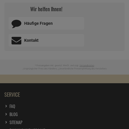
Wir helfen Ihnen!
Häufige Fragen
Kontakt
* Preisangaben inkl. gesetzl. MwSt. und zzgl.
Versandkosten
Ursprünglicher Preis des Händlers,
Unverbindliche Preisempfehlung des Herstellers
1
2
SERVICE
FAQ
BLOG
SITEMAP