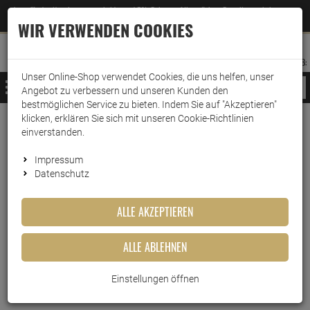
Jetzt für den Newsletter entscheiden und 5% Rabatt auf Ihre nächste Bestellung erhalten
✕
–
Zum Newsletter
WIR VERWENDEN COOKIES
0
0
MERKZETTEL
WARENK
ANMELDEN
AUFKLAPPEN
AUFKLA
ANMELDEN
MERKZETTEL
WARENKORB:
Unser Online-Shop verwendet Cookies, die uns helfen, unser
MENÜ
Angebot zu verbessern und unseren Kunden den
bestmöglichen Service zu bieten. Indem Sie auf "Akzeptieren"
klicken, erklären Sie sich mit unseren Cookie-Richtlinien
Weiter einkaufen
www.wark24.de
Lebensmittel
Sirup
Monin Sirup
einverstanden.
Monin Sirup Ingwer 700ml
Impressum
Datenschutz
Monin Sirup Ingwer 700ml
ALLE AKZEPTIEREN
Artikel-Nummer:
10017425
ALLE ABLEHNEN
Einstellungen öffnen