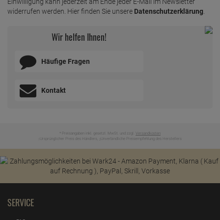
Einwilligung kann jederzeit am Ende jeder E-Mail im Newsletter
widerrufen werden. Hier finden Sie unsere
Datenschutzerklärung
.
Wir helfen Ihnen!
Häufige Fragen
Kontakt
* Preisangaben inkl. gesetzl. MwSt. und zzgl.
Versandkosten
Ursprünglicher Preis des Händlers,
Unverbindliche Preisempfehlung des Herstellers
1
2
SERVICE