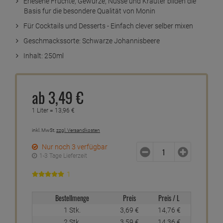
Erlesene Früchte, Gewürze, Nüsse und Kräuter bilden die
Basis fur die besondere Qualität von Monin
Für Cocktails und Desserts - Einfach clever selber mixen
Geschmackssorte: Schwarze Johannisbeere
Inhalt: 250ml
ab
3,
49
€
1 Liter =
13,
96
€
inkl. MwSt.
zzgl. Versandkosten
Nur noch 3 verfügbar
1-3 Tage Lieferzeit
1
Bestellmenge
Preis
Preis / L
1 Stk.
3,
69
€
14,
76
€
2 Stk.
3,
59
€
14,
36
€