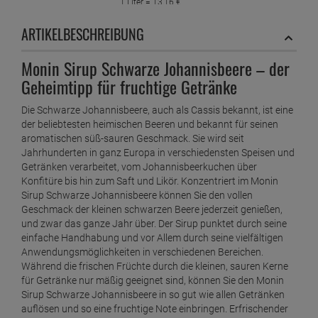
1 Liter =
13,
16
€
Monin Sirup Limette 250 ml
ARTIKELBESCHREIBUNG
ab
4,
69
€
1 Liter =
18,
76
€
Monin Sirup Schwarze Johannisbeere – der
Monin Sirup Macadamia 250 ml
Geheimtipp für fruchtige Getränke
ab
3,
79
€
1 Liter =
15,
16
€
Die Schwarze Johannisbeere, auch als Cassis bekannt, ist eine
Monin Sirup Mandel 250 ml
der beliebtesten heimischen Beeren und bekannt für seinen
ab
3,
29
€
aromatischen süß-sauren Geschmack. Sie wird seit
Jahrhunderten in ganz Europa in verschiedensten Speisen und
1 Liter =
13,
16
€
Monin Sirup Pfefferminz 250 ml
Getränken verarbeitet, vom Johannisbeerkuchen über
Konfitüre bis hin zum Saft und Likör. Konzentriert im Monin
ab
3,
09
€
Sirup Schwarze Johannisbeere können Sie den vollen
1 Liter =
12,
36
€
Geschmack der kleinen schwarzen Beere jederzeit genießen,
Monin Sirup Sauerkirsche 250 ml
und zwar das ganze Jahr über. Der Sirup punktet durch seine
ab
3,
69
€
einfache Handhabung und vor Allem durch seine vielfältigen
Anwendungsmöglichkeiten in verschiedenen Bereichen.
1 Liter =
14,
76
€
Monin Sirup Schwarze Johannisbeere 250 ml
Während die frischen Früchte durch die kleinen, sauren Kerne
für Getränke nur mäßig geeignet sind, können Sie den Monin
ab
3,
49
€
Sirup Schwarze Johannisbeere in so gut wie allen Getränken
1 Liter =
13,
96
€
auflösen und so eine fruchtige Note einbringen. Erfrischender