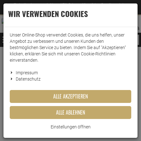
Jetzt für den Newsletter entscheiden und 5% Rabatt auf Ihre nächste Bestellung erhalten
✕
–
Zum Newsletter
WIR VERWENDEN COOKIES
0
0
MERKZETTEL
WARENK
ANMELDEN
AUFKLAPPEN
AUFKLA
ANMELDEN
MERKZETTEL
WARENKORB:
Unser Online-Shop verwendet Cookies, die uns helfen, unser
MENÜ
Angebot zu verbessern und unseren Kunden den
bestmöglichen Service zu bieten. Indem Sie auf "Akzeptieren"
klicken, erklären Sie sich mit unseren Cookie-Richtlinien
Weiter einkaufen
www.wark24.de
Lebensmittel
Sirup
Monin Sirup
einverstanden.
Monin Sirup Schwarze Johannisbeere 250 ml
Impressum
Datenschutz
Monin Sirup Schwarze
Johannisbeere 250 ml
ALLE AKZEPTIEREN
Artikel-Nummer:
10011005
ALLE ABLEHNEN
Einstellungen öffnen