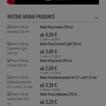
WEITERE MONIN PRODUKTE
Monin Sirup Ananas 250 ml
ab
4,
09
€
1 Liter =
16,
36
€
Monin Sirup Caramel Light 250 ml
ab
3,
09
€
1 Liter =
12,
36
€
Monin Sirup Cocos 250 ml
ab
2,
69
€
1 Liter =
10,
76
€
Monin Sirup Dosierpumpe für 0,7 L und 1,0 Liter
ab
3,
39
€
1 Stück =
3,
39
€
Monin Sirup Lebkuchen 250 ml
ab
3,
29
€