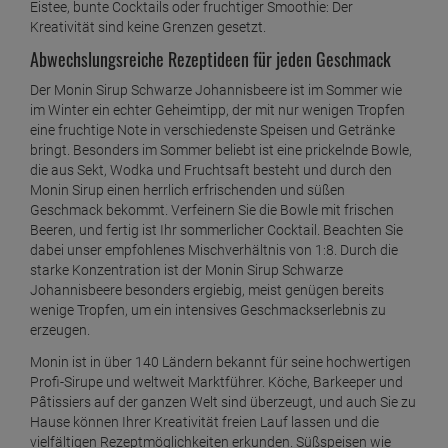
Eistee, bunte Cocktails oder fruchtiger Smoothie: Der
Monin Sirup Weiße Schokolade 250 ml
Kreativität sind keine Grenzen gesetzt.
ab
3,
69
€
Abwechslungsreiche Rezeptideen für jeden Geschmack
1 Liter =
14,
76
€
Der Monin Sirup Schwarze Johannisbeere ist im Sommer wie
im Winter ein echter Geheimtipp, der mit nur wenigen Tropfen
eine fruchtige Note in verschiedenste Speisen und Getränke
bringt. Besonders im Sommer beliebt ist eine prickelnde Bowle,
die aus Sekt, Wodka und Fruchtsaft besteht und durch den
Monin Sirup einen herrlich erfrischenden und süßen
Geschmack bekommt. Verfeinern Sie die Bowle mit frischen
Beeren, und fertig ist Ihr sommerlicher Cocktail. Beachten Sie
dabei unser empfohlenes Mischverhältnis von 1:8. Durch die
starke Konzentration ist der Monin Sirup Schwarze
Johannisbeere besonders ergiebig, meist genügen bereits
wenige Tropfen, um ein intensives Geschmackserlebnis zu
erzeugen.
Monin ist in über 140 Ländern bekannt für seine hochwertigen
Profi-Sirupe und weltweit Marktführer. Köche, Barkeeper und
Pâtissiers auf der ganzen Welt sind überzeugt, und auch Sie zu
Hause können Ihrer Kreativität freien Lauf lassen und die
vielfältigen Rezeptmöglichkeiten erkunden. Süßspeisen wie