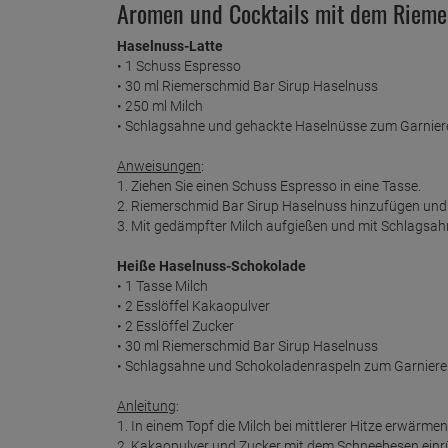
Aromen und Cocktails mit dem Rieme
Haselnuss-Latte
• 1 Schuss Espresso
• 30 ml Riemerschmid Bar Sirup Haselnuss
• 250 ml Milch
• Schlagsahne und gehackte Haselnüsse zum Garnier
Anweisungen
:
1. Ziehen Sie einen Schuss Espresso in eine Tasse.
2. Riemerschmid Bar Sirup Haselnuss hinzufügen und
3. Mit gedämpfter Milch aufgießen und mit Schlagsa
Heiße Haselnuss-Schokolade
• 1 Tasse Milch
• 2 Esslöffel Kakaopulver
• 2 Esslöffel Zucker
• 30 ml Riemerschmid Bar Sirup Haselnuss
• Schlagsahne und Schokoladenraspeln zum Garnier
Anleitung
:
1. In einem Topf die Milch bei mittlerer Hitze erwärmen
2. Kakaopulver und Zucker mit dem Schneebesen einrühr