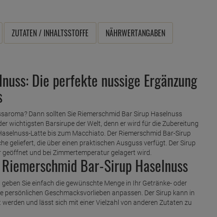
ZUTATEN / INHALTSSTOFFE
NÄHRWERTANGABEN
nuss: Die perfekte nussige Ergänzung
s
ussaroma? Dann sollten Sie Riemerschmid Bar Sirup Haselnuss
der wichtigsten Barsirupe der Welt, denn er wird für die Zubereitung
Haselnuss-Latte bis zum Macchiato. Der Riemerschmid Bar-Sirup
e geliefert, die über einen praktischen Ausguss verfügt. Der Sirup
er geöffnet und bei Zimmertemperatur gelagert wird.
 Riemerschmid Bar-Sirup Haselnuss
geben Sie einfach die gewünschte Menge in Ihr Getränke- oder
hre persönlichen Geschmacksvorlieben anpassen. Der Sirup kann in
werden und lässt sich mit einer Vielzahl von anderen Zutaten zu