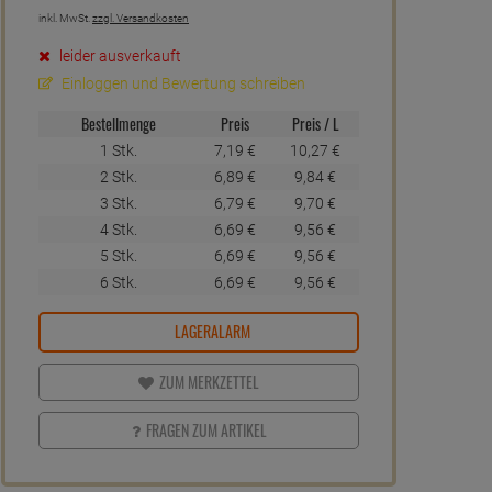
inkl. MwSt.
zzgl. Versandkosten
leider ausverkauft
Einloggen und Bewertung schreiben
Bestellmenge
Preis
Preis / L
1 Stk.
7,
19
€
10,
27
€
2 Stk.
6,
89
€
9,
84
€
3 Stk.
6,
79
€
9,
70
€
4 Stk.
6,
69
€
9,
56
€
5 Stk.
6,
69
€
9,
56
€
6 Stk.
6,
69
€
9,
56
€
LAGERALARM
ZUM MERKZETTEL
FRAGEN ZUM ARTIKEL