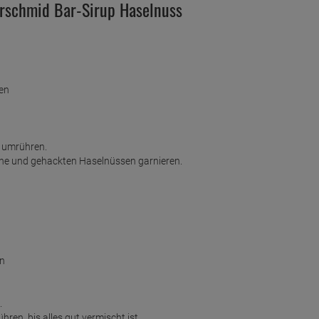
rschmid Bar-Sirup Haselnuss
en
 umrühren.
hne und gehackten Haselnüssen garnieren.
en
.
en, bis alles gut vermischt ist.