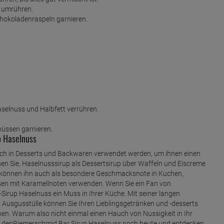
 umrühren.
chokoladenraspeln garnieren.
selnuss und Halbfett verrühren.
lnüssen garnieren.
p Haselnuss
ch in Desserts und Backwaren verwendet werden, um ihnen einen
n Sie, Haselnusssirup als Dessertsirup über Waffeln und Eiscreme
ie können ihn auch als besondere Geschmacksnote in Kuchen,
n mit Karamellnoten verwenden. Wenn Sie ein Fan von
irup Haselnuss ein Muss in Ihrer Küche. Mit seiner langen
n Ausgusstülle können Sie Ihren Lieblingsgetränken und -desserts
en. Warum also nicht einmal einen Hauch von Nussigkeit in Ihr
ie denRiemerschmid Bar Sirup Haselnuss noch heute und entdecken