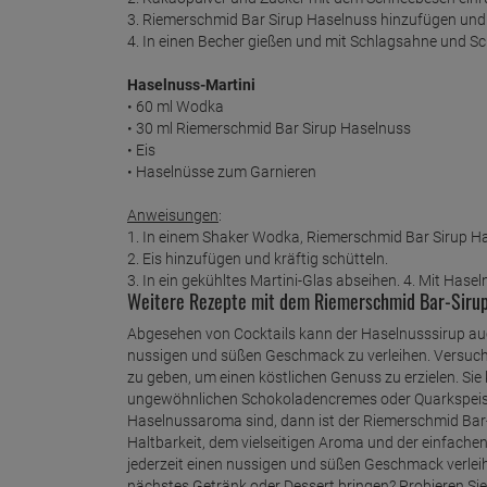
3. Riemerschmid Bar Sirup Haselnuss hinzufügen und
4. In einen Becher gießen und mit Schlagsahne und S
Haselnuss-Martini
• 60 ml Wodka
• 30 ml Riemerschmid Bar Sirup Haselnuss
• Eis
• Haselnüsse zum Garnieren
Anweisungen
:
1. In einem Shaker Wodka, Riemerschmid Bar Sirup Ha
2. Eis hinzufügen und kräftig schütteln.
3. In ein gekühltes Martini-Glas abseihen. 4. Mit Hase
Weitere Rezepte mit dem Riemerschmid Bar-Siru
Abgesehen von Cocktails kann der Haselnusssirup au
nussigen und süßen Geschmack zu verleihen. Versuche
zu geben, um einen köstlichen Genuss zu erzielen. S
ungewöhnlichen Schokoladencremes oder Quarkspeise
Haselnussaroma sind, dann ist der Riemerschmid Bar-S
Haltbarkeit, dem vielseitigen Aroma und der einfache
jederzeit einen nussigen und süßen Geschmack verleih
nächstes Getränk oder Dessert bringen? Probieren S