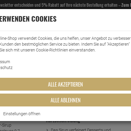
Newsletter entscheiden und 5% Rabatt auf Ihre nächste Bestellung erhalten –
Zum 
VERWENDEN COOKIES
line-Shop verwendet Cookies, die uns helfen, unser Angebot zu verbesse
Kunden den bestmöglichen Service zu bieten. Indem Sie auf "Akzeptieren" 
EL- & GASTROBEDARF
DROGERIE
KÜCHE & HAUSHALT
KFZ
SCANPART
HANS
Sie sich mit unseren Cookie-Richtlinien einverstanden.
essum
Riemerschmid Bar-Sirup
Riemerschmid Bar-Sirup Haselnuss 0,7 Liter
schutz
p Haselnuss 0,7 Liter
ALLE AKZEPTIEREN
ALLE ABLEHNEN
Einstellungen öffnen
Kurzbeschreibung
Das Sirup verfeinert Desserts und