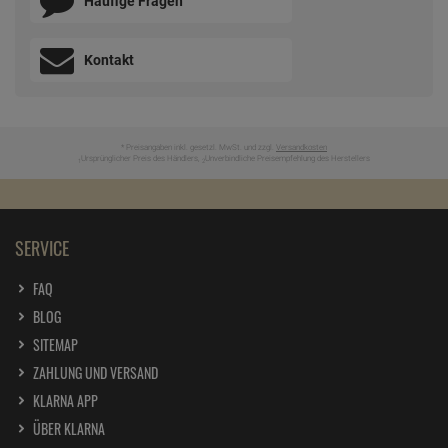
Häufige Fragen
Kontakt
* Preisangaben inkl. gesetzl. MwSt. und zzgl.
Versandkosten
Ursprünglicher Preis des Händlers,
Unverbindliche Preisempfehlung des Herstellers
1
2
SERVICE
FAQ
BLOG
SITEMAP
ZAHLUNG UND VERSAND
KLARNA APP
ÜBER KLARNA