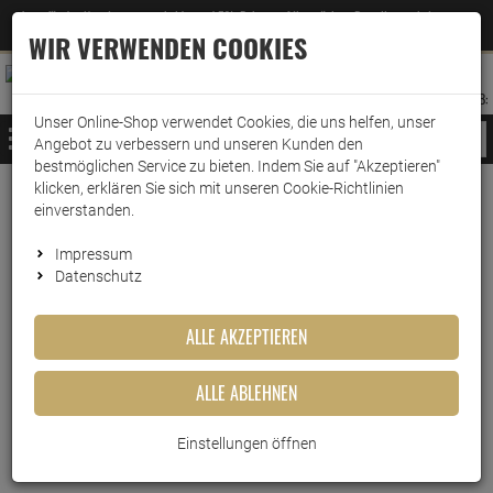
Jetzt für den Newsletter entscheiden und 5% Rabatt auf Ihre nächste Bestellung erhalten
✕
–
Zum Newsletter
WIR VERWENDEN COOKIES
0
0
MERKZETTEL
WARENK
ANMELDEN
AUFKLAPPEN
AUFKLA
ANMELDEN
MERKZETTEL
WARENKORB:
Unser Online-Shop verwendet Cookies, die uns helfen, unser
MENÜ
Angebot zu verbessern und unseren Kunden den
bestmöglichen Service zu bieten. Indem Sie auf "Akzeptieren"
klicken, erklären Sie sich mit unseren Cookie-Richtlinien
Weiter einkaufen
www.wark24.de
Lebensmittel
Sirup
Riemerschmid Bar-Sirup
einverstanden.
Riemerschmid Bar-Sirup Vanille 0,25 Liter
Impressum
Datenschutz
Riemerschmid Bar-Sirup
Vanille 0,25 Liter
ALLE AKZEPTIEREN
Artikel-Nummer:
10016220
ALLE ABLEHNEN
Einstellungen öffnen