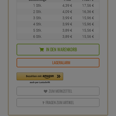
1 Stk.
4,
39
€
17,
56
€
2 Stk.
4,
09
€
16,
36
€
3 Stk.
3,
99
€
15,
96
€
4 Stk.
3,
99
€
15,
96
€
5 Stk.
3,
89
€
15,
56
€
6 Stk.
3,
89
€
15,
56
€
IN DEN WARENKORB
LAGERALARM
ZUM MERKZETTEL
FRAGEN ZUM ARTIKEL