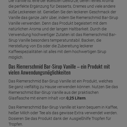
Die Vanille ist eine der edelsten Gewürze, deren feines Aroma
die perfekte Ergänzung für Desserts, Cremes und viele andere
süße Leckereien ist. Genießen Sie den leckeren Geschmack der
Vanille das ganze Jahr über, indem Sie Riemerschmid Bar-Sirup
Vanille verwenden. Denn das Produkt begeistert mit dem
natürlichen Aroma und der langen Haltbarkeit. Durch die
Verwendung hochwertiger Zutaten ist das Riemerschmid Bar-
Sirup Vanille besonders temperaturstabil. Backen, die
Herstellung von Eis oder die Zubereitung leckerer
Kaffeespezialitäten ist alles mit dem hochwertigen Sirup
möglich.
Das Riemerschmid Bar-Sirup Vanille – ein Produkt mit
vielen Anwendungsmöglichkeiten
Das Riemerschmid Bar-Sirup Vanille ist ein Produkt, welches
Sie ganz vielfältig zu Hause verwenden können. Nutzen Sie das
Riemerschmid Bar-Sirup Vanille aus der praktischen
Glasflasche mit einem Inhalt von
0,25 Litern
.
Das Riemerschmid Bar-Sirup Vanille ist kann bequem in Kaffee,
heißer Milch oder Tee als das gewisse Extra verwendet werden.
Dosieren Sie das Produkt dank der Ausgießhilfe Tropfen für
Tropfen.