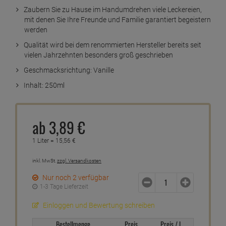
Zaubern Sie zu Hause im Handumdrehen viele Leckereien,
mit denen Sie Ihre Freunde und Familie garantiert begeistern
werden
Qualität wird bei dem renommierten Hersteller bereits seit
vielen Jahrzehnten besonders groß geschrieben
Geschmacksrichtung: Vanille
Inhalt: 250ml
ab
3,
89
€
1 Liter =
15,
56
€
inkl. MwSt.
zzgl. Versandkosten
Nur noch 2 verfügbar
1-3 Tage Lieferzeit
Einloggen und Bewertung schreiben
Bestellmenge
Preis
Preis / L