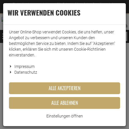
Jetzt für den Newsletter entscheiden und 5% Rabatt auf Ihre nächste Bestellung erhalten
✕
–
Zum Newsletter
WIR VERWENDEN COOKIES
0
0
MERKZETTEL
WARENK
ANMELDEN
AUFKLAPPEN
AUFKLA
ANMELDEN
MERKZETTEL
WARENKORB:
Unser Online-Shop verwendet Cookies, die uns helfen, unser
MENÜ
Angebot zu verbessern und unseren Kunden den
bestmöglichen Service zu bieten. Indem Sie auf "Akzeptieren"
klicken, erklären Sie sich mit unseren Cookie-Richtlinien
Weiter einkaufen
www.wark24.de
Lebensmittel
Sirup
Sodastream Sirup
einverstanden.
SodaStream Sirup Cola+Orange ohne Zucker 440ml
Impressum
Datenschutz
SodaStream Sirup Cola+Orange
ohne Zucker 440ml
ALLE AKZEPTIEREN
Artikel-Nummer:
10016633
ALLE ABLEHNEN
Einstellungen öffnen
Kurzbeschreibung