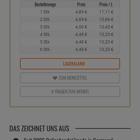
Bestellmenge
Preis
Preis / L
1 Stk.
4,
89
€
11,
11
€
2 Stk.
4,
69
€
10,
66
€
3 Stk.
4,
59
€
10,
43
€
4 Stk.
4,
49
€
10,
20
€
5 Stk.
4,
49
€
10,
20
€
6 Stk.
4,
49
€
10,
20
€
LAGERALARM
ZUM MERKZETTEL
FRAGEN ZUM ARTIKEL
DAS ZEICHNET UNS AUS