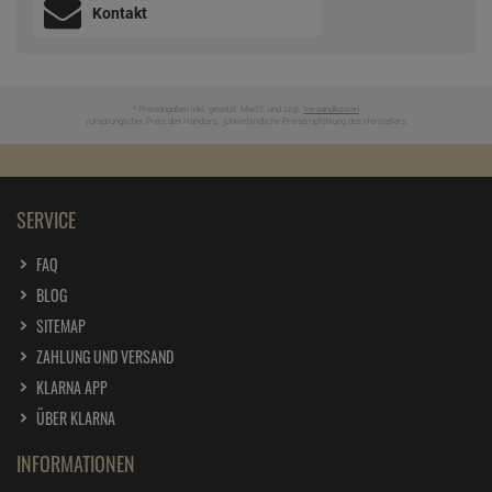
Kontakt
* Preisangaben inkl. gesetzl. MwSt. und zzgl.
Versandkosten
Ursprünglicher Preis des Händlers,
Unverbindliche Preisempfehlung des Herstellers
1
2
SERVICE
FAQ
BLOG
SITEMAP
ZAHLUNG UND VERSAND
KLARNA APP
ÜBER KLARNA
INFORMATIONEN