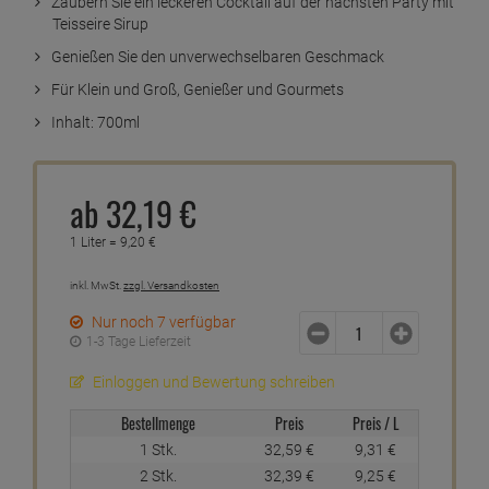
Zaubern Sie ein leckeren Cocktail auf der nächsten Party mit
Teisseire Sirup
Genießen Sie den unverwechselbaren Geschmack
Für Klein und Groß, Genießer und Gourmets
Inhalt: 700ml
ab
32,
19
€
1 Liter =
9,
20
€
inkl. MwSt.
zzgl. Versandkosten
Nur noch 7 verfügbar
1-3 Tage Lieferzeit
Einloggen und Bewertung schreiben
Bestellmenge
Preis
Preis / L
1 Stk.
32,
59
€
9,
31
€
2 Stk.
32,
39
€
9,
25
€