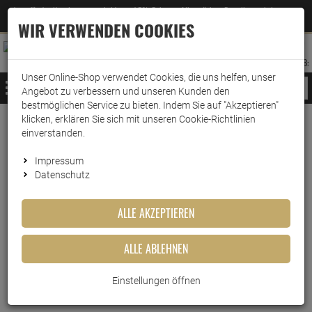
Jetzt für den Newsletter entscheiden und 5% Rabatt auf Ihre nächste Bestellung erhalten
✕
–
Zum Newsletter
WIR VERWENDEN COOKIES
0
0
MERKZETTEL
WARENK
ANMELDEN
AUFKLAPPEN
AUFKLA
ANMELDEN
MERKZETTEL
WARENKORB:
Unser Online-Shop verwendet Cookies, die uns helfen, unser
MENÜ
Angebot zu verbessern und unseren Kunden den
bestmöglichen Service zu bieten. Indem Sie auf "Akzeptieren"
klicken, erklären Sie sich mit unseren Cookie-Richtlinien
Weiter einkaufen
www.wark24.de
Lebensmittel
einverstanden.
Teisseire Profi-Sirup Cocktail Set
Impressum
Datenschutz
Teisseire Profi-Sirup Cocktail
Set
ALLE AKZEPTIEREN
Artikel-Nummer:
10016979
ALLE ABLEHNEN
Einstellungen öffnen