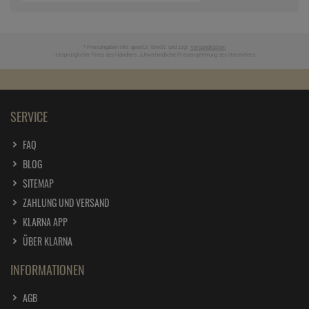
* Preisangaben inkl. gesetzl. MwSt. und zzgl.
Versandkosten
Ursprünglicher Preis des Händlers,
Unverbindliche Preisempfehlung des Herstellers
1
2
SERVICE
FAQ
BLOG
SITEMAP
ZAHLUNG UND VERSAND
KLARNA APP
ÜBER KLARNA
INFORMATIONEN
AGB