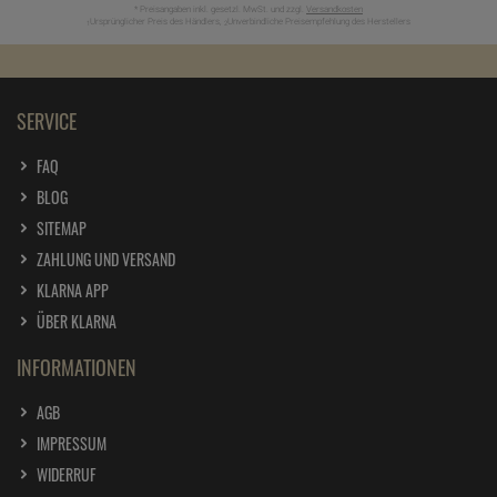
* Preisangaben inkl. gesetzl. MwSt. und zzgl.
Versandkosten
Ursprünglicher Preis des Händlers,
Unverbindliche Preisempfehlung des Herstellers
1
2
SERVICE
FAQ
BLOG
SITEMAP
ZAHLUNG UND VERSAND
KLARNA APP
ÜBER KLARNA
INFORMATIONEN
AGB
IMPRESSUM
WIDERRUF