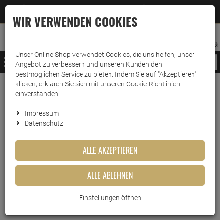
Jetzt für den Newsletter entscheiden und 5% Rabatt auf Ihre nächste Bestellung erhalten
✕
–
Zum Newsletter
WIR VERWENDEN COOKIES
0
0
MERKZETTEL
WARENK
ANMELDEN
AUFKLAPPEN
AUFKLA
ANMELDEN
MERKZETTEL
WARENKORB:
Unser Online-Shop verwendet Cookies, die uns helfen, unser
MENÜ
Angebot zu verbessern und unseren Kunden den
bestmöglichen Service zu bieten. Indem Sie auf "Akzeptieren"
klicken, erklären Sie sich mit unseren Cookie-Richtlinien
Weiter einkaufen
www.wark24.de
Lebensmittel
einverstanden.
Teisseire Profi-Sirup Pfirsich 0% Zucker 250ml
Impressum
Datenschutz
Teisseire Profi-Sirup Pfirsich
0% Zucker 250ml
ALLE AKZEPTIEREN
Artikel-Nummer:
10016522
ALLE ABLEHNEN
Einstellungen öffnen
Kurzbeschreibung