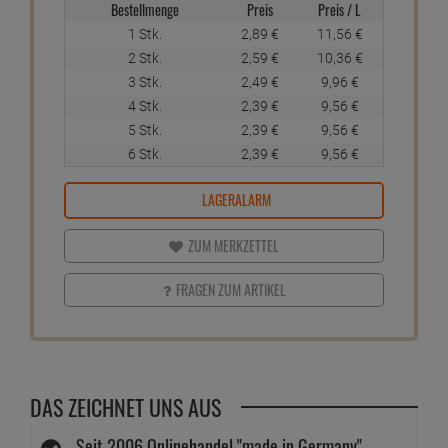
Bestellmenge
Preis
Preis / L
1 Stk.
2,
89
€
11,
56
€
2 Stk.
2,
59
€
10,
36
€
3 Stk.
2,
49
€
9,
96
€
4 Stk.
2,
39
€
9,
56
€
5 Stk.
2,
39
€
9,
56
€
6 Stk.
2,
39
€
9,
56
€
LAGERALARM
ZUM MERKZETTEL
FRAGEN ZUM ARTIKEL
DAS ZEICHNET UNS AUS
Seit 2006 Onlinehandel "made in Germany"