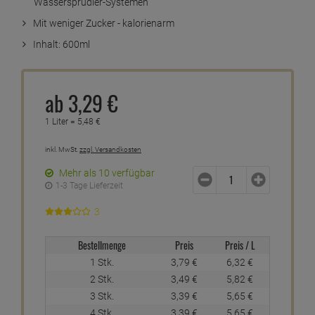
Wassersprudler-Systemen
Mit weniger Zucker - kalorienarm
Inhalt: 600ml
ab
3,
29
€
1 Liter =
5,
48
€
inkl. MwSt.
zzgl. Versandkosten
Mehr als 10 verfügbar
1-3 Tage Lieferzeit
3
Bestellmenge
Preis
Preis / L
1 Stk.
3,
79
€
6,
32
€
2 Stk.
3,
49
€
5,
82
€
3 Stk.
3,
39
€
5,
65
€
4 Stk.
3,
39
€
5,
65
€