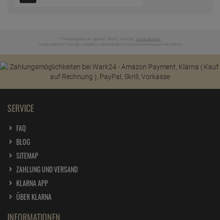
* Preisangaben inkl. gesetzl. MwSt. und zzgl.
Versandkosten
Ursprünglicher Preis des Händlers,
Unverbindliche Preisempfehlung des Herstellers
1
2
SERVICE
FAQ
BLOG
SITEMAP
ZAHLUNG UND VERSAND
KLARNA APP
ÜBER KLARNA
INFORMATIONEN