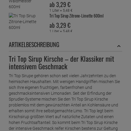
ab
3,
29
€
1 Liter =
5,
48
€
Tri Top Sirup Zitrone-Limette 600ml
ab
3,
29
€
1 Liter =
5,
48
€
ARTIKELBESCHREIBUNG
Tri Top Sirup Kirsche – der Klassiker mit
intensivem Geschmack
Tri Top Sirupe gehören schon seit vielen Jahrzehnten zu den
heimischen Haushalten. Mit wenigen Handgriffen mischen Sie
sich Ihre eigenen fruchtigen, farbenfrohen und
geschmacksintensiven Limonaden. Seit der Erfindung der
Sprudler-Systeme mischen Sie den Tri Top Sirup Kirsche
problemlos mit dem gewünschten Anteil an Kohlensäure und
erhalten somit Ihre selbstgemachte Limo. Tri Top legt beim
Kirschsirup größten Wert auf natürliche Zutaten und einen
hohen Fruchtsaftanteil. So kommt beim Tri Top Sirup Kirsche
der intensive Geschmack reifer Kirschen bestens zur Geltung