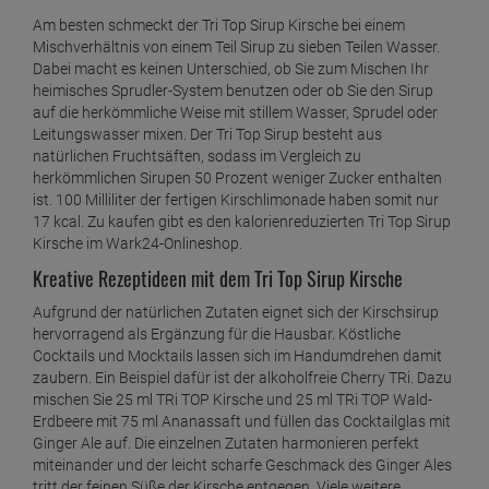
Am besten schmeckt der Tri Top Sirup Kirsche bei einem
Mischverhältnis von einem Teil Sirup zu sieben Teilen Wasser.
Dabei macht es keinen Unterschied, ob Sie zum Mischen Ihr
heimisches Sprudler-System benutzen oder ob Sie den Sirup
auf die herkömmliche Weise mit stillem Wasser, Sprudel oder
Leitungswasser mixen. Der Tri Top Sirup besteht aus
natürlichen Fruchtsäften, sodass im Vergleich zu
herkömmlichen Sirupen 50 Prozent weniger Zucker enthalten
ist. 100 Milliliter der fertigen Kirschlimonade haben somit nur
17 kcal. Zu kaufen gibt es den kalorienreduzierten Tri Top Sirup
Kirsche im Wark24-Onlineshop.
Kreative Rezeptideen mit dem Tri Top Sirup Kirsche
Aufgrund der natürlichen Zutaten eignet sich der Kirschsirup
hervorragend als Ergänzung für die Hausbar. Köstliche
Cocktails und Mocktails lassen sich im Handumdrehen damit
zaubern. Ein Beispiel dafür ist der alkoholfreie Cherry TRi. Dazu
mischen Sie 25 ml TRi TOP Kirsche und 25 ml TRi TOP Wald-
Erdbeere mit 75 ml Ananassaft und füllen das Cocktailglas mit
Ginger Ale auf. Die einzelnen Zutaten harmonieren perfekt
miteinander und der leicht scharfe Geschmack des Ginger Ales
tritt der feinen Süße der Kirsche entgegen. Viele weitere