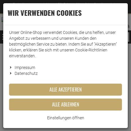
Jetzt für den Newsletter entscheiden und 5% Rabatt auf Ihre nächste Bestellung erhalten
✕
–
Zum Newsletter
WIR VERWENDEN COOKIES
0
0
MERKZETTEL
WARENK
ANMELDEN
AUFKLAPPEN
AUFKLA
ANMELDEN
MERKZETTEL
WARENKORB:
Unser Online-Shop verwendet Cookies, die uns helfen, unser
MENÜ
Angebot zu verbessern und unseren Kunden den
bestmöglichen Service zu bieten. Indem Sie auf "Akzeptieren"
klicken, erklären Sie sich mit unseren Cookie-Richtlinien
Weiter einkaufen
www.wark24.de
Lebensmittel
Sirup
Tri Top Sirup
einverstanden.
Tri Top Sirup Kirsche 600ml
Impressum
Datenschutz
Tri Top Sirup Kirsche 600ml
ALLE AKZEPTIEREN
Artikel-Nummer:
10013246
ALLE ABLEHNEN
Einstellungen öffnen