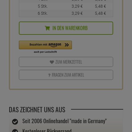
5 Stk.
3,
29
€
5,
48
€
6 Stk.
3,
29
€
5,
48
€
IN DEN WARENKORB
ZUM MERKZETTEL
FRAGEN ZUM ARTIKEL
DAS ZEICHNET UNS AUS
Seit 2006 Onlinehandel "made in Germany"
Kostenloser Rückversand