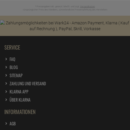
* Preisangaben inkl. gesetzl. MwSt. und zzgl.
Versandkosten
Ursprünglicher Preis des Händlers,
Unverbindliche Preisempfehlung des Herstellers
1
2
SERVICE
FAQ
BLOG
SITEMAP
ZAHLUNG UND VERSAND
KLARNA APP
ÜBER KLARNA
INFORMATIONEN
AGB