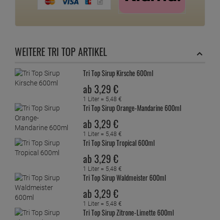
WEITERE TRI TOP ARTIKEL
Tri Top Sirup Kirsche 600ml
ab
3,
29
€
1 Liter =
5,
48
€
Tri Top Sirup Orange-Mandarine 600ml
ab
3,
29
€
1 Liter =
5,
48
€
Tri Top Sirup Tropical 600ml
ab
3,
29
€
1 Liter =
5,
48
€
Tri Top Sirup Waldmeister 600ml
ab
3,
29
€
1 Liter =
5,
48
€
Tri Top Sirup Zitrone-Limette 600ml