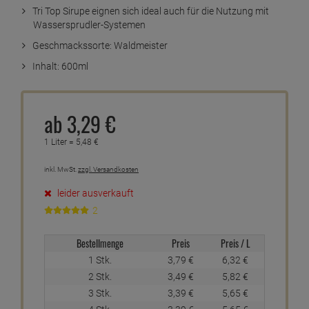
Tri Top Sirupe eignen sich ideal auch für die Nutzung mit
Wassersprudler-Systemen
Geschmackssorte: Waldmeister
Inhalt: 600ml
ab
3,
29
€
1 Liter =
5,
48
€
inkl. MwSt.
zzgl. Versandkosten
leider ausverkauft
2
Bestellmenge
Preis
Preis / L
1 Stk.
3,
79
€
6,
32
€
2 Stk.
3,
49
€
5,
82
€
3 Stk.
3,
39
€
5,
65
€