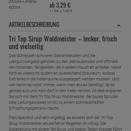
ab
3,
29
€
1 Liter =
5,
48
€
ARTIKELBESCHREIBUNG
Tri Top Sirup Waldmeister – lecker, frisch
und vielseitig
Das Schleppen schwerer Getränkekisten und die
Leergutrückgabe gehören zu den zeitraubenden und oftmals
nervtötenden Tätigkeiten, die in jedem Haushalt anfallen. Meist
fehlt es vielerorts zudem an ausreichend Stauraum, sodass
Getränke in die Kellerräume ausgelagert werden müssen. Und
wer kennt es nicht: Immer, wenn man etwas benötigt, ist es
gerade aus und man darf in den Keller rennen. All dies ersparen
Sie sich mit dem Tri Top Sirup Waldmeister, der pures Sprudel-
oder Leitungswasser im Nu zu einem schmackhaften
Erfrischungsgetränk macht.
Platzsparend und sehr ergiebig, so erweist sich der Tri Top
Sirup Waldmeister als perfekter Begleiter im Alltag. Die
Zubereitung mit einem Teil Sirup und sieben Teilen Wasser führt