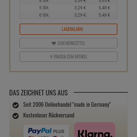
4 Stk.
3,
39
€
5,
65
€
5 Stk.
3,
29
€
5,
48
€
6 Stk.
3,
29
€
5,
48
€
LAGERALARM
ZUM MERKZETTEL
FRAGEN ZUM ARTIKEL
DAS ZEICHNET UNS AUS
Seit 2006 Onlinehandel "made in Germany"
Kostenloser Rückversand