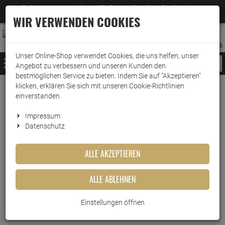
Jetzt für den Newsletter entscheiden und 5% Rabatt auf Ihre nächste Bestellung erhalten
✕
–
Zum Newsletter
WIR VERWENDEN COOKIES
0
0
MERKZETTEL
WARENK
ANMELDEN
AUFKLAPPEN
AUFKLA
ANMELDEN
MERKZETTEL
WARENKORB:
Unser Online-Shop verwendet Cookies, die uns helfen, unser
MENÜ
Angebot zu verbessern und unseren Kunden den
bestmöglichen Service zu bieten. Indem Sie auf "Akzeptieren"
klicken, erklären Sie sich mit unseren Cookie-Richtlinien
Weiter einkaufen
www.wark24.de
Lebensmittel
Sirup
Tri Top Sirup
einverstanden.
Tri Top Sirup Waldmeister 600ml
Impressum
Datenschutz
Tri Top Sirup Waldmeister
600ml
ALLE AKZEPTIEREN
Artikel-Nummer:
10013249
ALLE ABLEHNEN
Einstellungen öffnen