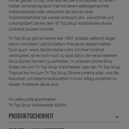
immer genau richtig. Überraschen Sie Ihre Liebsten an einem
heißen Sommertag doch mal mit einem selbstgemachten
Waldmeistereis oder versuchen Sie sich an einer
Waldmeistertorte! Sie werden erstaunt sein, wie schnell und
unkompliziert Sie mit dem Tri Top Sirup Waldmeister etwas
Leckeres zaubern können.
Tri Top Sirup gibt es bereits seit 1967, sodass vielleicht sogar
schon Ihre Eltern und Großeltern Freude an diesem hatten.
Doch auch, wenn Sie die Marke nicht mit Ihrer Kindheit
verknüpfen, ist es noch nicht zu spät dafür, die verschiedenen
Sirup-Sorten ins Herz zu schließen. In unserem Online-Shop
finden Sie vom Tri Top Sirup Waldmeister über den Tri Top Sirup
Tropical bis hin zum Tri Top Sirup Zitrone-Limette alles, was Sie
brauchen, um Geschmacksvielfalt in Ihren Alltag einziehen zu
lassen. Probieren Sie es aus!
Im Lieferumfang enthalten:
Tri Top Sirup Waldmeister 600ml
PRODUKTSICHERHEIT