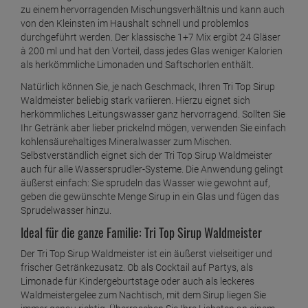
zu einem hervorragenden Mischungsverhältnis und kann auch
von den Kleinsten im Haushalt schnell und problemlos
durchgeführt werden. Der klassische 1+7 Mix ergibt 24 Gläser
à 200 ml und hat den Vorteil, dass jedes Glas weniger Kalorien
als herkömmliche Limonaden und Saftschorlen enthält.
Natürlich können Sie, je nach Geschmack, Ihren Tri Top Sirup
Waldmeister beliebig stark variieren. Hierzu eignet sich
herkömmliches Leitungswasser ganz hervorragend. Sollten Sie
Ihr Getränk aber lieber prickelnd mögen, verwenden Sie einfach
kohlensäurehaltiges Mineralwasser zum Mischen.
Selbstverständlich eignet sich der Tri Top Sirup Waldmeister
auch für alle Wassersprudler-Systeme. Die Anwendung gelingt
äußerst einfach: Sie sprudeln das Wasser wie gewohnt auf,
geben die gewünschte Menge Sirup in ein Glas und fügen das
Sprudelwasser hinzu.
Ideal für die ganze Familie: Tri Top Sirup Waldmeister
Der Tri Top Sirup Waldmeister ist ein äußerst vielseitiger und
frischer Getränkezusatz. Ob als Cocktail auf Partys, als
Limonade für Kindergeburtstage oder auch als leckeres
Waldmeistergelee zum Nachtisch, mit dem Sirup liegen Sie