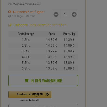
inkl. MwSt.
zzgl. Versandkosten
Nur noch 6 verfügbar
1-3 Tage Lieferzeit
Einloggen und Bewertung schreiben
Bestellmenge
Preis
Preis / kg
1 Stk.
14,
39
€
14,
39
€
2 Stk.
14,
09
€
14,
09
€
3 Stk.
13,
99
€
13,
99
€
4 Stk.
13,
99
€
13,
99
€
5 Stk.
13,
89
€
13,
89
€
6 Stk.
13,
89
€
13,
89
€
IN DEN WARENKORB