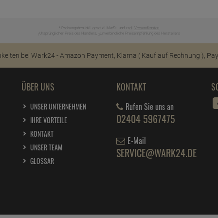
* Preisangaben inkl. gesetzl. MwSt. und zzgl.
Versandkosten
Ursprünglicher Preis des Händlers,
Unverbindliche Preisempfehlung des Herstellers
1
2
ÜBER UNS
KONTAKT
S
Rufen Sie uns an
UNSER UNTERNEHMEN
02404 5967475
IHRE VORTEILE
KONTAKT
E-Mail
UNSER TEAM
SERVICE@WARK24.DE
GLOSSAR