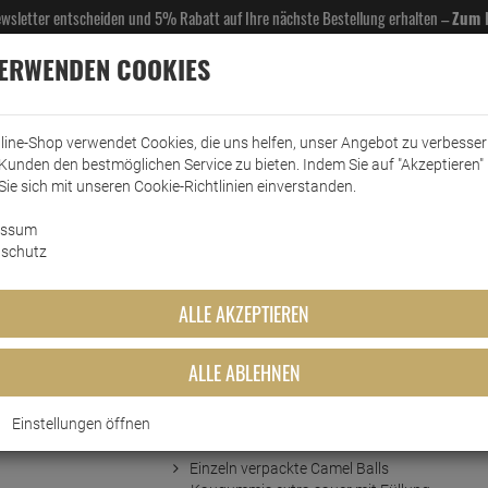
Newsletter entscheiden und 5% Rabatt auf Ihre nächste Bestellung erhalten –
Zum 
VERWENDEN COOKIES
line-Shop verwendet Cookies, die uns helfen, unser Angebot zu verbesse
Kunden den bestmöglichen Service zu bieten. Indem Sie auf "Akzeptieren" 
EL- & GASTROBEDARF
DROGERIE
KÜCHE & HAUSHALT
KFZ
SCANPART
HANS
Sie sich mit unseren Cookie-Richtlinien einverstanden.
n
essum
Kaugummis
Fini Bubble Gum Camel Balls 200 Stück
schutz
l Balls 200 Stück
ALLE AKZEPTIEREN
ALLE ABLEHNEN
Einstellungen öffnen
Kurzbeschreibung
Einzeln verpackte Camel Balls