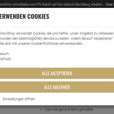
Newsletter entscheiden und 5% Rabatt auf Ihre nächste Bestellung erhalten –
Zum 
VERWENDEN COOKIES
line-Shop verwendet Cookies, die uns helfen, unser Angebot zu verbesse
Kunden den bestmöglichen Service zu bieten. Indem Sie auf "Akzeptieren" 
EL- & GASTROBEDARF
DROGERIE
KÜCHE & HAUSHALT
KFZ
SCANPART
HANS
Sie sich mit unseren Cookie-Richtlinien einverstanden.
n
essum
Kaugummis
Fini Cola Bottles Bubblegum Kaugummis 200 Stück
schutz
bblegum Kaugummis 200 Stück
ALLE AKZEPTIEREN
ALLE ABLEHNEN
Einstellungen öffnen
Kurzbeschreibung
Cola mal ganz anders genießen