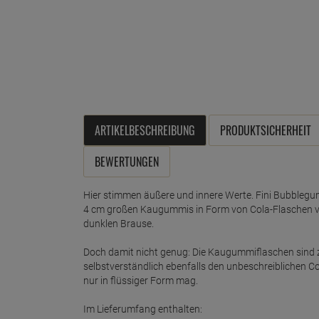
ARTIKELBESCHREIBUNG
PRODUKTSICHERHEIT
BEWERTUNGEN
Hier stimmen äußere und innere Werte. Fini Bubblegu
4 cm großen Kaugummis in Form von Cola-Flaschen 
dunklen Brause.
Doch damit nicht genug: Die Kaugummiflaschen sind zu
selbstverständlich ebenfalls den unbeschreiblichen C
nur in flüssiger Form mag.
Im Lieferumfang enthalten: