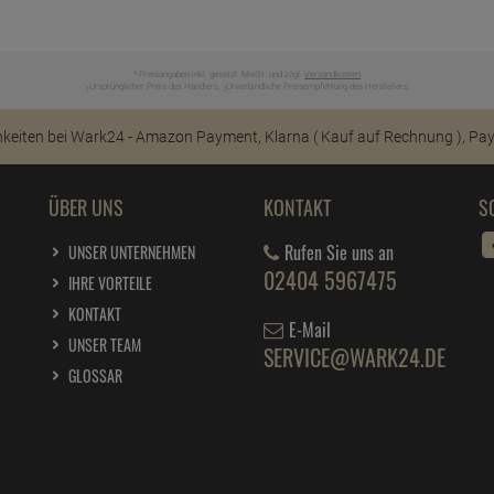
* Preisangaben inkl. gesetzl. MwSt. und zzgl.
Versandkosten
Ursprünglicher Preis des Händlers,
Unverbindliche Preisempfehlung des Herstellers
1
2
ÜBER UNS
KONTAKT
S
Rufen Sie uns an
UNSER UNTERNEHMEN
02404 5967475
IHRE VORTEILE
KONTAKT
E-Mail
UNSER TEAM
SERVICE@WARK24.DE
GLOSSAR