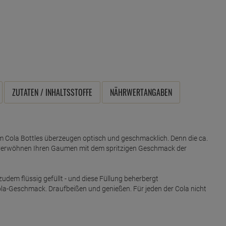
ZUTATEN / INHALTSSTOFFE
NÄHRWERTANGABEN
m Cola Bottles überzeugen optisch und geschmacklich. Denn die ca.
verwöhnen Ihren Gaumen mit dem spritzigen Geschmack der
dem flüssig gefüllt - und diese Füllung beherbergt
ola-Geschmack. Draufbeißen und genießen. Für jeden der Cola nicht