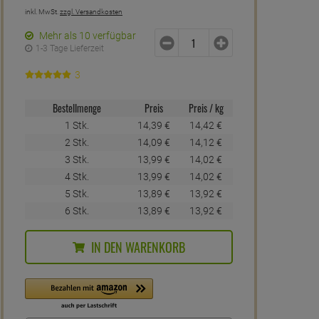
inkl. MwSt.
zzgl. Versandkosten
Mehr als 10 verfügbar
1-3 Tage Lieferzeit
3
Bestellmenge
Preis
Preis / kg
1 Stk.
14,
39
€
14,
42
€
2 Stk.
14,
09
€
14,
12
€
3 Stk.
13,
99
€
14,
02
€
4 Stk.
13,
99
€
14,
02
€
5 Stk.
13,
89
€
13,
92
€
6 Stk.
13,
89
€
13,
92
€
IN DEN WARENKORB