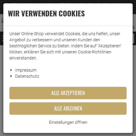
Jetzt für den Newsletter entscheiden und 5% Rabatt auf Ihre nächste Bestellung erhalten
✕
–
Zum Newsletter
WIR VERWENDEN COOKIES
0
0
MERKZETTEL
WARENK
ANMELDEN
AUFKLAPPEN
AUFKLA
ANMELDEN
MERKZETTEL
WARENKORB:
Unser Online-Shop verwendet Cookies, die uns helfen, unser
MENÜ
Angebot zu verbessern und unseren Kunden den
bestmöglichen Service zu bieten. Indem Sie auf "Akzeptieren"
klicken, erklären Sie sich mit unseren Cookie-Richtlinien
Weiter einkaufen
www.wark24.de
Lebensmittel
einverstanden.
Kaugummiautomat 23cm rot
Impressum
Datenschutz
Kaugummiautomat 23cm rot
ALLE AKZEPTIEREN
Artikel-Nummer:
10012969
ALLE ABLEHNEN
Einstellungen öffnen