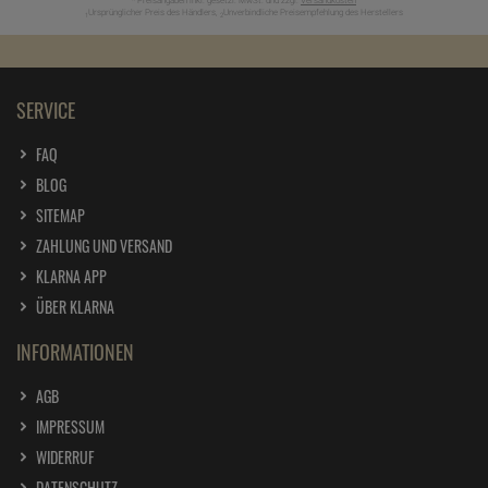
* Preisangaben inkl. gesetzl. MwSt. und zzgl.
Versandkosten
Ursprünglicher Preis des Händlers,
Unverbindliche Preisempfehlung des Herstellers
1
2
SERVICE
FAQ
BLOG
SITEMAP
ZAHLUNG UND VERSAND
KLARNA APP
ÜBER KLARNA
INFORMATIONEN
AGB
IMPRESSUM
WIDERRUF
DATENSCHUTZ