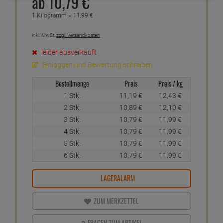
ab
10,
79
€
1 Kilogramm =
11,
99
€
inkl. MwSt.
zzgl. Versandkosten
leider ausverkauft
Einloggen und Bewertung schreiben
Bestellmenge
Preis
Preis / kg
1 Stk.
11,
19
€
12,
43
€
2 Stk.
10,
89
€
12,
10
€
3 Stk.
10,
79
€
11,
99
€
4 Stk.
10,
79
€
11,
99
€
5 Stk.
10,
79
€
11,
99
€
6 Stk.
10,
79
€
11,
99
€
LAGERALARM
ZUM MERKZETTEL
FRAGEN ZUM ARTIKEL