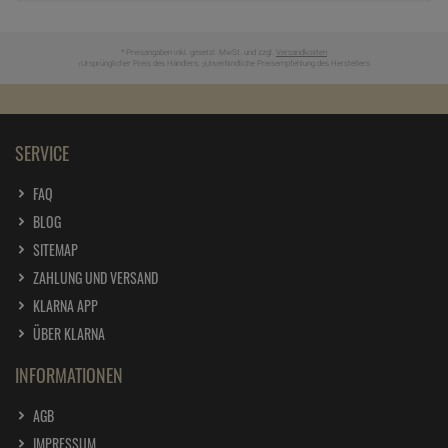
* Preisangaben inkl. gesetzl. MwSt. und zzgl.
Versandkosten
Ursprünglicher Preis des Händlers,
Unverbindliche Preisempfehlung des Herstellers
1
2
SERVICE
FAQ
BLOG
SITEMAP
ZAHLUNG UND VERSAND
KLARNA APP
ÜBER KLARNA
INFORMATIONEN
AGB
IMPRESSUM