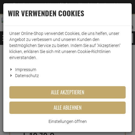
Jetzt für den Newsletter entscheiden und 5% Rabatt auf Ihre nächste Bestellung erhalten
✕
–
Zum Newsletter
WIR VERWENDEN COOKIES
0
0
MERKZETTEL
WARENK
ANMELDEN
AUFKLAPPEN
AUFKLA
ANMELDEN
MERKZETTEL
WARENKORB:
Unser Online-Shop verwendet Cookies, die uns helfen, unser
MENÜ
Angebot zu verbessern und unseren Kunden den
bestmöglichen Service zu bieten. Indem Sie auf "Akzeptieren"
klicken, erklären Sie sich mit unseren Cookie-Richtlinien
Manner Wien Neapolitaner
einverstanden.
Waffeln 75g Zitronencreme
Impressum
Datenschutz
Schnitten
Artikel-Nummer:
10013273
ALLE AKZEPTIEREN
ALLE ABLEHNEN
Kurzbeschreibung
Einstellungen öffnen