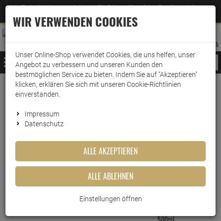
Jetzt für den Newsletter entscheiden und 5% Rabatt auf Ihre nächste Bestellung erhalten
✕
–
Zum Newsletter
WIR VERWENDEN COOKIES
0
0
MERKZETTEL
WARENK
ANMELDEN
AUFKLAPPEN
AUFKLA
ANMELDEN
MERKZETTEL
WARENKORB:
Unser Online-Shop verwendet Cookies, die uns helfen, unser
MENÜ
Angebot zu verbessern und unseren Kunden den
bestmöglichen Service zu bieten. Indem Sie auf "Akzeptieren"
klicken, erklären Sie sich mit unseren Cookie-Richtlinien
www.wark24.de
Listerine
einverstanden.
Listerine
Impressum
Datenschutz
FILTER ANZEIGEN
ALLE AKZEPTIEREN
ALLE ABLEHNEN
Listerine Cool Mint Mild 600ml
Einstellungen öffnen
Listerine Smart Kidz Mild Berry
500ml