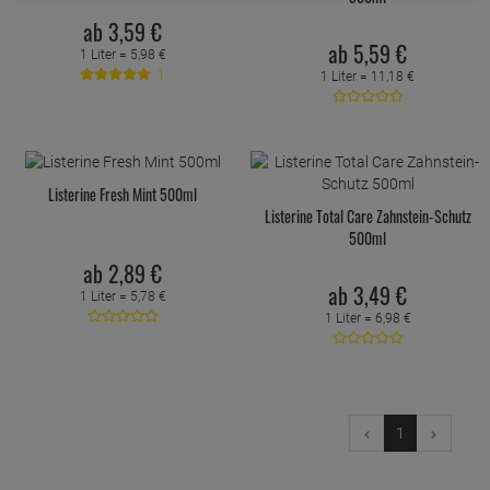
ab
3,
59
€
ab
5,
59
€
1 Liter =
5,
98
€
1
1 Liter =
11,
18
€
Listerine Fresh Mint 500ml
Listerine Total Care Zahnstein-Schutz
500ml
ab
2,
89
€
ab
3,
49
€
1 Liter =
5,
78
€
1 Liter =
6,
98
€
1