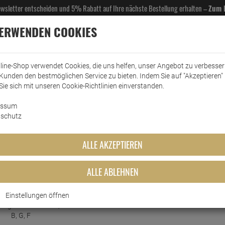
Newsletter entscheiden und 5% Rabatt auf Ihre nächste Bestellung erhalten –
Zum 
VERWENDEN COOKIES
line-Shop verwendet Cookies, die uns helfen, unser Angebot zu verbesse
Kunden den bestmöglichen Service zu bieten. Indem Sie auf "Akzeptieren" 
EL- & GASTROBEDARF
DROGERIE
KÜCHE & HAUSHALT
KFZ
SCANPART
HANS
Sie sich mit unseren Cookie-Richtlinien einverstanden.
essum
schutz
Haushalt
ALLE AKZEPTIEREN
BEWERTUNG
ALLE ABLEHNEN
Einstellungen öffnen