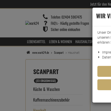
Jetzt für den 
WIR 
Telefon:
02404 5967475
FAQ's - Häufig gestellte Fragen
Sicher online einkaufen
Unser On
unseren 
LEBENSMITTEL
LEBEN & WOHNEN
HAUSHALTSREINIGER
HOT
erklären 
www.wark24.de
Scanpart
Impr
Haushalt
Daten
SCANPART
(23 ERGEBNISSE)
Küche & Waschen
Kaffeemaschinenzubehör
Haushalt