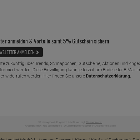
ter anmelden & Vorteile samt 5% Gutschein sichern
WSLETTER ANMELDEN
te zukünftig über Trends, Schnäppchen, Gutscheine, Aktionen und Ange
nformiert werden. Diese Einwilligung kann jederzeit am Ende jeder E-Mail i
er widerrufen werden. Hier finden Sie unsere
Datenschutzerklärung
.
* Preisangaben inkl. gesetzl. MwSt. und zzgl.
Versandkosten
Ursprünglicher Preis des Händlers,
Unverbindliche Preisempfehlung des Herstellers
1
2