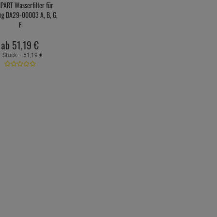
PART Wasserfilter für
g DA29-00003 A, B, G,
F
ab
51,
19
€
1 Stück =
51,
19
€