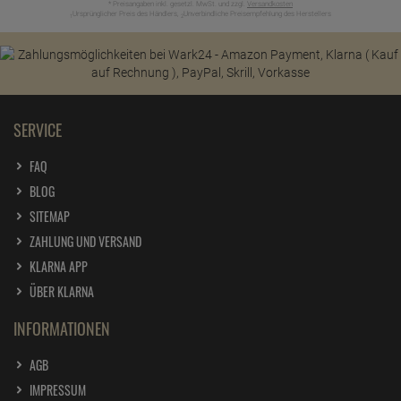
* Preisangaben inkl. gesetzl. MwSt. und zzgl.
Versandkosten
Ursprünglicher Preis des Händlers,
Unverbindliche Preisempfehlung des Herstellers
1
2
SERVICE
FAQ
BLOG
SITEMAP
ZAHLUNG UND VERSAND
KLARNA APP
ÜBER KLARNA
INFORMATIONEN
AGB
IMPRESSUM