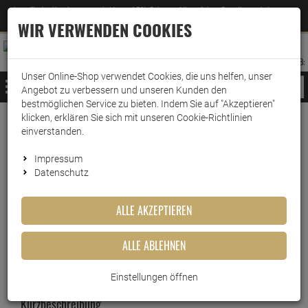
Jetzt für den Newsletter entscheiden und 5% Rabatt auf Ihre nächste Bestellung erhalten
✕
–
Zum Newsletter
WIR VERWENDEN COOKIES
0
0
MERKZETTEL
WARENK
ANMELDEN
AUFKLAPPEN
AUFKLA
ANMELDEN
MERKZETTEL
WARENKORB:
Unser Online-Shop verwendet Cookies, die uns helfen, unser
MENÜ
Angebot zu verbessern und unseren Kunden den
bestmöglichen Service zu bieten. Indem Sie auf "Akzeptieren"
klicken, erklären Sie sich mit unseren Cookie-Richtlinien
Weiter einkaufen
www.wark24.de
Scanpart
Küche & Waschen
einverstanden.
SCANPART Ablaufschlauch 1,5 m - Für Wasch- und Sp…
Impressum
Datenschutz
SCANPART Ablaufschlauch 1,5
m - Für Wasch- und
ALLE AKZEPTIEREN
Spülmaschinen
ALLE ABLEHNEN
Artikel-Nummer:
10013034
Einstellungen öffnen
Kurzbeschreibung