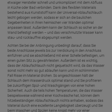
SCANPART MILCHAUFSCHÄUMER
etwaiger Hersteller schnell und unkompliziert mit dem Abfluss
in Küche oder Bad verbinden. Dank des flexiblen Materials
ab
8,
39
€
bestehend aus Kunststoff kann der Universal-Ablaufschlauch
1 Stück =
8,
39
€
leicht gebogen werden, sodass er sich an die baulichen
Gegebenheiten in Ihren heimischen vier Wänden optimal
SCANPART Schwingungsdämpfer für Wasch- und
anpassen lässt. Außerdem kann der Schlauch so sicher an der
Spülmaschine
Wand befestigt werden – und das verschmutzte Wasser kann
ab
10,
09
€
stau- und rücklauffrei abgepumpt werden.
1 Stück =
10,
09
€
Achten Sie bei der Anbringung unbedingt darauf, dass Sie
SCANPART Trocknerball orange - Spart Energie
beide Anschlüsse jeweils bis zur Verdickung in den Anschluss
ab
8,
59
€
einführen und sie abschließend mit einer Schelle befestigen, um
einen guten Sitz zu gewährleisten. Außerdem ist es wichtig,
1 Stück =
8,
59
€
dass der Ablaufschlauch nicht gequetscht wird, da das Wasser
SCANPART Wasserfilter für Samsung DA29-
sonst nicht mehr so gut ablaufen kann und im schlimmsten
00003 A, B, G, F
Fall Risse im Material drohen. So angeschlossen hält der
Schlauch dem Wasserdruck optimal stand und Sie profitieren
ab
51,
19
€
bei zukünftigen Spül- und Waschgängen von einer hohen
1 Stück =
51,
19
€
Sicherheit. Auch die teils hohen Temperaturen, die das Wasser
SCANPART Wasserhahnverlängerung KTW-A 1 m
beispielsweise während einer Kochwäsche hat, können dem
ab
28,
39
€
hitzebeständigen Ablaufschlauch nichts anhaben, sodass das
Material durch eine exzellente Langlebigkeit überzeugt und Sie
1 Stück =
28,
39
€
beim Waschen und Spülen keine Angst mehr vor einer