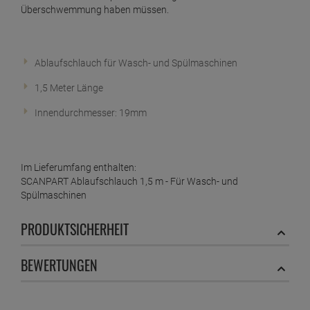
SCANPART Wasserhahnverlängerung KTW-A 3 m
Überschwemmung haben müssen.
ab
46,
39
€
1 Stück =
46,
39
€
Ablaufschlauch für Wasch- und Spülmaschinen
SCANPART Zulaufschlauch 90 bar WK 1,5 m
1,5 Meter Länge
ab
17,
19
€
1 Stück =
17,
19
€
Innendurchmesser: 19mm
SCANPART Zulaufschlauch 90 bar WK 2,5m - Für
Waschmaschinen
ab
22,
79
€
Im Lieferumfang enthalten:
SCANPART Ablaufschlauch 1,5 m - Für Wasch- und
1 Stück =
22,
79
€
Spülmaschinen
SCANPART Zwischenbaurahmen Bausatz
abgekantet
PRODUKTSICHERHEIT
ab
46,
69
€
1 Stück =
46,
69
€
BEWERTUNGEN