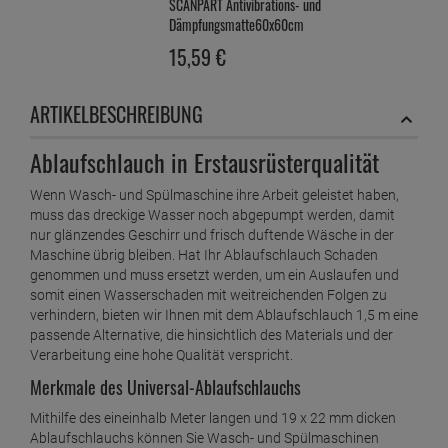
SCANPART Antivibrations- und
Dämpfungsmatte60x60cm
15,
59
€
1 Stück =
15,
59
€
SCANPART Aufsteckbürsten wie Philips Active
ARTIKELBESCHREIBUNG
CleanSonicare
ab
12,
59
€
Ablaufschlauch in Erstausrüsterqualität
1 Stück =
12,
59
€
SCANPART Cappuccino Thermogläser 2x30cl
Wenn Wasch- und Spülmaschine ihre Arbeit geleistet haben,
ab
19,
39
€
muss das dreckige Wasser noch abgepumpt werden, damit
nur glänzendes Geschirr und frisch duftende Wäsche in der
1 Stück =
19,
39
€
Maschine übrig bleiben. Hat Ihr Ablaufschlauch Schaden
SCANPART Lattemacchiato Thermoglas 2x35cl -
genommen und muss ersetzt werden, um ein Auslaufen und
Doppelwandige Gläser
somit einen Wasserschaden mit weitreichenden Folgen zu
verhindern, bieten wir Ihnen mit dem Ablaufschlauch 1,5 m eine
ab
22,
19
€
passende Alternative, die hinsichtlich des Materials und der
1 Stück =
22,
19
€
Verarbeitung eine hohe Qualität verspricht.
SCANPART Microwellenhalterung silber
Merkmale des Universal-Ablaufschlauchs
ab
42,
29
€
Mithilfe des eineinhalb Meter langen und 19 x 22 mm dicken
1 Stück =
42,
29
€
Ablaufschlauchs können Sie Wasch- und Spülmaschinen