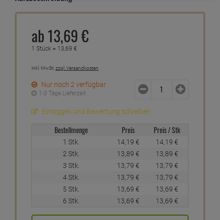
ab
13,
69
€
1 Stück =
13,
69
€
inkl. MwSt.
zzgl. Versandkosten
Nur noch 2 verfügbar
1-3 Tage Lieferzeit
Einloggen und Bewertung schreiben
Bestellmenge
Preis
Preis / Stk
1 Stk.
14,
19
€
14,
19
€
2 Stk.
13,
89
€
13,
89
€
3 Stk.
13,
79
€
13,
79
€
4 Stk.
13,
79
€
13,
79
€
5 Stk.
13,
69
€
13,
69
€
6 Stk.
13,
69
€
13,
69
€