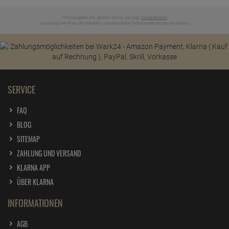
* Preisangaben inkl. gesetzl. MwSt. und zzgl.
Versandkosten
Ursprünglicher Preis des Händlers,
Unverbindliche Preisempfehlung des Herstellers
1
2
SERVICE
FAQ
BLOG
SITEMAP
ZAHLUNG UND VERSAND
KLARNA APP
ÜBER KLARNA
INFORMATIONEN
AGB