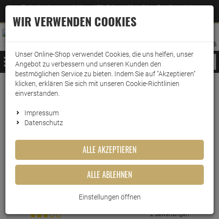
Jetzt für den Newsletter entscheiden und 5% Rabatt auf Ihre nächste Bestellung erhalten
✕
–
Zum Newsletter
WIR VERWENDEN COOKIES
0
0
MERKZETTEL
WARENK
ANMELDEN
AUFKLAPPEN
AUFKLA
ANMELDEN
MERKZETTEL
WARENKORB:
Unser Online-Shop verwendet Cookies, die uns helfen, unser
MENÜ
Angebot zu verbessern und unseren Kunden den
bestmöglichen Service zu bieten. Indem Sie auf "Akzeptieren"
klicken, erklären Sie sich mit unseren Cookie-Richtlinien
einverstanden.
Echte
Bewertungen
Impressum
Datenschutz
EINLOGGEN UND BEWERTUNG SCHREIBEN
ALLE AKZEPTIEREN
ALLE ABLEHNEN
87 Bewertungen
7 Bewertungen
Einstellungen öffnen
2 Bewertungen