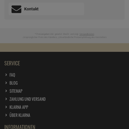
Kontakt
* Preisangaben inkl. gesetzl. MwSt. und zzgl.
Versandkosten
Ursprünglicher Preis des Händlers,
Unverbindliche Preisempfehlung des Herstellers
1
2
SERVICE
FAQ
BLOG
SITEMAP
ZAHLUNG UND VERSAND
KLARNA APP
ÜBER KLARNA
INFORMATIONEN