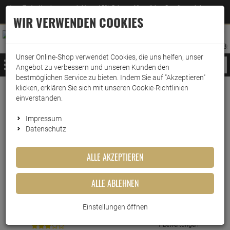
Jetzt für den Newsletter entscheiden und 5% Rabatt auf Ihre nächste Bestellung erhalten
✕
–
Zum Newsletter
WIR VERWENDEN COOKIES
0
0
MERKZETTEL
WARENK
ANMELDEN
AUFKLAPPEN
AUFKLA
ANMELDEN
MERKZETTEL
WARENKORB:
Unser Online-Shop verwendet Cookies, die uns helfen, unser
MENÜ
Angebot zu verbessern und unseren Kunden den
bestmöglichen Service zu bieten. Indem Sie auf "Akzeptieren"
klicken, erklären Sie sich mit unseren Cookie-Richtlinien
einverstanden.
Echte
Bewertungen
Impressum
Datenschutz
EINLOGGEN UND BEWERTUNG SCHREIBEN
ALLE AKZEPTIEREN
ALLE ABLEHNEN
4 Bewertungen
0 Bewertungen
Einstellungen öffnen
1 Bewertungen