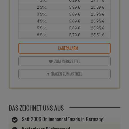
1 Stk.
6,
29
€
27,
71
€
2 Stk.
5,
99
€
26,
39
€
3 Stk.
5,
89
€
25,
95
€
4 Stk.
5,
89
€
25,
95
€
5 Stk.
5,
89
€
25,
95
€
6 Stk.
5,
79
€
25,
51
€
LAGERALARM
ZUM MERKZETTEL
FRAGEN ZUM ARTIKEL
DAS ZEICHNET UNS AUS
Seit 2006 Onlinehandel "made in Germany"
Kostenloser Rückversand