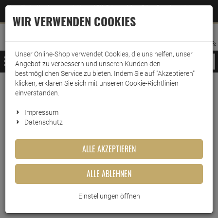
Jetzt für den Newsletter entscheiden und 5% Rabatt auf Ihre nächste Bestellung erhalten
✕
–
Zum Newsletter
WIR VERWENDEN COOKIES
0
0
MERKZETTEL
WARENK
ANMELDEN
AUFKLAPPEN
AUFKLA
ANMELDEN
MERKZETTEL
WARENKORB:
Unser Online-Shop verwendet Cookies, die uns helfen, unser
MENÜ
Angebot zu verbessern und unseren Kunden den
bestmöglichen Service zu bieten. Indem Sie auf "Akzeptieren"
klicken, erklären Sie sich mit unseren Cookie-Richtlinien
Weiter einkaufen
www.wark24.de
Lebensmittel
Sonstiges
Dips & Co.
einverstanden.
Old Fashioned Foods Cheese Zip 227g Cheddar
Impressum
Datenschutz
Old Fashioned Foods Cheese Zip
227g Cheddar
ALLE AKZEPTIEREN
Artikel-Nummer:
10012611
ALLE ABLEHNEN
Einstellungen öffnen