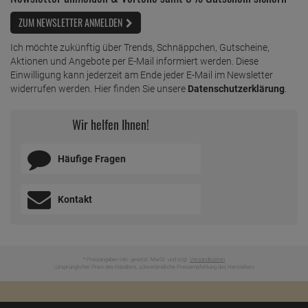
ZUM NEWSLETTER ANMELDEN
Ich möchte zukünftig über Trends, Schnäppchen, Gutscheine,
Aktionen und Angebote per E-Mail informiert werden. Diese
Einwilligung kann jederzeit am Ende jeder E-Mail im Newsletter
widerrufen werden. Hier finden Sie unsere
Datenschutzerklärung
.
Wir helfen Ihnen!
Häufige Fragen
Kontakt
* Preisangaben inkl. gesetzl. MwSt. und zzgl.
Versandkosten
Ursprünglicher Preis des Händlers,
Unverbindliche Preisempfehlung des Herstellers
1
2