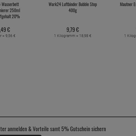
 Wasserbett
Wark24 Luftbinder Bubble Stop
Mautner E
onierer 250ml
400g
ffgehalt 20%
,
49
€
9,
79
€
er =
9,
56
€
1 Kilogramm =
18,
98
€
1 Kilo
ter anmelden & Vorteile samt 5% Gutschein sichern