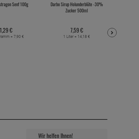
stragon Senf 100g
Darbo Sirup Holunderblüte -30%
Darbo Si
Zucker 500ml
1,
29
€
7,
59
€
gramm =
7,
90
€
1 Liter =
14,
18
€
1 L
Wir helfen Ihnen!