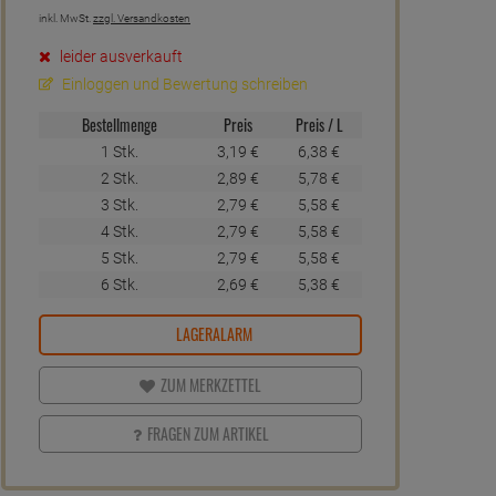
inkl. MwSt.
zzgl. Versandkosten
leider ausverkauft
Einloggen und Bewertung schreiben
Bestellmenge
Preis
Preis / L
1 Stk.
3,
19
€
6,
38
€
2 Stk.
2,
89
€
5,
78
€
3 Stk.
2,
79
€
5,
58
€
4 Stk.
2,
79
€
5,
58
€
5 Stk.
2,
79
€
5,
58
€
6 Stk.
2,
69
€
5,
38
€
LAGERALARM
ZUM MERKZETTEL
FRAGEN ZUM ARTIKEL