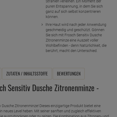
Strahlen verleihen. Ein Moment der
puren Entspannung, in dem Sie sich
ganz auf sich selbst konzentrieren
können.
Ihre Haut wird nach jeder Anwendung
geschmeidig und geschützt. Gönnen
Sie sich mit Frosch Sensitiv Dusche
Zitronenminze eine Auszeit voller
Wohlbefinden - denn Natürlichkeit, die
berührt, macht den Unterschied.
ZUTATEN / INHALTSSTOFFE
BEWERTUNGEN
ch Sensitiv Dusche Zitronenminze -
v Dusche Zitronenminze! Dieses einzigartige Produkt bietet eine
in neues Level heben. Mit seiner sanften und zugleich effektiven
sie auszutrocknen oder zu reizen. Die Kombination aus Zitronen- und