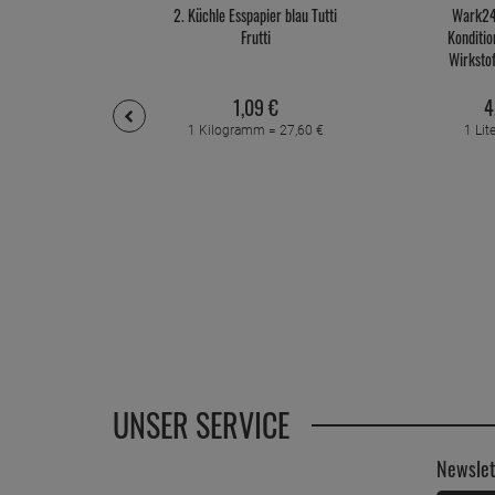
2. Küchle Esspapier blau Tutti
Wark24
Frutti
Konditi
Wirksto
1,
09
€
4
1 Kilogramm =
27,
60
€
1 Lit
UNSER SERVICE
Newslet