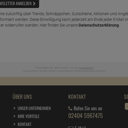
WSLETTER ANMELDEN
te zukünftig über Trends, Schnäppchen, Gutscheine, Aktionen und Ange
nformiert werden. Diese Einwilligung kann jederzeit am Ende jeder E-Mail i
er widerrufen werden. Hier finden Sie unsere
Datenschutzerklärung
.
* Preisangaben inkl. gesetzl. MwSt. und zzgl.
Versandkosten
Ursprünglicher Preis des Händlers,
Unverbindliche Preisempfehlung des Herstellers
1
2
ÜBER UNS
KONTAKT
S
Rufen Sie uns an
UNSER UNTERNEHMEN
02404 5967475
IHRE VORTEILE
KONTAKT