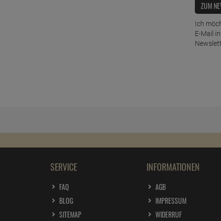
ZUM NE
Ich möch
E-Mail i
Newslett
SERVICE
INFORMATIONEN
FAQ
AGB
BLOG
IMPRESSUM
SITEMAP
WIDERRUF