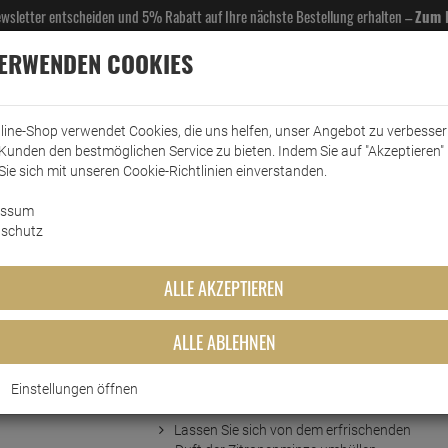
Newsletter entscheiden und 5% Rabatt auf Ihre nächste Bestellung erhalten –
Zum 
VERWENDEN COOKIES
line-Shop verwendet Cookies, die uns helfen, unser Angebot zu verbesse
Kunden den bestmöglichen Service zu bieten. Indem Sie auf "Akzeptieren" 
EL- & GASTROBEDARF
DROGERIE
KÜCHE & HAUSHALT
KFZ
SCANPART
HANS
Sie sich mit unseren Cookie-Richtlinien einverstanden.
essum
Duschgel
Frosch Senses Sensitiv Dusche Zitronenminze 500ml
schutz
v Dusche Zitronenminze 500ml
ALLE AKZEPTIEREN
ALLE ABLEHNEN
Einstellungen öffnen
Kurzbeschreibung
Lassen Sie sich von dem erfrischenden