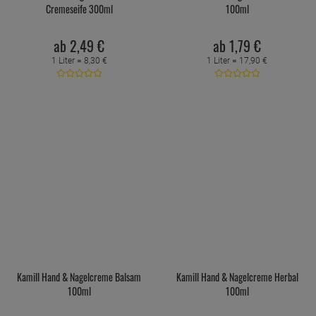
Cremeseife 300ml
100ml
ab
2,
49
€
ab
1,
79
€
1 Liter =
8,
30
€
1 Liter =
17,
90
€
Kamill Hand & Nagelcreme Balsam
Kamill Hand & Nagelcreme Herbal
100ml
100ml