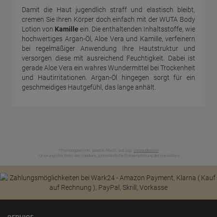
Damit die Haut jugendlich straff und elastisch bleibt,
cremen Sie Ihren Körper doch einfach mit der WUTA Body
Lotion von
Kamille
ein. Die enthaltenden Inhaltsstoffe, wie
hochwertiges Argan-Öl, Aloe Vera und Kamille, verfeinern
bei regelmäßiger Anwendung Ihre Hautstruktur und
versorgen diese mit ausreichend Feuchtigkeit. Dabei ist
gerade Aloe Vera ein wahres Wundermittel bei Trockenheit
und Hautirritationen. Argan-Öl hingegen sorgt für ein
geschmeidiges Hautgefühl, das lange anhält.
* Preisangaben inkl. gesetzl. MwSt. und zzgl.
Versandkosten
Ursprünglicher Preis des Händlers,
Unverbindliche Preisempfehlung des Herstellers
1
2