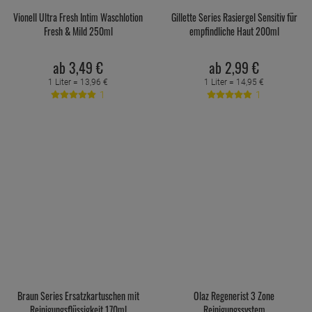
Vionell Ultra Fresh Intim Waschlotion
Gillette Series Rasiergel Sensitiv für
Fresh & Mild 250ml
empfindliche Haut 200ml
ab
3,
49
€
ab
2,
99
€
1 Liter =
13,
96
€
1 Liter =
14,
95
€
1
1
Braun Series Ersatzkartuschen mit
Olaz Regenerist 3 Zone
Reinigungsflüssigkeit 170ml
Reinigungssystem