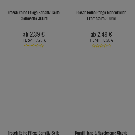
Frosch Reine Pflege Sensitiv-Seife
Frosch Reine Pflege Mandelmilch
Cremeseife 300ml
Cremeseife 300ml
ab
2,
39
€
ab
2,
49
€
1 Liter =
7,
97
€
1 Liter =
8,
30
€
Frosch Reine Pflege Sensitiv-Seife
Kamill Hand & Nagelcreme Classic