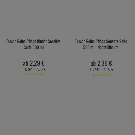
Frosch Reine Pflege Kinder Sensitiv-
Frosch Reine Pflege Sensitiv-Seife
Seife 300 ml
500 ml - Nachfüllbeutel
ab
2,
29
€
ab
2,
39
€
1 Liter =
7,
63
€
1 Liter =
4,
78
€