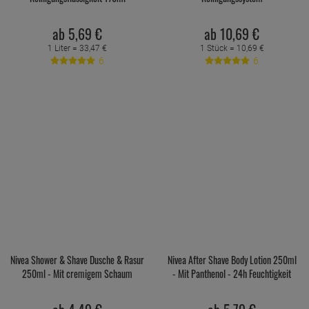
ab
5,
69
€
ab
10,
69
€
1 Liter =
33,
47
€
1 Stück =
10,
69
€
6
6
Nivea Shower & Shave Dusche & Rasur
Nivea After Shave Body Lotion 250ml
250ml - Mit cremigem Schaum
- Mit Panthenol - 24h Feuchtigkeit