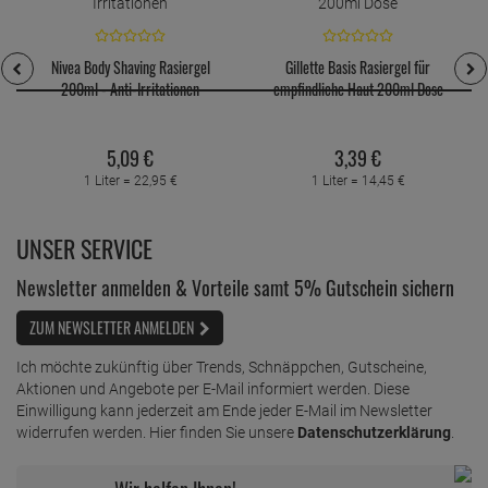
Nivea Body Shaving Rasiergel
Gillette Basis Rasiergel für
200ml - Anti-Irritationen
empfindliche Haut 200ml Dose
5,
09
€
3,
39
€
1 Liter =
22,
95
€
1 Liter =
14,
45
€
UNSER SERVICE
Newsletter anmelden & Vorteile samt 5% Gutschein sichern
ZUM NEWSLETTER ANMELDEN
Ich möchte zukünftig über Trends, Schnäppchen, Gutscheine,
Aktionen und Angebote per E-Mail informiert werden. Diese
Einwilligung kann jederzeit am Ende jeder E-Mail im Newsletter
widerrufen werden. Hier finden Sie unsere
Datenschutzerklärung
.