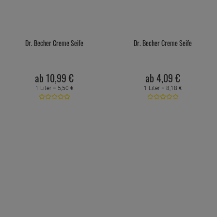
Dr. Becher Creme Seife
Dr. Becher Creme Seife
ab
10,
99
€
ab
4,
09
€
1 Liter =
5,
50
€
1 Liter =
8,
18
€