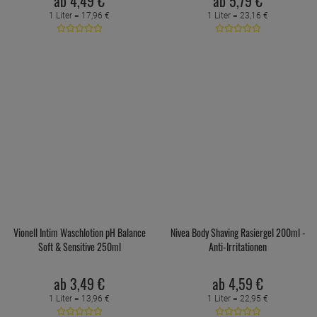
ab
4,
49
€
ab
5,
79
€
1 Liter =
17,
96
€
1 Liter =
23,
16
€
Vionell Intim Waschlotion pH Balance
Nivea Body Shaving Rasiergel 200ml -
Soft & Sensitive 250ml
Anti-Irritationen
ab
3,
49
€
ab
4,
59
€
1 Liter =
13,
96
€
1 Liter =
22,
95
€