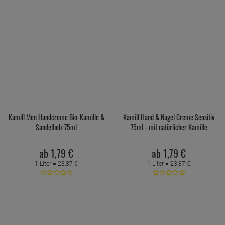
Kamill Men Handcreme Bio-Kamille &
Kamill Hand & Nagel Creme Sensitiv
Sandelholz 75ml
75ml - mit natürlicher Kamille
ab
1,
79
€
ab
1,
79
€
1 Liter =
23,
87
€
1 Liter =
23,
87
€