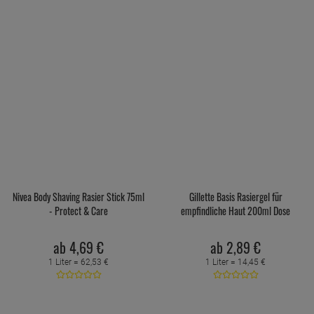
Nivea Body Shaving Rasier Stick 75ml
Gillette Basis Rasiergel für
- Protect & Care
empfindliche Haut 200ml Dose
ab
4,
69
€
ab
2,
89
€
1 Liter =
62,
53
€
1 Liter =
14,
45
€