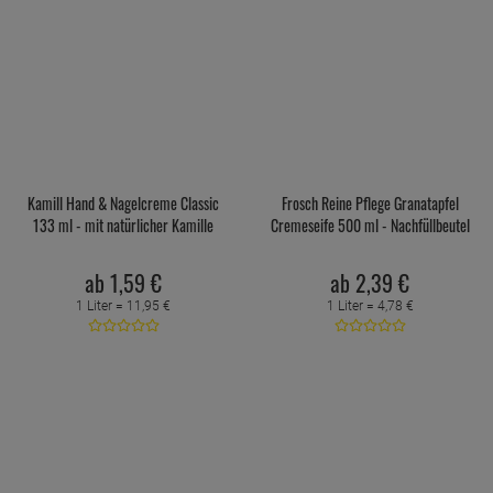
Kamill Hand & Nagelcreme Classic
Frosch Reine Pflege Granatapfel
133 ml - mit natürlicher Kamille
Cremeseife 500 ml - Nachfüllbeutel
ab
1,
59
€
ab
2,
39
€
1 Liter =
11,
95
€
1 Liter =
4,
78
€