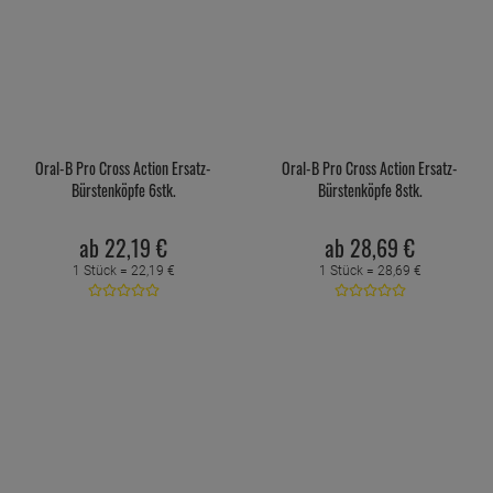
Oral-B Pro Cross Action Ersatz-
Oral-B Pro Cross Action Ersatz-
Bürstenköpfe 6stk.
Bürstenköpfe 8stk.
ab
22,
19
€
ab
28,
69
€
1 Stück =
22,
19
€
1 Stück =
28,
69
€