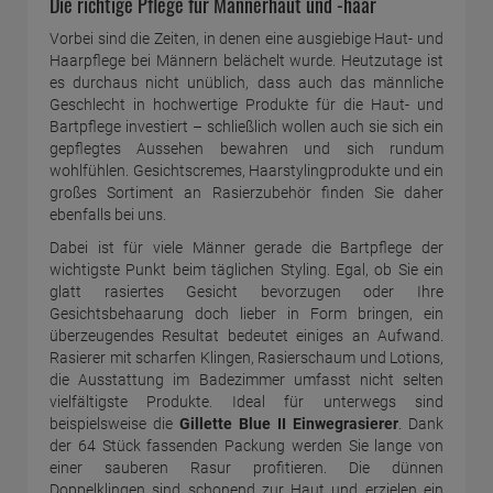
Die richtige Pflege für Männerhaut und -haar
Vorbei sind die Zeiten, in denen eine ausgiebige Haut- und
Haarpflege bei Männern belächelt wurde. Heutzutage ist
es durchaus nicht unüblich, dass auch das männliche
Geschlecht in hochwertige Produkte für die Haut- und
Bartpflege investiert – schließlich wollen auch sie sich ein
gepflegtes Aussehen bewahren und sich rundum
wohlfühlen. Gesichtscremes, Haarstylingprodukte und ein
großes Sortiment an Rasierzubehör finden Sie daher
ebenfalls bei uns.
Dabei ist für viele Männer gerade die Bartpflege der
wichtigste Punkt beim täglichen Styling. Egal, ob Sie ein
glatt rasiertes Gesicht bevorzugen oder Ihre
Gesichtsbehaarung doch lieber in Form bringen, ein
überzeugendes Resultat bedeutet einiges an Aufwand.
Rasierer mit scharfen Klingen, Rasierschaum und Lotions,
die Ausstattung im Badezimmer umfasst nicht selten
vielfältigste Produkte. Ideal für unterwegs sind
beispielsweise die
Gillette Blue II Einwegrasierer
. Dank
der 64 Stück fassenden Packung werden Sie lange von
einer sauberen Rasur profitieren. Die dünnen
Doppelklingen sind schonend zur Haut und erzielen ein