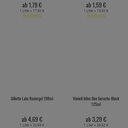
ab
1,
79
€
ab
1,
59
€
1 Liter =
17,
90
€
1 Liter =
15,
90
€
Gillette Labs Rasiergel 198ml
Vionell Intim Deo Geruchs-Block
125ml
ab
4,
69
€
ab
3,
29
€
1 Liter =
23,
69
€
1 Liter =
26,
32
€