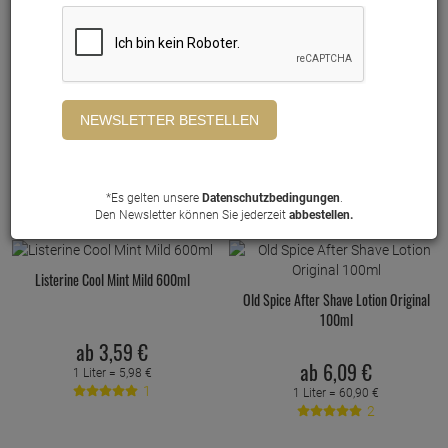
Braun Series Ersatzkartuschen
Zitronenminze 500ml
mit Reinigungsflüssigkeit 170ml
3,
19
€
6,
19
€
1 Liter =
5,
38
€
1 Liter =
33,
47
€
FILTER ANZEIGEN
*Es gelten unsere
Datenschutzbedingungen
.
Den Newsletter können Sie jederzeit
abbestellen.
Listerine Cool Mint Mild 600ml
Old Spice After Shave Lotion Original
100ml
ab
3,
59
€
ab
6,
09
€
1 Liter =
5,
98
€
1
1 Liter =
60,
90
€
2