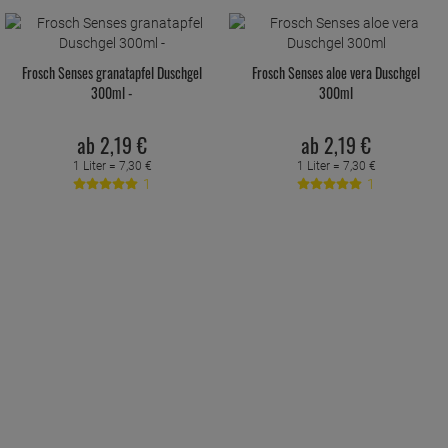
Frosch Senses granatapfel Duschgel
Frosch Senses aloe vera Duschgel
300ml -
300ml
ab
2,
19
€
ab
2,
19
€
1 Liter =
7,
30
€
1 Liter =
7,
30
€
1
1