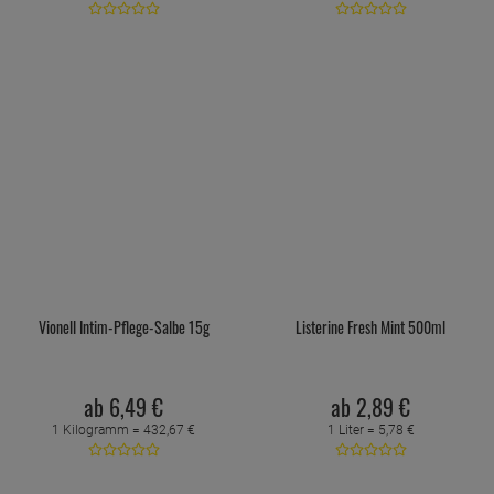
Vionell Intim-Pflege-Salbe 15g
Listerine Fresh Mint 500ml
ab
6,
49
€
ab
2,
89
€
1 Kilogramm =
432,
67
€
1 Liter =
5,
78
€