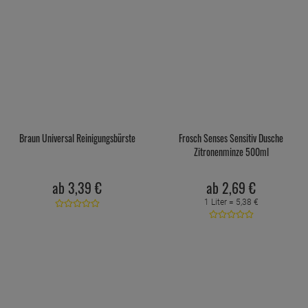
Braun Universal Reinigungsbürste
Frosch Senses Sensitiv Dusche
Zitronenminze 500ml
ab
3,
39
€
ab
2,
69
€
1 Liter =
5,
38
€