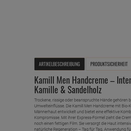
ARTIKELBESCHREIBUNG
PRODUKTSICHERHEIT
Kamill Men Handcreme – Inten
Kamille & Sandelholz
Trockene, rissige oder beanspruchte Hände gehören be
Umwelteinflüsse. Die Kamill Men Handcreme mit Bio-Ka
Männerhaut entwickelt und bietet eine effektive Ko
Kompromisse. Mit ihrer Express-Formel zieht die Creme
noch einen fettigen Film. Sie versorgt die Haut intensiv
natürliche Regeneration – Tag für Tag, Anwendung f