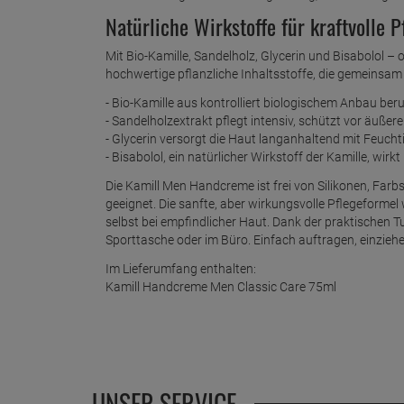
Natürliche Wirkstoffe für kraftvolle P
Mit Bio-Kamille, Sandelholz, Glycerin und Bisabolol –
hochwertige pflanzliche Inhaltsstoffe, die gemeinsam
- Bio-Kamille aus kontrolliert biologischem Anbau b
- Sandelholzextrakt pflegt intensiv, schützt vor äußer
- Glycerin versorgt die Haut langanhaltend mit Feuchti
- Bisabolol, ein natürlicher Wirkstoff der Kamille, wir
Die Kamill Men Handcreme ist frei von Silikonen, Farbs
geeignet. Die sanfte, aber wirkungsvolle Pflegeformel
selbst bei empfindlicher Haut. Dank der praktischen Tu
Sporttasche oder im Büro. Einfach auftragen, einzieh
Im Lieferumfang enthalten:
Kamill Handcreme Men Classic Care 75ml
UNSER SERVICE