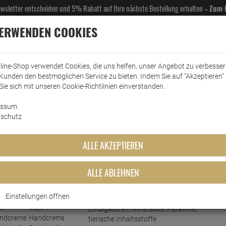
Newsletter entscheiden und 5% Rabatt auf Ihre nächste Bestellung erhalten –
Zum 
VERWENDEN COOKIES
line-Shop verwendet Cookies, die uns helfen, unser Angebot zu verbesse
Kunden den bestmöglichen Service zu bieten. Indem Sie auf "Akzeptieren" 
EL- & GASTROBEDARF
DROGERIE
KÜCHE & HAUSHALT
KFZ
SCANPART
HANS
Sie sich mit unseren Cookie-Richtlinien einverstanden.
essum
Hautpflege
Kamill Men Handcreme Bio-Kamille & Sandelholz 75ml
schutz
 Bio-Kamille & Sandelholz 75
ALLE AKZEPTIEREN
ALLE ABLEHNEN
Kurzbeschreibung
Einstellungen öffnen
Ohne Farbstoffe, Parabene, PEG-
Emulgatoren, Mineralöle, Paraffine,
tierische Inhaltsstoffe