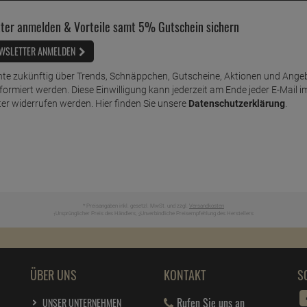
ter anmelden & Vorteile samt 5% Gutschein sichern
WSLETTER ANMELDEN
te zukünftig über Trends, Schnäppchen, Gutscheine, Aktionen und Ange
nformiert werden. Diese Einwilligung kann jederzeit am Ende jeder E-Mail i
er widerrufen werden. Hier finden Sie unsere
Datenschutzerklärung
.
* Preisangaben inkl. gesetzl. MwSt. und zzgl.
Versandkosten
Ursprünglicher Preis des Händlers,
Unverbindliche Preisempfehlung des Herstellers
1
2
ÜBER UNS
KONTAKT
S
Rufen Sie uns an
UNSER UNTERNEHMEN