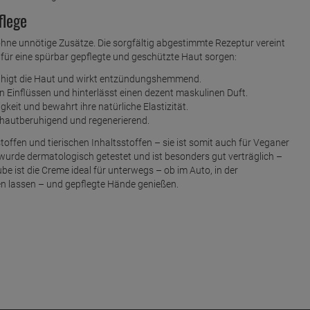
flege
 ohne unnötige Zusätze. Die sorgfältig abgestimmte Rezeptur vereint
 für eine spürbar gepflegte und geschützte Haut sorgen:
eruhigt die Haut und wirkt entzündungshemmend.
en Einflüssen und hinterlässt einen dezent maskulinen Duft.
gkeit und bewahrt ihre natürliche Elastizität.
kt hautberuhigend und regenerierend.
toffen und tierischen Inhaltsstoffen – sie ist somit auch für Veganer
 wurde dermatologisch getestet und ist besonders gut verträglich –
be ist die Creme ideal für unterwegs – ob im Auto, in der
en lassen – und gepflegte Hände genießen.