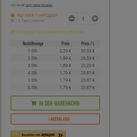
inkl. MwSt.
zzgl. Versandkosten
Nur noch 1 verfügbar
1-3 Tage Lieferzeit
Einloggen und Bewertung schreiben
Bestellmenge
Preis
Preis / L
1 Stk.
2,
29
€
30,
53
€
2 Stk.
1,
99
€
26,
53
€
3 Stk.
1,
89
€
25,
20
€
4 Stk.
1,
79
€
23,
87
€
5 Stk.
1,
79
€
23,
87
€
6 Stk.
1,
79
€
23,
87
€
IN DEN WARENKORB
LAGERALARM