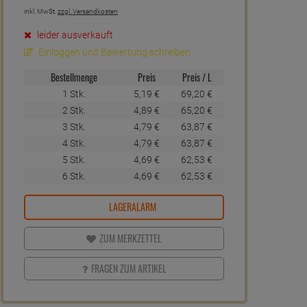
inkl. MwSt.
zzgl. Versandkosten
leider ausverkauft
Einloggen und Bewertung schreiben
Bestellmenge
Preis
Preis / L
1 Stk.
5,
19
€
69,
20
€
2 Stk.
4,
89
€
65,
20
€
3 Stk.
4,
79
€
63,
87
€
4 Stk.
4,
79
€
63,
87
€
5 Stk.
4,
69
€
62,
53
€
6 Stk.
4,
69
€
62,
53
€
LAGERALARM
ZUM MERKZETTEL
FRAGEN ZUM ARTIKEL