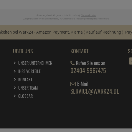
* Preisangaben inkl. gesetzl. MwSt. und zzgl.
Versandkosten
Ursprünglicher Preis des Händlers,
Unverbindliche Preisempfehlung des Herstellers
1
2
ÜBER UNS
KONTAKT
S
Rufen Sie uns an
UNSER UNTERNEHMEN
02404 5967475
IHRE VORTEILE
KONTAKT
E-Mail
UNSER TEAM
SERVICE@WARK24.DE
GLOSSAR